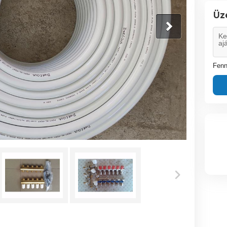
Üz
Fenn