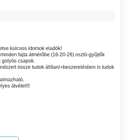
lletve kulcsos idomok eladók!
 minden fajta átmérőbe (16-20-26) osztó-gyűjtők
k golyós csapok.
endszert össze tudok állítani+beszerelésben is tudok
kalmazható.
es átvétel!!!