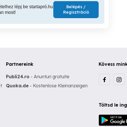
ételhez lépj be startapró.hu
Belépés /
Regisztráció
an most!
Partnereink
Kövess min
Publi24.ro
- Anunturi gratuite
t
Quoka.de
- Kostenlose Kleinanzeigen
Töltsd le i