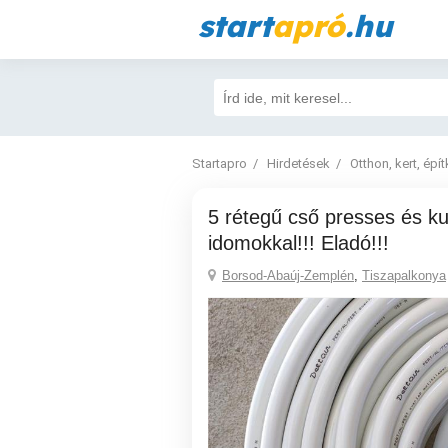
start
apró
.hu
Startapro
Hirdetések
Otthon, kert, épí
5 rétegű cső presses és kulcsos
idomokkal!!! Eladó!!!
Borsod-Abaúj-Zemplén
,
Tiszapalkonya