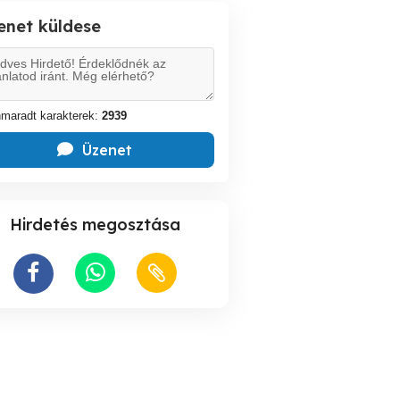
enet küldese
maradt karakterek:
2939
Üzenet
Hirdetés megosztása