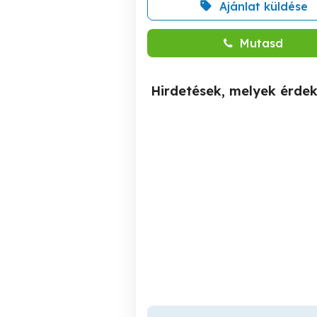
Ajánlat küldése
Mutasd
Hirdetések, melyek érde
Delton 5 rétegű víz-
Eladó!!!Delton 5 rétegű
fűtéscső eladó(Henco)!!!
cs
és
Tiszapalkonya
200 Ft