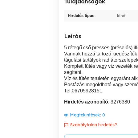
Tulajdonságok
Hirdetés típus
kínál
Leírás
5 rétegű cső presses (préselős) i
Vannak hozzá tartozó kiegészítők
tágulási tartályok radiátorszelepe
Komplett fűtés vagy víz vezeték r
segíteni.
Víz és fűtés területén egyaránt al
Postázás megoldható vagy személy
Tel:06705928151
Hirdetés azonosító
: 3276380
Megtekintések:
0
Szabálytalan hirdetés?