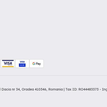
dul Dacia nr 34, Oradea 410346, Romania | Tax ID: RO44483373 -
In