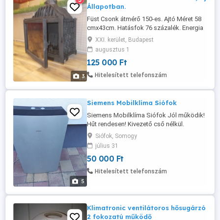
Állapotban.
Füst Csonk átmérő 150-es. Ajtó Méret 58
cmx43cm. Hatásfok 76 százalék. Energia
Osztály A,Szélesség 62cm, Magaság 73,1
XXI. kerület, Budapest
cm ,Súly 125 kg,Teljesiímény 15 kw, Fa
augusztus 1
Hasább Hosszúsága Előre 35cm, Oldara
125 000 Ft
Fordiított Fa Hasább .Husszusága 50
cm.Garancia 2 Év.
Hitelesített telefonszám
3
Siemens Mobilklíma Siófok
Siemens Mobilklíma Siófok Jól működik!
Hűt rendesen! Kivezető cső nélkül.
Előreutalással postázhatom. Ne írj! Hívj
Siófok, Somogy
telefonon! 0 6 7 0 5 3 3 0 0 6 6
július 31
50 000 Ft
Hitelesített telefonszám
5
Klimatronic ventilátoros hősugárzó
2 fokozatú működő