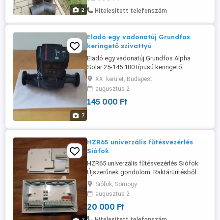
2
Hitelesített telefonszám
Eladó egy vadonatúj Grundfos
keringető szivattyú
Eladó egy vadonatúj Grundfos Alpha
Solar 25-145 180 típusú keringető
szivattyú a gyári csatlakozó kábelekkel
XX. kerület, Budapest
együtt. Műszaki leírás csatolva. Jótállás:
augusztus 2
2030.07.01-ig, jótállási jegy mellékelve.
145 000 Ft
Átadás, fizetés személyesen.
7
HZR65 univerzális fűtésvezérlés
Siófok
HZR65 univerzális fűtésvezérlés Siófok
Újszerűnek gondolom. Raktárürítésből
származik. Nem tudom mi van vele.
Siófok, Somogy
Megkímélt szép állapotban van!
augusztus 2
Siófokon. Hívj telefonon vagy
20 000 Ft
Whatsappon! 0 6 7 0 5 3 3 0 0 6 6 Ne írj ha
látod a telefonszámot!
Hitelesített telefonszám