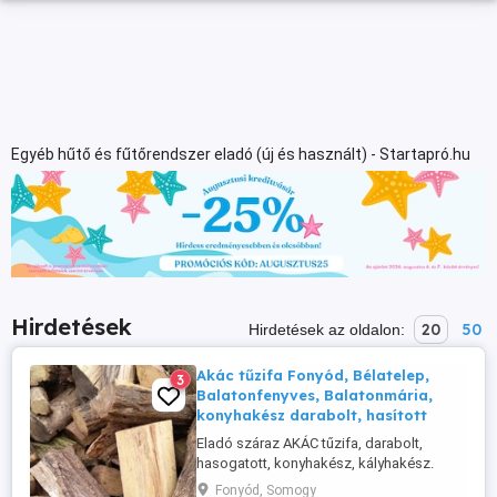
Egyéb hűtő és fűtőrendszer eladó (új és használt) - Startapró.hu
Hirdetések
20
50
Hirdetések az oldalon:
Akác tűzifa Fonyód, Bélatelep,
3
Balatonfenyves, Balatonmária,
konyhakész darabolt, hasított
Eladó száraz AKÁC tűzifa, darabolt,
hasogatott, konyhakész, kályhakész.
Szállítás és behordás megoldható, mérés
Fonyód, Somogy