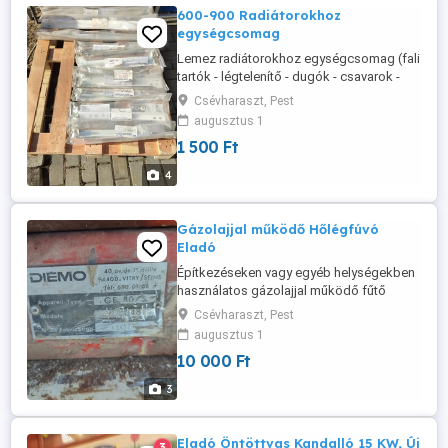
600-900 Radiátorokhoz
egységcsomag
Lemez radiátorokhoz egységcsomag (fali
tartók - légtelenítő - dugók - csavarok -
stb)
Csévharaszt, Pest
augusztus 1
1 500 Ft
4
Gázolajjal működő Hőlégfúvó
Eladó
Építkezéseken vagy egyéb helységekben
használatos gázolajjal működő fűtő
berendezés. Javításra felújításra szorul
Csévharaszt, Pest
vagy alkatrésznek vagy olajos tartálynak
augusztus 1
Eladó
10 000 Ft
3
Eladó Öntöttvas Kandalló 15 KW, Új
3