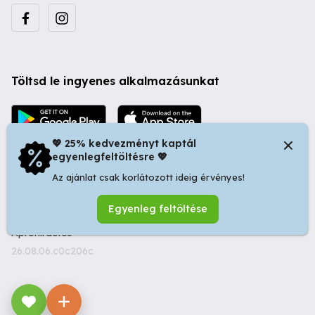
Töltsd le ingyenes alkalmazásunkat
💖 25% kedvezményt kaptál
egyenlegfeltöltésre 💖
Az ajánlat csak korlátozott ideig érvényes!
© 2026 Startapró S.R.L. | Bulevardul Dacia nr 34, Oradea
Egyenleg feltöltése
410346, Romania | Tax ID: RO44483373 -
Ingyenes
Apróhirdetés
26.08.06.c0c206c