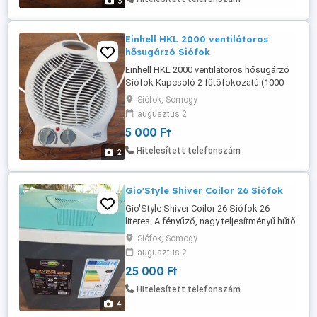
3
Einhell HKL 2000 ventilátoros
hősugárzó Siófok
Einhell HKL 2000 ventilátoros hősugárzó
Siófok Kapcsoló 2 fűtőfokozatú (1000
2000 W), ventilátor üzemű
Siófok, Somogy
Fokozatmentesen állítható termosztát
augusztus 2
szabályozó Biztonsági lekapcsoló
5 000 Ft
billenéskor Nagy teljesítményű axiális
ventilátor Biztonsági lekapcsoló
Hitelesített telefonszám
2
túlmelegedésre Fogantyú Ellenőrző lámpa
Hibátlanul ...
Gio'Style Shiver Coilor 26 Siófok
Gio'Style Shiver Coilor 26 Siófok 26
literes. A fényűző, nagy teljesítményű hűtő
12 vagy 230 V-os csatlakozással akár 18
Siófok, Somogy
C-kal hűvösebb hőmérsékleten tartja az
augusztus 2
ételeket, mint a környezeti hőmérséklet.
25 000 Ft
Két éve újonan vettem de sosem
használtam. Csak pakolgatom, ezért
Hitelesített telefonszám
inkább eladom. Siófokon Előreutalással ...
4