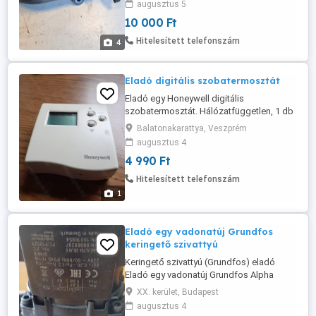
augusztus 5
10 000 Ft
Hitelesített telefonszám
4
Eladó digitális szobatermosztát
Eladó egy Honeywell digitális
szobatermosztát. Hálózatfüggetlen, 1 db
AA elemmel működik.
Balatonakarattya, Veszprém
augusztus 4
4 990 Ft
Hitelesített telefonszám
1
Eladó egy vadonatúj Grundfos
keringető szivattyú
Keringető szivattyú (Grundfos) eladó
Eladó egy vadonatúj Grundfos Alpha
Solar 25-145 180 típusú keringető
XX. kerület, Budapest
szivattyú a gyári csatlakozó kábelekkel
augusztus 4
együtt. 12-14 m emelési magasság.