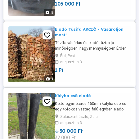
105 000 Ft
Műszaki leírás csatolva. Jótállás:
2030.07.01-ig, jótállási jegy mellékelve.
5
Átadás, fizetés személyesen. Eladási ár:
105 ...
Eladó Tűzifa AKCIÓ - Vásároljon
most!
Tűzifa vásárlás és eladó tűzifa jó
minőségben, nagy mennyiségben Érden,
Pest megyei vagy Budapesti szállítással.
Érd, Pest
Kalodás tűzifa vagy Ömlesztett Tűzifa:
augusztus 3
Bükk tűzifa, Tölgy tűzifa, Akác tűzifa, Cser
1 Ft
tűzifa, Gyertyán tűzifa, Lágylombos tűzifa.
2026 LEGJOBB AJÁNLATA: Minőségi,
1
száraz tűzifa vásárlás készletről Tűzifa ...
Kályha cső eladó
Kettő egyméteres 150mm kályha cső és
egy 45fokos vastag falú egyben elado
személyesen átvehető
Zalaszentlászló, Zala
augusztus 3
30 000 Ft
32 000 Ft