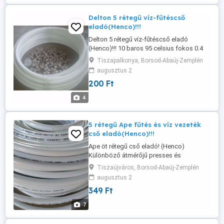
Delton 5 rétegű víz-fűtéscső
eladó(Henco)!!!
Delton 5 rétegű víz-fűtéscső eladó
(Henco)!!! 10 baros 95 celsius fokos 0.4
alumínium vastagsággal öt rétegű cső
Tiszapalkonya, Borsod-Abaúj-Zemplén
Vannak hozzá egyéb kiegészítők idomok
augusztus 2
presses illetve villáskulcsos 16-20-26
200 Ft
átmérőben radiátorszelepek osztó
gyűjtők tágulási tartályok komplett fűtés
4
vagy vízvezeték rendszer összeállítható
Postázás ...
5 rétegű Ape fűtés és víz vezeték
cső eladó(Henco)!!!
Ape öt rétegű cső eladó! (Henco)
Különböző átmérőjű presses és
villáskulcsos idomok 16-20-26 osztó
Tiszaújváros, Borsod-Abaúj-Zemplén
gyűjtők keringető szivattyú
augusztus 2
radiátorszelepek termosztatikus szelepek
349 Ft
is vannak hozzá. Igény esetén szerelés is
megoldható!! Postázás utánvételesen
7
megoldható vagy személyes átvétel.
Tel:36705928151