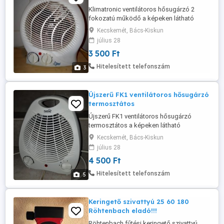
Klimatronic ventilátoros hősugárzó 2
fokozatú működő a képeken látható
állapotban eladó.
Kecskemét, Bács-Kiskun
július 28
3 500 Ft
Hitelesített telefonszám
3
Újszerű FK1 ventilátoros hősugárzó
termosztátos
Újszerű FK1 ventilátoros hősugárzó
termosztátos a képeken látható
megkímélt állapotban eladó.
Kecskemét, Bács-Kiskun
július 28
4 500 Ft
Hitelesített telefonszám
5
Keringető szivattyú 25 60 180
Röhtenbach eladó!!!
Röhtenbach fűtési keringető szivattyú