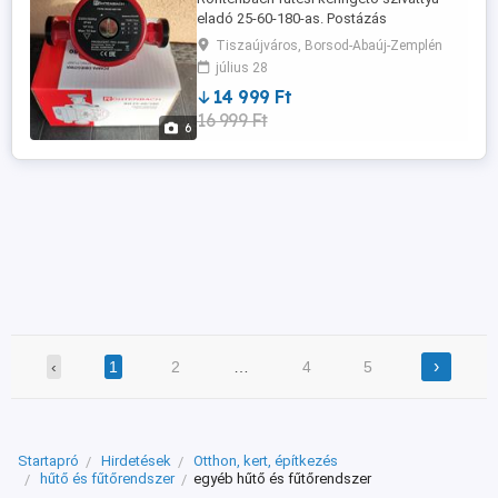
eladó 25-60-180-as. Postázás
utánvételesen megoldható vagy
Tiszaújváros, Borsod-Abaúj-Zemplén
személyes átvétel! Tel:36705928151
július 28
14 999 Ft
16 999 Ft
6
›
‹
1
2
…
4
5
Startapró
Hirdetések
Otthon, kert, építkezés
hűtő és fűtőrendszer
egyéb hűtő és fűtőrendszer