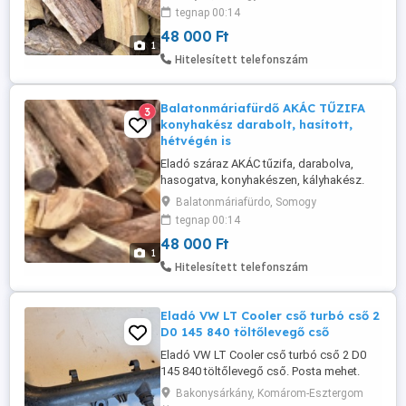
a helyszínen. Hét végén is, megállapodás
tegnap 00:14
alapján. Cimkék, kulcsszavak:
48 000 Ft
Balatonfenyves, Balatonmária Fonyód
1
Fonyódliget Bélatelep Alsóbélatelep
Hitelesített telefonszám
konyhakész tűzifa hasogatott tüzifa
kuglizott ...
Balatonmáriafürdő AKÁC TŰZIFA
3
konyhakész darabolt, hasított,
hétvégén is
Eladó száraz AKÁC tűzifa, darabolva,
hasogatva, konyhakészen, kályhakész.
Hét végén is, megállapodás alapján.
Balatonmáriafürdo, Somogy
Szállítás és behordás megoldható, mérés
tegnap 00:14
a helyszínen. WWW: wassermann pont hu
48 000 Ft
Cimkék, kulcsszavak: Balatonfenyves,
1
Balatonmária Fonyód Fonyódliget
Hitelesített telefonszám
Bélatelep Alsóbélatelep konyhakész
tűzifa ...
Eladó VW LT Cooler cső turbó cső 2
D0 145 840 töltőlevegő cső
Eladó VW LT Cooler cső turbó cső 2 D0
145 840 töltőlevegő cső. Posta mehet.
Bakonysárkány, Komárom-Esztergom