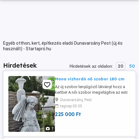
Egyéb otthon, kert, építkezés eladó Dunavarsány Pest (új és
használt) - Startapró.hu
Hirdetések
20
50
Hirdetések az oldalon:
Mona vízhordó nő szobor 180 cm
Az új szobor lenyűgöző látványt hozz a
kertbe! A női szobor megvilágítva az esti
órákban elhozza kertünkbe az igazi luxus
Dunavarsány, Pest
környezetet. A szobrot vízköpőként is
tegnap 05:55
használhatjuk. Méretéből adódóan nem
225 000 Ft
lehet nem észrevenni. Termékünkre teljes
körű fagyállósági és színtartóssági
garanciát vállalunk. Ezzel ...
7