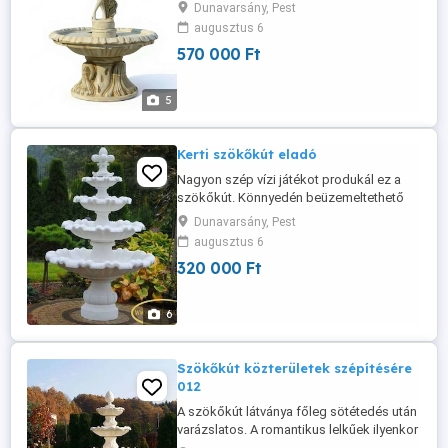
szökőkúttal. A részletgazdag női figura
Dunavarsány, Pest
szobor és az enyhe vízcsobogás
augusztus 6
megteremtik a békés, luxus hangulatot.
570 000 Ft
Tökéletes fókuszpont nappali kertekbe,
teraszokra és belső udvarokba. Magas
minőségű, tartós kőhatású anyagból
5
készült. A ...
Kerti szökőkút eladó
Nagyon szép vízi játékot produkál ez a
szökőkút. Könnyedén beüzemeltethető
csak egy keringető szivattyú és egy
Dunavarsány, Pest
áramforás kell a beüzemeltetéséhez. A
augusztus 6
szökőkút műkőből készült, teljes
320 000 Ft
mértékben ellenáll az idő
viszontagságainak. Télálló fagyálló,
minőségi termék. Méretekért kattintson a
6
bővebb leírás gombra! Szökőkútjainkat ...
Szökőkút közterületek szépítésére
012
A szökőkút látványa főleg sötétedés után
varázslatos. A romantikus lelkűek ilyenkor
menjenek ki kertjükbe és élvezzék ezt a