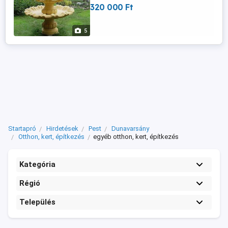
320 000 Ft
vagyunk. A szökőkút csodálatos vízi
játékot nyújt a kertjében. Az esti órákban
megfelelő világítással csodás látványban
5
lehet része... Szökőkút ...
Startapró
Hirdetések
Pest
Dunavarsány
Otthon, kert, építkezés
egyéb otthon, kert, építkezés
Kategória
Régió
Település