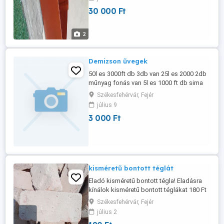
30 000 Ft
2
Demizson űvegek
50l es 3000ft db 3db van 25l es 2000 2db
műnyag fonás van 5l es 1000 ft db sima
6db van
Székesfehérvár, Fejér
július 9
3 000 Ft
kisméretű bontott téglát
Eladó kisméretű bontott tégla! Eladásra
kínálok kisméretű bontott téglákat 180 Ft
db áron. Többféle mediterrán színben
Székesfehérvár, Fejér
elérhető, minden fajta megtalálható.
július 2
Kiváló minőség Kerítésekhez,