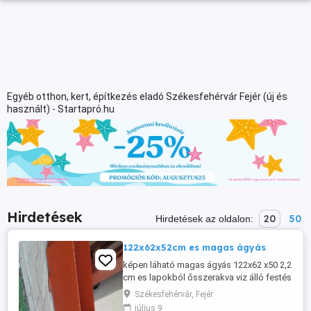
Egyéb otthon, kert, építkezés eladó Székesfehérvár Fejér (új és
használt) - Startapró.hu
Hirdetések
20
50
Hirdetések az oldalon:
122x62x52cm es magas ágyás
képen láható magas ágyás 122x62 x50 2,2
cm es lapokból ősszerakva viz álló festés
nélkűl
Székesfehérvár, Fejér
július 9