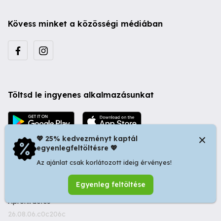
Kövess minket a közösségi médiában
Töltsd le ingyenes alkalmazásunkat
💖 25% kedvezményt kaptál
egyenlegfeltöltésre 💖
Az ajánlat csak korlátozott ideig érvényes!
© 2026 Startapró S.R.L. | Bulevardul Dacia nr 34, Oradea
Egyenleg feltöltése
410346, Romania | Tax ID: RO44483373 -
Ingyenes
Apróhirdetés
26.08.06.c0c206c