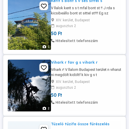
Kerit s bont s v sés sittel s
V llalok kerit s s t mfal bont st !! J rda s
kicsibeállo bont st sittel st!!!! Eg sz
Budapest területén!!
XIV. kerület, Budapest
augusztus 2
50 Ft
Hitelesített telefonszám
1
Vihark r fav g s vihark r
Vihark r! V llalom Budapest terület n viharut
ni megdölt kidöltf k kiv g s t
feldarabolását!! Vihar ltal okozot k osz
XIV. kerület, Budapest
felsz mol s t megszúntet s t!!
augusztus 2
06702207679
50 Ft
Hitelesített telefonszám
2
Tüzelö tüzifa össze fürészelés