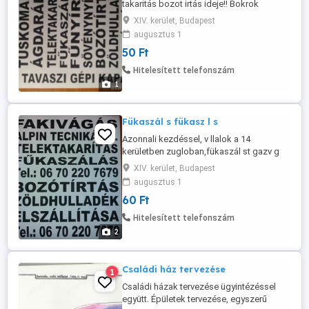
takaritás bozot irtás ideje!! Bokrok
bozotosok kiv gása irt sa kitakartása ,
XIV. kerület, Budapest
készülve a tavaszi kert épitésre!!! Fák
augusztus 1
gallyaz sa kiv gása a t li idöszakban!!!
50 Ft
Egész Budapest területén!!Azonnali
kezdésel !!!!
Hitelesített telefonszám
1
Fükaszál s fükasz l s
Azonnali kezdéssel, v llalok a 14
kerületben zugloban,fükaszál st gazv g
st!!! A kaszás:06702207679
XIV. kerület, Budapest
augusztus 1
60 Ft
Hitelesített telefonszám
2
Családi ház tervezése
1
Családi házak tervezése ügyintézéssel
együtt. Épületek tervezése, egyszerű