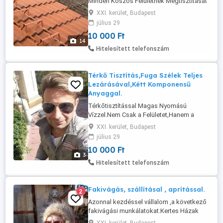
Minden Koszos Felületnek Megtisztítását
Azonnali Munka Kezdéssel. Épületek
XXI. kerület, Budapest
Homlokzatát, Tetőt, Járdát ,Kerti Kiüllők,
július 29
Szobrok ,Műemlékek, Gépkocsik
10 000 Ft
Lemosását Helyszínen. Elérhetőségem, tel
14
06303425934
Hitelesített telefonszám
Térkő Tisztítás,Fuga Szélek Teljes
Lezárásával,Kétt Komponensű
Anyaggal.
Térkőtisztítással Magas Nyomású
Vízzel.Nem Csak a Felületet,Hanem a
Kilépő Fugából, a Gyomok,Mohák,Teljes
XXI. kerület, Budapest
Megszüntetése.Egyedi
július 29
Technológiával,Kétt Komponensű
10 000 Ft
Anyaggal,a Fugák Teljes Lezárása a
3
Folyamatos Gyom és Mohák
Hitelesített telefonszám
Elszaporodása Miatt.Ezáltal
Megszünik,Végleg a Térkő Felületén
ill,Fugákban a Folyamatos ...
Fakivágás, szállításal , aprítással.
2
Azonnal kezdéssel vállalom ,a következő
fakivágási munkálatokat.Kertes Házak
Udvarán,Utcák,Erdők,Fasorok,Tó