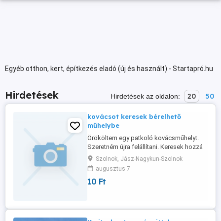
Egyéb otthon, kert, építkezés eladó (új és használt) - Startapró.hu
Hirdetések
20
50
Hirdetések az oldalon:
kovácsot keresek bérelhető
műhelybe
Örököltem egy patkoló kovácsműhelyt.
Szeretném újra felállítani. Keresek hozzá
egy kovácsot, aki kibérelné és segítene a
Szolnok, Jász-Nagykun-Szolnok
helyreállításban. Ez beleszámít a bérleti
augusztus 7
díjba. Szolnok megye, Szolnoktól 10 km
10 Ft
re van a műhely. Tehát érdemes a
közelben lakni ehhez. Én 60 éves hölgy
vagyok. 70 284 9029 vagy ...