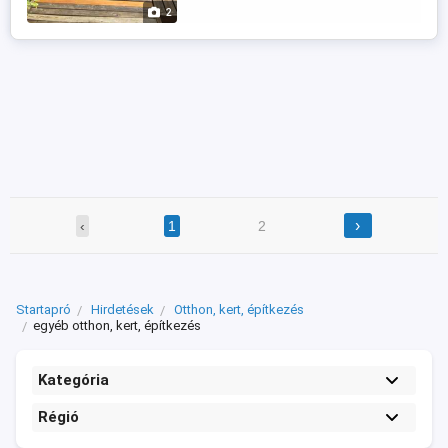
2
›
‹
1
2
Startapró
Hirdetések
Otthon, kert, építkezés
egyéb otthon, kert, építkezés
Kategória
Régió