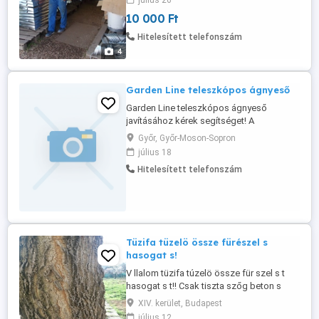
július 26
kivitelezése és tervezése,és megoldását is
10 000 Ft
vállalom.Munkálatok.felsorolása,ereszcsatorná
színes,műanyag ...
Hitelesített telefonszám
4
Garden Line teleszkópos ágnyeső
Garden Line teleszkópos ágnyeső
javításához kérek segítséget! A
zsinórozás és a felső rész működése
Győr, Győr-Moson-Sopron
érdekelne. Ha valaki ért hozzá v. van
július 18
elromlott, kérem jelezze! köszönettel:
Hitelesített telefonszám
Laci.
Tüzifa tüzelö össze fürészel s
hasogat s!
V llalom tüzifa túzelö össze für szel s t
hasogat s t!! Csak tiszta szőg beton s
sármentes túzif t v gok össze!! Bontot
XIV. kerület, Budapest
szöges betonos deszk t zsaluanyagot
július 12