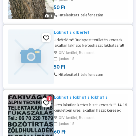
raklapot nem v llalok!!! 06702207679
50 Ft
Hitelesített telefonszám
1
Lakhat s albérlet
Üdvözlöm!! Budapest területén keresek,
lakatlan lakhato kertesházat lakhatásra!!
Fizetném a rezsit plusz rendben tartanám
XIV. kerület, Budapest
a kertet !! Nemgond ha rég nemlakot az
június 18
ingatlan és elhanygolt a kert!! Én
50 Ft
lakhatásért cserébe saját költségemen
kitakaritom rendben tartom!!! áram viz
Hitelesített telefonszám
legyen és nem árt havan fürdöszoba ...
Lakhat s lakhat s lakhat s
1
Üres lakatlan kertes h zat keresek!!!! 14-16
kerületben úres lakatlan házat keresek
lakhat sra!!! 53 éves káros
XIV. kerület, Budapest
szenvedélyektöl mentes,egyedül élö f rfi!!
június 18
Fizetn m arezsit s rendben tartan m a h zat
60 Ft
a kertet!!! Albérlet fizet se megbeszél s t