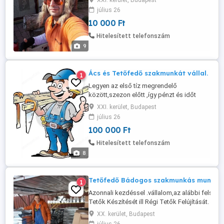
XXI. kerület, Budapest
Környékén,Hegyekben,lehet veszélyes
július 26
környezetre,épületre,helyszüke miatt,
10 000 Ft
kivágását,elszállítását vállalom. Egész
köbméterek össze aprítását .ill annak
Hitelesített telefonszám
elhelyezését fészerben.Minden Szépet s
9
Jót ...
Ács és Tetőfedő szakmunkát vállal.
1
Legyen az első tíz megrendelő
között,szezon előtt ,így pénzt és időt
takaríthat meg .Vállalok ácsolást és
XXI. kerület, Budapest
tetőfedést új,és régi tetők
július 26
készítését,ellőtető ,szaletli,társas kerti
100 000 Ft
kíűlők készítését. .Kúpcserép átrakását
,kéményépítést,bádogozást.Egyedi
Hitelesített telefonszám
építést.
8
Tetőfedő Bádogos szakmunkás munkál v
1
Azonnali kezdéssel .vállalom,az alábbi felsorol
Tetők Készítését ill Régi Tetők Felújítását. Bá
szakmunkában elvégzendő feladatokat.Minde
XX. kerület, Budapest
bádogból készül kertes házában ,egyedi mére