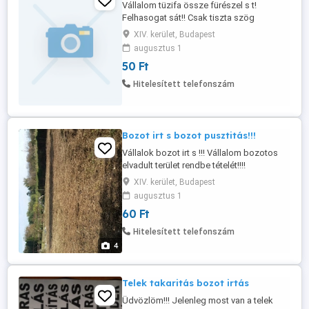
Vállalom tüzifa össze fürészel s t!
Felhasogat sát!! Csak tiszta szög
vasmentes, s r és beton mentes túzif t
XIV. kerület, Budapest
dolgozok fel!! Szöges betonos hullad k f
augusztus 1
t ,zsalu deszk t ami betonos nem v
50 Ft
llalok!!!! 06702207679
Hitelesített telefonszám
Bozot irt s bozot pusztitás!!!
Vállalok bozot irt s !!! Vállalom bozotos
elvadult terület rendbe tételét!!!!
XIV. kerület, Budapest
augusztus 1
60 Ft
Hitelesített telefonszám
4
Telek takaritás bozot irtás
Üdvözlöm!!! Jelenleg most van a telek