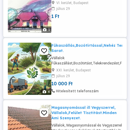
bejelentés megtételéhez szükséges
VI. kerület, Budapest
dokumentáció elkészítése, kérésére
július 29
ÉTDR használatával vállalom.
1 Ft
1
Fűkaszállás,Bozótírtással,Nehéz Terepen
Sarat.
Vállalok
Fűkaszállást,Bozótirtást,Telekrendezést,Fagaly
XXI. kerület, Budapest
július 29
10 000 Ft
Hitelesített telefonszám
4
Magasnyomással ill Vegyszerrel,
Vállalok,Felület Tísztitást.Minden
Ami Szenyezet.
Vállalok, Magasnyomással és Vegyszerrel