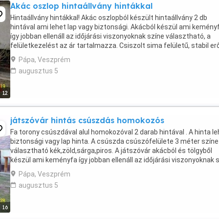
Akác oszlop hintaállvány hintákkal
Hintaállvány hintákkal! Akác oszlopból készült hintaállvány 2 db
hintával ami lehet lap vagy biztonsági. Akácból készül ami kemény
így jobban ellenáll az időjárási viszonyoknak színe választható, a
felületkezelést az ár tartalmazza. Csiszolt sima felületű, stabil er
szerkezetű. A felületkezelés ...
Pápa, Veszprém
augusztus 5
12
játszóvár hintás csúszdás homokozós
Fa torony csúszdával alul homokozóval 2 darab hintával . A hinta le
biztonsági vagy lap hinta. A csúszda csúszófelülete 3 méter színe
választható kék,zöld,sárga,piros. A játszóvár akácból és tölgyből
készül ami keményfa így jobban ellenáll az időjárási viszonyoknak 
választható, a felületkezelést ...
Pápa, Veszprém
augusztus 5
16