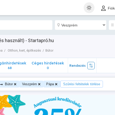
nhirdetések
Céges hirdetések
Rendezés
Fió
68
0
s használt) - Startapró.hu
pa
Otthon, kert, építkezés
Bútor
ánhirdetések
Céges hirdetések
Rendezés
68
0
→
Bútor
Veszprém
Pápa
Szűrési feltételek törlése