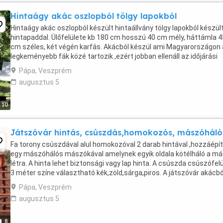
Hintaágy akác oszlopból tölgy lapokból
Hintaágy akác oszlopból készült hintaállvány tölgy lapokból készül
hintapaddal. Ülőfelülete kb 180 cm hosszú 40 cm mély, háttámla 4
cm széles, két végén karfás. Akácból készül ami Magyarországon 
legkeményebb fák közé tartozik ,ezért jobban ellenáll az időjárási
viszonyoknak . Csiszolt sima felületű, ...
Pápa, Veszprém
augusztus 5
10
Játszóvár hintás, csúszdás,homokozós, mászóháló
Fa torony csúszdával alul homokozóval 2 darab hintával ,hozzáépí
egy mászóhálós mászókával amelynek egyik oldala kötélháló a má
létra. A hinta lehet biztonsági vagy lap hinta. A csúszda csúszófel
3 méter színe választható kék,zöld,sárga,piros. A játszóvár akácbó
tölgyből készül ami keményfa ...
Pápa, Veszprém
augusztus 5
8