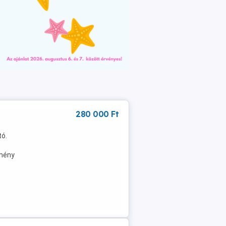
280 000 Ft
tó.
emény