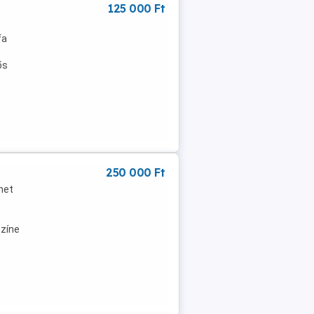
125 000 Ft
fa
ős
250 000 Ft
het
színe