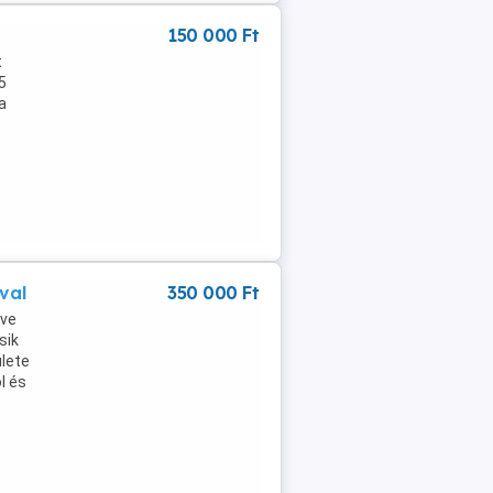
150 000 Ft
t
5
a
val
350 000 Ft
tve
sik
ülete
l és