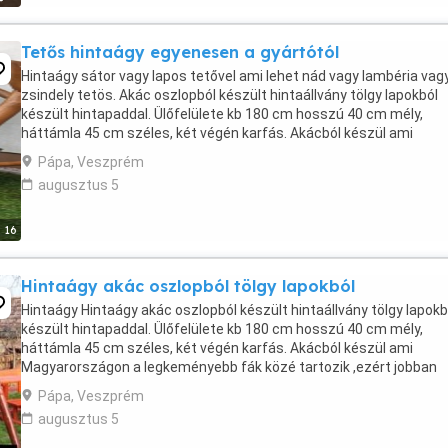
Tetős hintaágy egyenesen a gyártótól
Hintaágy sátor vagy lapos tetővel ami lehet nád vagy lambéria vag
zsindely tetös. Akác oszlopból készült hintaállvány tölgy lapokból
készült hintapaddal. Ülőfelülete kb 180 cm hosszú 40 cm mély,
háttámla 45 cm széles, két végén karfás. Akácból készül ami
Magyarországon a legkeményebb fák közé tartozik ...
Pápa, Veszprém
augusztus 5
16
Hintaágy akác oszlopból tölgy lapokból
Hintaágy Hintaágy akác oszlopból készült hintaállvány tölgy lapokb
készült hintapaddal. Ülőfelülete kb 180 cm hosszú 40 cm mély,
háttámla 45 cm széles, két végén karfás. Akácból készül ami
Magyarországon a legkeményebb fák közé tartozik ,ezért jobban
ellenáll az időjárási viszonyoknak . Csiszolt ...
Pápa, Veszprém
augusztus 5