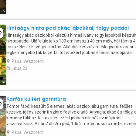
15
Hintaágy hinta pad akác lábakkal, tölgy paddal
Hintaágy akác oszlopból készült hintaállvány tölgy lapokból készül
hintapaddal. Ülőfelülete kb 180 cm hosszú 40 cm mély, háttámla 4
cm széles, két végén karfás. Akácból készül ami Magyarországon 
legkeményebb fák közé tartozik ,ezért jobban ellenáll az időjárási
viszonyoknak . Csiszolt sima felületű, ...
Pápa, Veszprém
július 23
16
Karfás kültéri garnitúra
Tömör fából készült 5 elemes, akác oszlop lábú garnitúra, felület
kezelve, igény szerinti színre festve eladó. Anyagja: akác és tölgy, 
kemény fákhoz tartozik és ezért jobban ellenáll az időjárási
viszonyoknak. Az ár 2 db 2m pad, 1db 2 méter hosszú méter széle
asztal és 2 db karfás székre értendő. A ...
Pápa, Veszprém