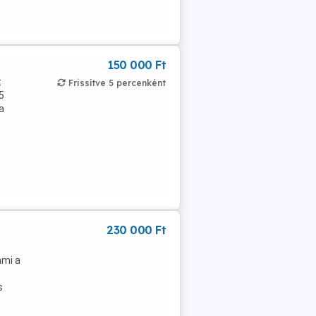
150 000 Ft
t
Frissítve 5 percenként
5
a
230 000 Ft
ami a
s