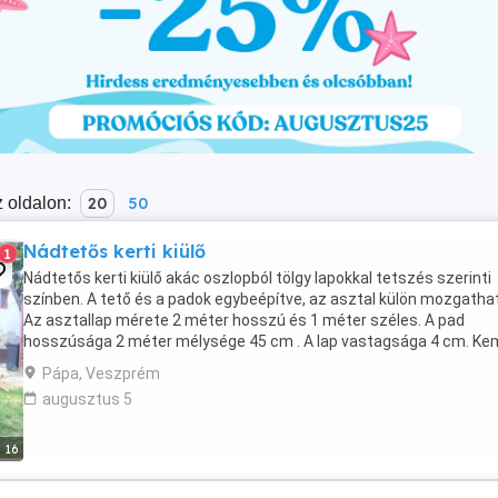
 oldalon:
20
50
Nádtetős kerti kiülő
1
Nádtetős kerti kiülő akác oszlopból tölgy lapokkal tetszés szerinti
színben. A tető és a padok egybeépítve, az asztal külön mozgatha
Az asztallap mérete 2 méter hosszú és 1 méter széles. A pad
hosszúsága 2 méter mélysége 45 cm . A lap vastagsága 4 cm. K
fa, így jobban ellenáll az időjárási viszonyoknak. A ...
Pápa, Veszprém
augusztus 5
16