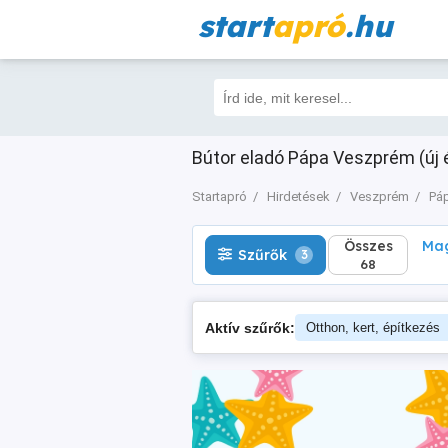
start
apró
.hu
Összes
Magá
Szűrők
3
68
Bútor eladó Pápa Veszprém (új é
Startapró
Hirdetések
Veszprém
Pá
Összes
Mag
Szűrők
3
68
Aktív szűrők:
Otthon, kert, építkezés