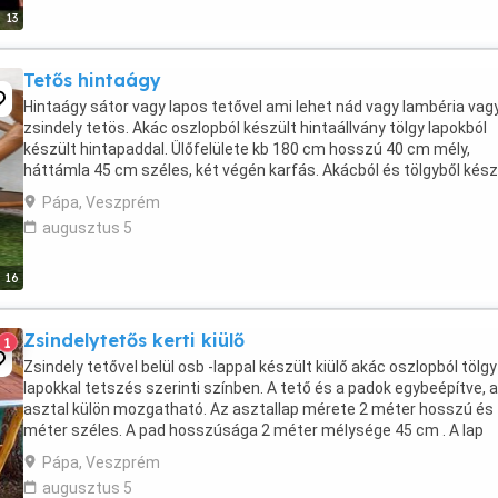
13
Tetős hintaágy
Hintaágy sátor vagy lapos tetővel ami lehet nád vagy lambéria vag
zsindely tetös. Akác oszlopból készült hintaállvány tölgy lapokból
készült hintapaddal. Ülőfelülete kb 180 cm hosszú 40 cm mély,
háttámla 45 cm széles, két végén karfás. Akácból és tölgyből kész
ami Magyarországon a legkeményebb fák ...
Pápa, Veszprém
augusztus 5
16
Zsindelytetős kerti kiülő
1
Zsindely tetővel belül osb -lappal készült kiülő akác oszlopból tölgy
lapokkal tetszés szerinti színben. A tető és a padok egybeépítve, 
asztal külön mozgatható. Az asztallap mérete 2 méter hosszú és
méter széles. A pad hosszúsága 2 méter mélysége 45 cm . A lap
vastagsága 4 cm. Kemény fa, így jobban ...
Pápa, Veszprém
augusztus 5