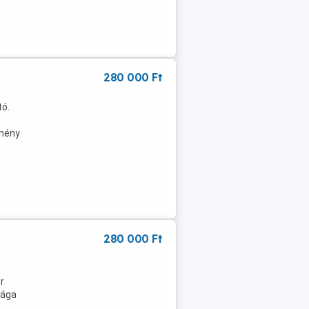
280 000 Ft
tó.
emény
280 000 Ft
r
sága