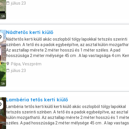
július 23
16
Nádtetős kerti kiülő
Nádtetős kerti kiülő akác oszlopból tölgy lapokkal tetszés szerinti
színben. A tető és a padok egybeépítve, az asztal külön mozgatha
Az asztallap mérete 2 méter hosszú és 1 méter széles. A pad
hosszúsága 2 méter mélysége 45 cm . A lap vastagsága 4 cm. K
fa, így jobban ellenáll az időjárási viszonyoknak. A ...
Pápa, Veszprém
július 23
16
Lambéria tetős kerti kiülő
Lambéria tetős kerti kiülő kerti kiülő akác oszlopból tölgy lapokkal
tetszés szerinti színben. A tető és a padok egybeépítve, az asztal
külön mozgatható. Az asztallap mérete 2 méter hosszú és 1 méte
széles. A pad hosszúsága 2 méter mélysége 45 cm . A lap vastag
4 cm. Kemény fa, így jobban ellenáll ...