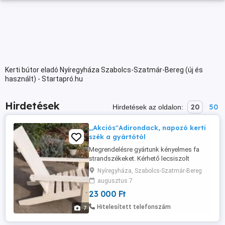
Kerti bútor eladó Nyíregyháza Szabolcs-Szatmár-Bereg (új és
használt) - Startapró.hu
Hirdetések
20
50
Hirdetések az oldalon:
,,Akciós"Adirondack, napozó kerti
szék a gyártótól
Megrendelésre gyártunk kényelmes fa
strandszékeket. Kérhető lecsiszolt
állapotban festésre előkészitve 23 000 ft.
Nyíregyháza, Szabolcs-Szatmár-Bereg
darabáron. Lekezelve 2 réteg viz alapu
augusztus 7
vastag lazúral 30 000 ft. A székhez
23 000 Ft
kérhető lábtámasz is az kezeletlenül 10
000 ft. lekezelve 2 réteg viz alapu vastag
Hitelesített telefonszám
7
lazúral 13 000 ft. A szék méretei:
szélesség ...