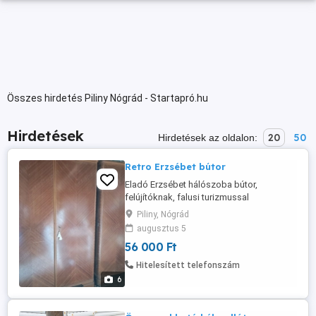
Összes hirdetés Piliny Nógrád - Startapró.hu
Hirdetések
20
50
Hirdetések az oldalon:
Retro Erzsébet bútor
Eladó Erzsébet hálószoba bútor,
felújítóknak, falusi turizmussal
foglalkozóknak! Kb. 61 éves, jó
Piliny, Nógrád
állapotban, csak poros, mivel a kinti
augusztus 5
tárolóban van. A garnitúra részei: - 2 db
56 000 Ft
szekrény (1 akasztós és 1 polcos),
(20.000Ft db) - 2 db éjjeliszekrény,
Hitelesített telefonszám
(8.000Ft db) Ha egyben elviszed 50.000,-
6
Ft