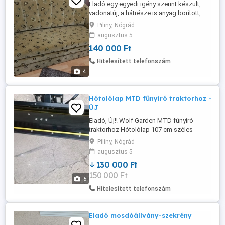
Eladó egy egyedi igény szerint készült,
vadonatúj, a hátrésze is anyag borított,
mogyoróbarna színű plüssbársony 3-2-1
Piliny, Nógrád
ülőgarnitúra. Helyhiány miatt, féláron, fix
augusztus 5
140.000,- Ft. Méretek:
140 000 Ft
(Hosszúság*szélesség*magasság)
Ággyá alakítható, ágyneműtartós kanapé
Hitelesített telefonszám
200*90*98 Kétszemélyes ágyneműtartós
4
kanapé ...
Hótolólap MTD fűnyíró traktorhoz -
ÚJ
Eladó, Új!! Wolf Garden MTD fűnyíró
traktorhoz Hótolólap 107 cm széles
gumiéllel, irányár: 130.000,- ft A felakadást
Piliny, Nógrád
3 rugós tag biztosítja, 3 pontos d lésszög
augusztus 5
ebb l 1 jobbra és 1 balra
130 000 Ft
150 000 Ft
6
Hitelesített telefonszám
Eladó mosdóállvány-szekrény