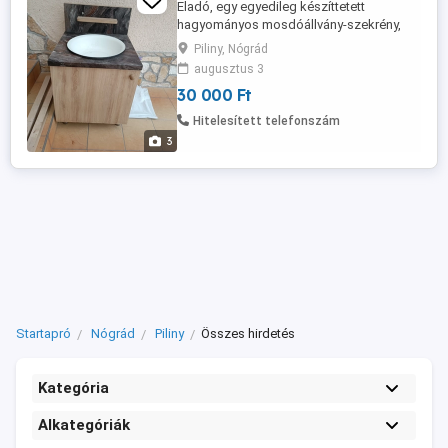
Eladó, egy egyedileg készíttetett
hagyományos mosdóállvány-szekrény,
megkímélt, jó állapotban, kézmosó
Piliny, Nógrád
zománc lavórral. Spanyol tölgy színű,
augusztus 3
szélesség, mélység 60 cm, magasság 70
30 000 Ft
cm, hátul 95 cm. Ár: 30.000,- Ft
Hitelesített telefonszám
3
Startapró
Nógrád
Piliny
Összes hirdetés
Kategória
Alkategóriák