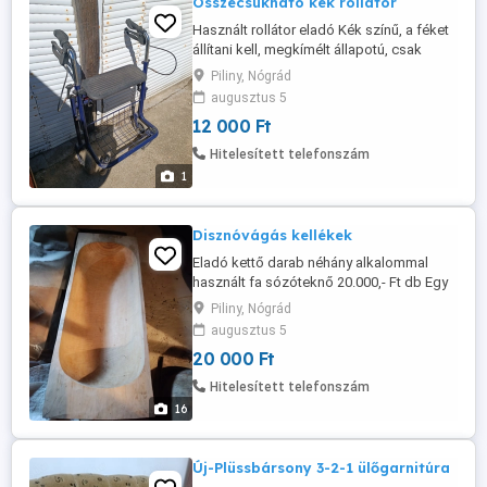
Összecsukható kék rollátor
Használt rollátor eladó Kék színű, a féket
állítani kell, megkímélt állapotú, csak
poros. Ár: 12.000,- Ft
Piliny, Nógrád
augusztus 5
12 000 Ft
Hitelesített telefonszám
1
Disznóvágás kellékek
Eladó kettő darab néhány alkalommal
használt fa sózóteknő 20.000,- Ft db Egy
új kb. 20 literes zsirosbödön 10.000,- Ft
Piliny, Nógrád
Négy újszerű használt zománcozott 10
augusztus 5
literes vödör, 6.000,- Ft db Kettő újszerű
20 000 Ft
állapotú Bonyhádi nagy vajling 13.000,- Ft
db, kettő használt vajling 5.000-ft db
Hitelesített telefonszám
Három nagyméretű zománcozott ...
16
Új-Plüssbársony 3-2-1 ülőgarnitúra