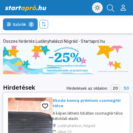
start
apró
.hu
Szűrők
2
Összes hirdetés Ludányhalászi Nógrád - Startapró.hu
Hirdetések
20
50
Hirdetések az oldalon:
Skoda kamiq prémium csomagtér
tálca
A képen látható hibátlan csomagtér tálca
kétoldali eladó.
Ludányhalászi, Nógrád
július 15