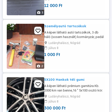
12 000 Ft
3
Személyautó tartozékok
A képen látható autó tartozékok, 3 db
háló (sosem használt) kormányzár, pedál
gumi (új), vonó kötél (új), könyöklő
Ludányhalászi, Nógrád
magasító, telefon tartó, utastér szőnyeg
július 8
(Kamiq) ,két első kamig üléshuzat, kerék
1 000 Ft
csavarok, egyben vagy külön külön is
eladó. Ár megegyezés szerint.
2
5X100 Hankok téli gumi
A képen látható prémium garnitúra Kb.
2000 km van benne,16 " 5x100 osztó kör.
95 %-os sérülés mentes áz új ára 400
Ludányhalászi, Nógrád
e.volt.
július 8
300 000 Ft