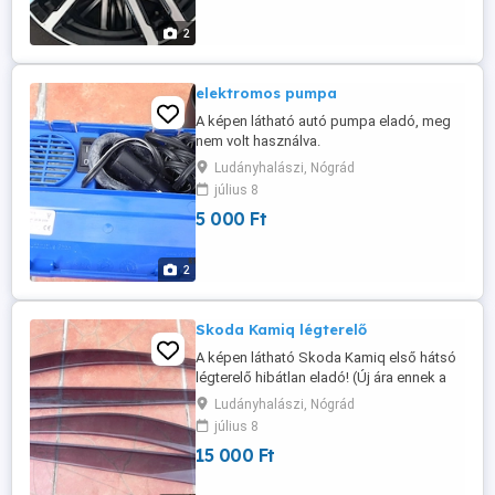
2
elektromos pumpa
A képen látható autó pumpa eladó, meg
nem volt használva.
Ludányhalászi, Nógrád
július 8
5 000 Ft
2
Skoda Kamiq légterelő
A képen látható Skoda Kamiq első hátsó
légterelő hibátlan eladó! (Új ára ennek a
típusnak 31 e) Postázás megoldható.
Ludányhalászi, Nógrád
július 8
15 000 Ft