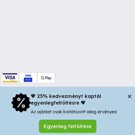
💖 25% kedvezményt kaptál
egyenlegfeltöltésre 💖
dul Dacia nr 34, Oradea 410346, Romania | Tax ID: RO44483373 -
In
Az ajánlat csak korlátozott ideig érvényes!
Egyenleg feltöltése
Keresés mentése