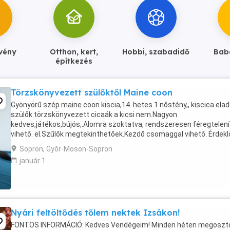
övény
Otthon, kert,
Hobbi, szabadidő
Bab
építkezés
Törzskönyvezett szülőktől Maine coon
Gyönyörű szép maine coon kiscia,14. hetes.1 nőstény,, kiscica elad
szülők törzskönyvezett cicaák a kicsi nem.Nagyon
kedves,játékos,bújós,.Alomra szoktatva, rendszeresen féregtelení
vihető. el.Szűlők megtekinthetőek.Kezdő csomaggal vihető. Érdekl
délelőtt ,vagy este 18.00.után lehet.Hétvégén ...
Sopron, Győr-Moson-Sopron
január 1
Nyári feltöltődés tőlem nektek Izsákon!
FONTOS INFORMÁCIÓ: Kedves Vendégeim! Minden héten megosz