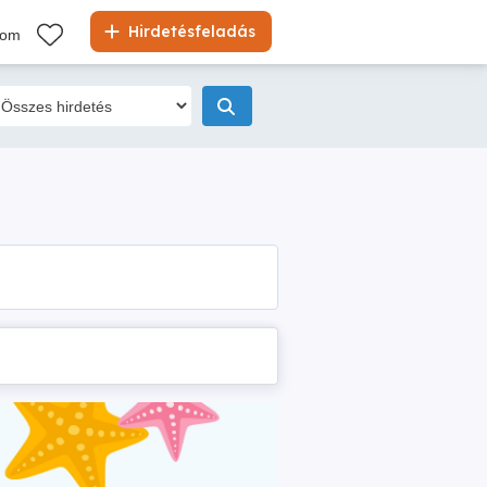
Hirdetésfeladás
kom