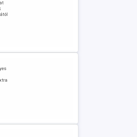
at
k
ától
nyes
xtra