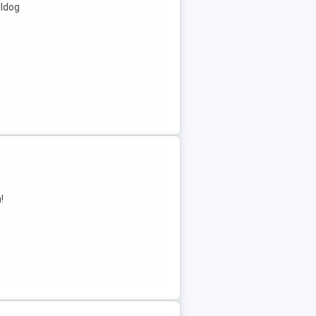
lldog
!