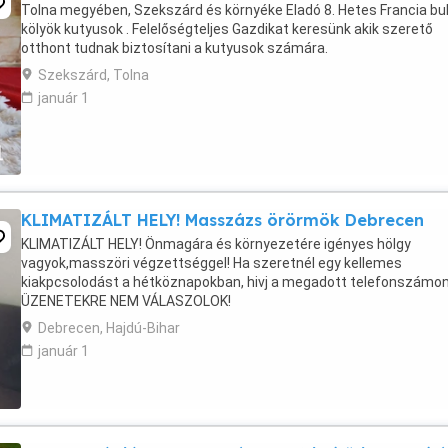
Tolna megyében, Szekszárd és környéke Eladó 8. Hetes Francia bu
kölyök kutyusok . Felelőségteljes Gazdikat keresünk akik szerető
otthont tudnak biztosítani a kutyusok számára.
Szekszárd, Tolna
január 1
KLIMATIZÁLT HELY! Masszázs örörmök Debrecen
KLIMATIZÁLT HELY! Önmagára és környezetére igényes hölgy
vagyok,masszöri végzettséggel! Ha szeretnél egy kellemes
kiakpcsolodást a hétköznapokban, hivj a megadott telefonszámon
ÜZENETEKRE NEM VÁLASZOLOK!
Debrecen, Hajdú-Bihar
január 1