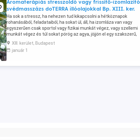
Aromaterápiás stresszoldó vagy frissítő-izomlazító
svédmasszázs doTERRA illóolajokkal Bp. XIII. ker.
Ha sok a stressz, ha nehezen tud kikapcsolni a hétköznapok
rohanásából, feladataiból, ha sokat ül, áll, ha izomláza van vagy
egyszerűen csak sportol vagy fizikai munkát végez, vagy szellemi
munkát végez és túl sokat pörög az agya, jöjjön el egy szakszerű,
jóleső, a fájdalomküszöbéhez igazodó masszázsra, ...
XIII. kerület, Budapest
január 1