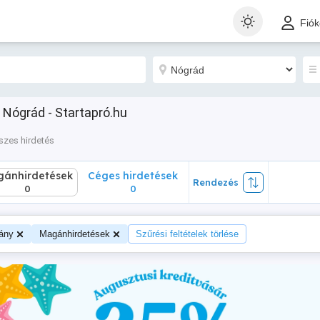
nhirdetések
Céges hirdetések
Rendezés
Fió
0
0
Nógrád - Startapró.hu
szes hirdetés
ánhirdetések
Céges hirdetések
Rendezés
0
0
ány
Magánhirdetések
Szűrési feltételek törlése