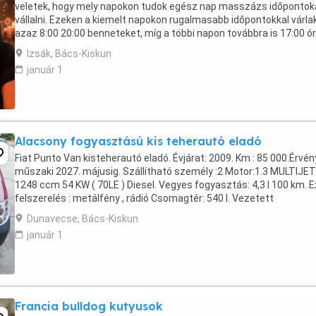
veletek, hogy mely napokon tudok egész nap masszázs időpontok
vállalni. Ezeken a kiemelt napokon rugalmasabb időpontokkal várla
azaz 8:00 20:00 benneteket, míg a többi napon továbbra is 17:00 ór
tudok vendégeket fogadni. Ha szeretnél ...
Izsák, Bács-Kiskun
január 1
Alacsony fogyasztású kis teherautó eladó
Fiat Punto Van kisteherautó eladó. Évjárat: 2009. Km : 85 000.Érvé
műszaki 2027. májusig. Szállítható személy :2 Motor:1.3 MULTIJET
1248 ccm 54 KW ( 70LE ) Diesel. Vegyes fogyasztás: 4,3 l 100 km. E
felszerelés : metálfény , rádió Csomagtér: 540 l. Vezetett
szervízkönyvvel. Garázsban tartott, ...
Dunavecse, Bács-Kiskun
január 1
Francia bulldog kutyusok