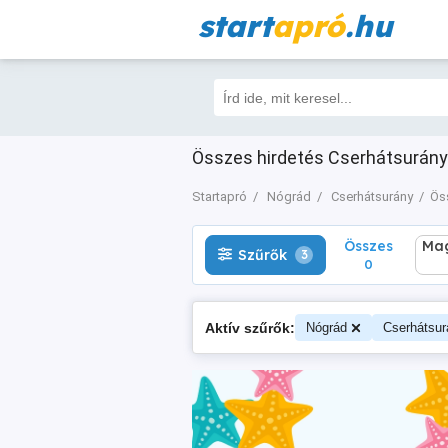
start
apró
.hu
Összes
Magá
Szűrők
3
0
Összes hirdetés Cserhátsurány 
Startapró
Nógrád
Cserhátsurány
Ös
Összes
Mag
Szűrők
3
0
Aktív szűrők:
Nógrád
Cserhátsur