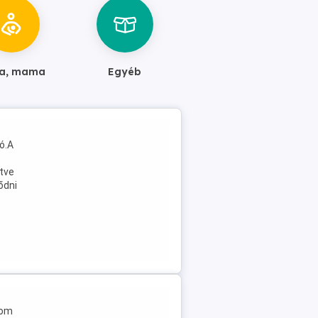
a, mama
Egyéb
ó.A
tve
ődni
tom