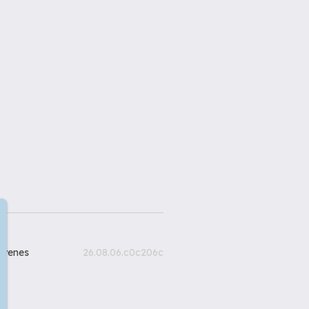
gyenes
26.08.06.c0c206c