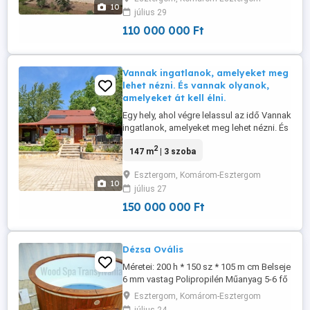
egyik legnagyobb előnye a rendkívül
10
július 29
sokoldalú hasznosíthatóság. A jelenlegi
kialakítás ideális nagyobb ...
110 000 000 Ft
Vannak ingatlanok, amelyeket meg
lehet nézni. És vannak olyanok,
amelyeket át kell élni.
Egy hely, ahol végre lelassul az idő Vannak
ingatlanok, amelyeket meg lehet nézni. És
vannak olyanok, amelyeket át kell élni.
2
147 m
| 3 szoba
Esztergom egyik legkedveltebb
természetközeli részén, Hosszúvölgyben
Esztergom, Komárom-Esztergom
kínálunk megvételre egy 2 535 m -es,
10
július 27
teljesen körbekerített, művelési ág alól
kivont zártkerti ingatlant, ...
150 000 000 Ft
Dézsa Ovális
Méretei: 200 h * 150 sz * 105 m cm Belseje
6 mm vastag Polipropilén Műanyag 5-6 fő
részére Külső saválló kályha 28 kw 2 m
Esztergom, Komárom-Esztergom
inox kémény Maximális fűtési idő 3 óra 37