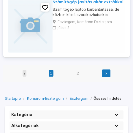
Számítógép javítás akár extrákkal
Számítógép laptop karbantartássa, de
közben kicsit szórakozhatunk is
-újratelepítés -takarítás pasztázás -
Esztergom, Komárom-Esztergom
beállítás stb stb Sokmindenben benne
július 8
lennék. Pl: - Idősebb hölgynél pucéran
csinálnám - Akár maszti vagy orál uraknál
is Stb stb Üzenetben megbeszéljük Kor
alkat és nem számít
›
‹
1
2
Startapró
Komárom-Esztergom
Esztergom
Összes hirdetés
Kategória
Alkategóriák