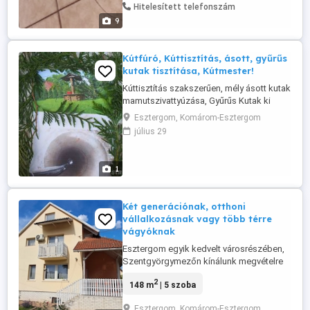
társaság. 3 lány 1 fiúcska. A képek nem a
Hitelesített telefonszám
legjobb minőségűek, élőben ...
9
Kútfúró, Kúttisztítás, ásott, gyűrűs
kutak tisztítása, Kútmester!
Kúttisztítás szakszerűen, mély ásott kutak
mamutszivattyúzása, Gyűrűs Kutak ki
iszapolása Tisztítása, nagy szakmai
Esztergom, Komárom-Esztergom
tapasztalattal, Szakmunka garanciával,
július 29
Kútfúró 06209738395
1
Két generációnak, otthoni
vállalkozásnak vagy több térre
vágyóknak
Esztergom egyik kedvelt városrészében,
Szentgyörgymezőn kínálunk megvételre
egy kiváló adottságokkal rendelkező,
2
148 m
| 5 szoba
kétszintes családi házat, amely közel 249
m alapterülettel rendelkezik. Az ingatlan
Esztergom, Komárom-Esztergom