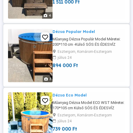
1 511 000 Ft
cm Erősített fal SZIGETELVE Külső Dézsa
kályha 36 kw (Saválló ASIS316) 2 m kürtő
Kifolyó Belső padrendszer (PP) ...
4
Dézsa Popular Model
Műanyag Dézsa Populár Model Méretei:
200*110 cm -Külső SÓS ÉS ÉDESVÍZ
használatára alkalmas kályhával szerelve
Esztergom, Komárom-Esztergom
-16 mm vastag fenyő Lambéria borítás
július 24
-2db inox abroncs -2 fokú lépcső -Fedél:
894 000 Ft
vízhatlan bézsszínű vászon -Külső színe
választható -6 8 fő részére Rendelhető
nagyobb teljesítményű kályhával ...
3
Dézsa Eco Model
Műanyag Dézsa Model ECO WST Méretei:
170*105 cm Külső SÓS ÉS ÉDESVÍZ
használatára alkalmas kályhával szerelve
Esztergom, Komárom-Esztergom
22 kw 12mm vastag fenyő Lambéria
július 24
borítás 2 db inox abroncs 3 fokú lépcső
739 000 Ft
Fedél: vízhatlan bézsszínű vászon Külső