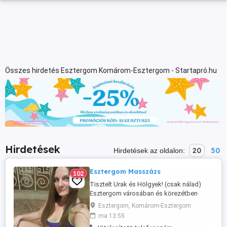
Összes hirdetés Esztergom Komárom-Esztergom - Startapró.hu
Hirdetések
20
50
Hirdetések az oldalon:
Esztergom Masszázs
102
Tisztelt Urak és Hölgyek! (csak nálad)
Esztergom városában és körezétben
meglátogatlak egy relax vagy erősebb
Esztergom, Komárom-Esztergom
masszázsra! Füstölők és illatgyertyák
ma 13:55
mámorában megbabonázom a tested és