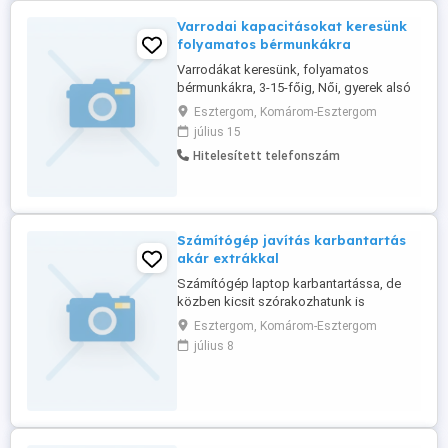
Varrodai kapacitásokat keresünk
folyamatos bérmunkákra
Varrodákat keresünk, folyamatos
bérmunkákra, 3-15-főig, Női, gyerek alsó
és felsőruházat, valamint munkaruházat
Esztergom, Komárom-Esztergom
és egyéb textíliák varrására, ill. külföldi
július 15
megrendelési igényekre is. Bővebb infó a
Hitelesített telefonszám
web oldalon, vagy a telefonon kérhető, ha
munkát keres.
Számítógép javítás karbantartás
akár extrákkal
Számítógép laptop karbantartássa, de
közben kicsit szórakozhatunk is
-újratelepítés -takarítás pasztázás -
Esztergom, Komárom-Esztergom
beállítás stb stb Sokmindenben benne
július 8
lennék. Pl: - Idősebb hölgynél pucéran
csinálnám - Akár maszti vagy orál uraknál
is Stb stb Üzenetben megbeszéljük Kor
alkat és nem számít