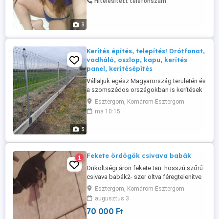
Hitelesített telefonszám
lelked! Tőlem igazán nyugodt és stressz
mentes állapotban fogod érezni magad.
Megyek szeretettel ha ebben a rohanó
3
világban ...
Kerítés építés, telepítés! Drótfonat,
vadháló, oszlop, kapu, kerítés
panel, kerítésépítés
Vállaljuk egész Magyarország területén és
a szomszédos országokban is kerítések
építését. Keressen minket bizalommal!
Esztergom, Komárom-Esztergom
ma 10:15
3
Fekete ördögök csivava babák
1
Önköltségi áron fekete tan. hosszú szőrű
csivava babák2- szer oltva féregtelenítve
chipel ellátva adásvételi és garancia
Esztergom, Komárom-Esztergom
szerződéssel számlával felírszámmal
augusztus 3
kezdőtáppal szocializálva azonnal
70 000 Ft
költözhető. Csodálatos eleven játékos kis