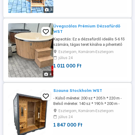
színe választható: Dióbarna, Aranytölgy,
Cseresznye 4 fő részére *EU-n belüli ...
3
Üvegszálas Prémium Dézsafürdő
WST
Kapacitás: Ez a dézsafürdő ideális 5-6 fő
számára, tágas teret kínálva a pihentető
fürdőzésre családdal, barátokkal vagy
Esztergom, Komárom-Esztergom
vendégekkel. Tökéletes arra, hogy
július 24
bármilyen szabadtéri pillanatot egyedi
1 011 000 Ft
relaxációs élménnyé varázsoljon. Külső
átmérő: 200 cm, így minden felhasználó
4
számára nagy és kényelmes ...
Szauna Stockholm WST
- Külső méretei: 200 sz * 205 h * 220 m -
Belső méretei: 140 sz * 190 h * 200 m -
Elektromos Harvia szaunákályha 220v
Esztergom, Komárom-Esztergom
380v - RGB LED világítás, távirányítóval - 8
július 24
mm vastag hőkezelt biztonsági üvegajtó -
1 847 000 Ft
Emeletes padrendszer - Fémlemez
tetőfödém - Külső favédelem - Sherwin