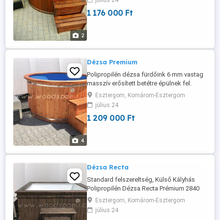
július 24
C Belső ülőke műanyag Külső masszív
1 176 000 Ft
lépcső Fedele vízhatlan gumírozott
ponyva vagy lamberia (Választható!)
*Szállítás és 100 kg Parajdi ...
2
Dézsa Premium
Polipropilén dézsa fürdőink 6 mm vastag
masszív erősített betétre épülnek fel.
Külső borítása I. osztályú 15 mm vastag
Esztergom, Komárom-Esztergom
Borovi fenyő lambéria. A polipropilén
július 24
hőálló és UV álló, nem fakul ki, nem törik.
1 209 000 Ft
Kétféle színben rendelhető: -kék fehér
Standard felszereltség, külső kályhával
Standard dézsa ...
4
Dézsa Recta
Standard felszereltség, Külső Kályhás
Polipropilén Dézsa Recta Prémium 2840
Nettó INGYENES
Esztergom, Komárom-Esztergom
HÁZHOZSZÁLLÍTÁSSAL* Standard dézsa
július 24
méretei: Külsű méretei: 200sz*200h*115m