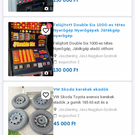
130 000 Ft
1
Felújított Double Six 1000-es tétes
1
Nyerőgép Nyerőgépek Játékgép
nyerőgép
Felújított Double Six 1000-es tétes
Nyerőgép, Játékgép eladó otthoni
szórakozásra. Érmét elfogad vissszaad.
Jászberény, Jász-Nagykun-Szolnok
augusztus 2
130 000 Ft
1
VW Skoda kerekek ekadók
VW Skoda Toyota avensis kerekek
eladók ,a gumik 185 65 ezt és a
következő idényt kibírják. Toyotához
Jászberény, Jász-Nagykun-Szolnok
tudok adni gyűrűsettet..
augusztus 2
45 000 Ft