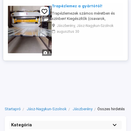
Trapézlemez a gyártótól!
Trapézlemezek számos méretben és
színben! Kiegészítők (csavarok,
szegélyek). Jöjjön el és nézze meg mire
Jászberény, Jász-Nagykun-Szolnok
van szüksége! Trapézlemez fehér, vörös
augusztus 30
(RAL3009), zöld (RAL6020), tégla vörös
(RAL8004) T14-es bordával. Cserepes
lemez többféle színben /0,4 mm
vastagságtól/. Facebookon számos
3
fotóval, elérhetőségünk: ...
Startapró
Jász-Nagykun-Szolnok
Jászberény
Összes hirdetés
Kategória