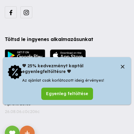
Töltsd le ingyenes alkalmazásunkat
💖 25% kedvezményt kaptál
egyenlegfeltöltésre 💖
Az ajánlat csak korlátozott ideig érvényes!
© 2026 Startapró S.R.L. | Bulevardul Dacia nr 34, Oradea
Egyenleg feltöltése
410346, Romania | Tax ID: RO44483373 -
Ingyenes
Apróhirdetés
26.08.06.c0c206c