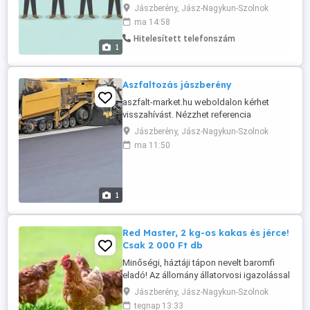
órabér:1350 Ft Beosztás:H-P- 12
Jászberény, Jász-Nagykun-Szolnok
órás,Hétvégén 24 . Jelentkezni email-ben :
ma 14:58
Jelentkezési lap:
Hitelesített telefonszám
1
Aszfaltozás jászberény
aszfalt-market.hu weboldalon kérhet
visszahívást. Nézzhet referencia
munkákat. Telefonon egyeztetett
Jászberény, Jász-Nagykun-Szolnok
időpontott kérhet ingyenes felmérés.
ma 11:50
1
Red Master, 2 kg-os kakas és jérce!
Csak 2 000 Ft db
Minőségi, háztáji tápon nevelt baromfi
eladó! Az állomány állatorvosi igazolással
rendelkezik, mentes minden
Jászberény, Jász-Nagykun-Szolnok
baromfibetegségtől. Továbbtartásra,
tegnap 13:33