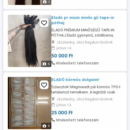
1
Eladó pr mium minős gű tape-in
póthaj
ELADÓ PRÉMIUM MINŐSÉGŰ TAPE-IN
PÓTHAJ Eladó gyönyörű, sötétbarna,
vastag szálú tape-in póthaj, amely
Jászberény, Jász-Nagykun-Szolnok
mindössze 2 hónapig volt használatban.
június 14
Adatok: Hossz: 60 cm Súly: 240 gramm
50 000 Ft
Szín: sötétbarna Technika: Tape-in
Vásárlás időpontja: 2026 március
Hitelesített telefonszám
5
Használati idő: csupán 2 hónap A haj ...
ELADÓ körmös dolgaim!
Sziasztok! Megmaradt pár körmös TPO-t
tartalamzó termékeim. A legtöbb csak
kikenve lett, van amit párszor használtam,
Jászberény, Jász-Nagykun-Szolnok
van ami érintetlen. - Porcelánporok,
június 14
ecsetek,folyadék - Zselék - Tippek -
25 000 Ft
Diszítő elemek Egyben szeretném eladni,
de ha többet vinnél megbeszélés
Hitelesített telefonszám
kérdése. 25.000 Ft
5