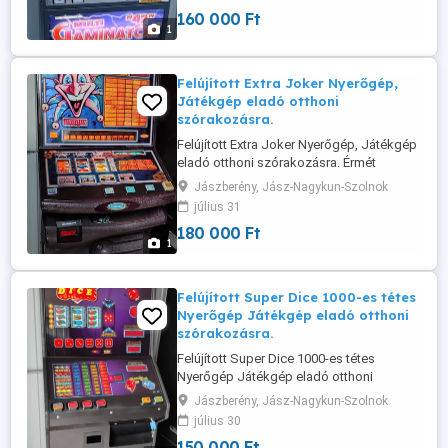
160 000 Ft
1
Felújított Extra Joker Nyerőgép,
Játékgép eladó otthoni
szórakozásra.
Felújított Extra Joker Nyerőgép, Játékgép
eladó otthoni szórakozásra. Érmét
elfogad visszaad.
Jászberény, Jász-Nagykun-Szolnok
július 31
180 000 Ft
1
Felújított Super Dice 1000-es tétes
Nyerőgép Játékgép eladó otthoni
szórakozásra.
Felújított Super Dice 1000-es tétes
Nyerőgép Játékgép eladó otthoni
szórakozásra. Érmét elfogad visszaad.
Jászberény, Jász-Nagykun-Szolnok
július 30
150 000 Ft