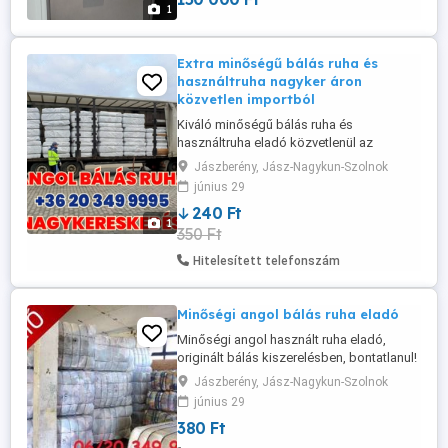
1
Extra minőségű bálás ruha és
használtruha nagyker áron
közvetlen importból
Kiváló minőségű bálás ruha és
használtruha eladó közvetlenül az
importőrtől nagykereskedelmi áron.
Jászberény, Jász-Nagykun-Szolnok
Originál, bontatlan bálákban kínáljuk az
június 29
aktuális szezonhoz illő, friss gyűjtésből
240 Ft
származó divatos és márkás ruhákat. Az
1
350 Ft
angol használtruha válogatott, trendi
darabokat tartalmaz, amelyek alkalmasak
Hitelesített telefonszám
újraértékesítésre ...
Minőségi angol bálás ruha eladó
Minőségi angol használt ruha eladó,
originált bálás kiszerelésben, bontatlanul!
Többféle bála lehetőség! Gyerek, felnőtt,
Jászberény, Jász-Nagykun-Szolnok
mix. Friss gyűjtésből, tele divatos és
június 29
márkás ruhákkal! Nincs átválogatva, az
380 Ft
extrát tartalmazza! Az árút saját kamionnal
importáljuk így az eredetiség garantált !