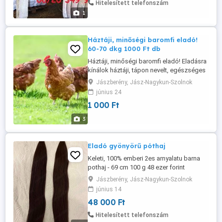
Hitelesített telefonszám
Kiszállítás országosan! ...
1
Háztáji, minőségi baromfi eladó!
60-70 dkg 1000 Ft db
Háztáji, minőségi baromfi eladó! Eladásra
kínálok háztáji, tápon nevelt, egészséges
baromfit. Az állomány állatorvosi
Jászberény, Jász-Nagykun-Szolnok
igazolással rendelkezik, és mentes
június 24
minden baromfibetegségtől. Kiváló
1 000 Ft
választás továbbtartásra, tojásrakásra
vagy étkezési célra! Fajta: Red Master
3
Súly: 60-70 dkg Ár: 1 000 Ft db Érdeklődni
...
Eladó gyönyörű póthaj
Keleti, 100% emberi 2es arnyalatu barna
pothaj - 69 cm 100 g 48 ezer forint
Debrecenben szemelyesen megtekintheto
Jászberény, Jász-Nagykun-Szolnok
posta is megoldhato
június 14
48 000 Ft
Hitelesített telefonszám