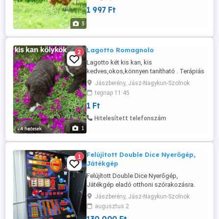
tojásrakásra vagy étkezési célra kiváló
1 997 Ft
választás. - Red Master, 2 kg-os kakas és
jérce: csak 2 000 Ft db Érdeklődni
3
kizárólag telefonon lehet.
Lagotto Romagnolo
2
Lagotto két kis kan, kis
kedves,okos,könnyen tanítható . Terápiás
és gomba kereső . Antiallergén szőre van
Jászberény, Jász-Nagykun-Szolnok
és nem hull, nem vedlik ! Nagyon szereti a
tegnap 11:45
gyerekeket . A szülők komoly
1 Ft
eredményekkel rendelkeznek. Diszplázia
és genetikai szűréssekkel rendelkeznek !
Hitelesített telefonszám
1
Felújított Double Dice Nyerőgép,
1
Játékgép
Felújított Double Dice Nyerőgép,
Játékgép eladó otthoni szórakozásra.
Érmét elfogad vissszaad.
Jászberény, Jász-Nagykun-Szolnok
augusztus 2