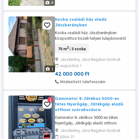
4
Kocka családi ház eladó
Jászberényben
Kocka családi ház Jászberényben
központhoz közeli helyen tulajdonostól
eladó .
2
70 m
| 3 szoba
Jászberény, Jász-Nagykun-Szolnok
augusztus 1
1
42 000 000 Ft
Hitelesített telefonszám
Gaminator 8-Játékos 5000-es
1
tétes Nyerőgép, Játékgép eladó
otthoni szórakozásra.
Gaminator 8-Játékos 5000-es tétes
Nyerőgép, Játékgép eladó otthoni
szórakozásra.
Jászberény, Jász-Nagykun-Szolnok
július 31