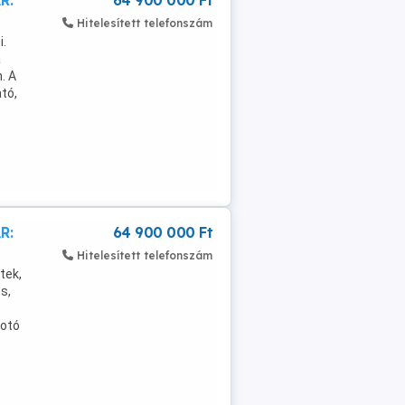
R:
64 900 000 Ft
Hitelesített telefonszám
i.
a
. A
tó,
R:
64 900 000 Ft
Hitelesített telefonszám
tek,
s,
fotó