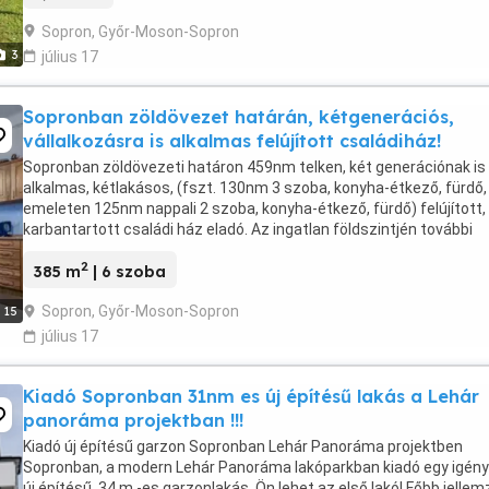
Sopron, Győr-Moson-Sopron
3
július 17
Sopronban zöldövezet határán, kétgenerációs,
vállalkozásra is alkalmas felújított családiház!
Sopronban zöldövezeti határon 459nm telken, két generációnak is
alkalmas, kétlakásos, (fszt. 130nm 3 szoba, konyha-étkező, fürdő,
emeleten 125nm nappali 2 szoba, konyha-étkező, fürdő) felújított,
karbantartott családi ház eladó. Az ingatlan földszintjén további
130nm alapterületű, külön bejárattal rendelkező ...
2
385 m
| 6 szoba
Sopron, Győr-Moson-Sopron
15
július 17
Kiadó Sopronban 31nm es új építésű lakás a Lehár
panoráma projektban !!!
Kiadó új építésű garzon Sopronban Lehár Panoráma projektben
Sopronban, a modern Lehár Panoráma lakóparkban kiadó egy igény
új építésű, 34 m -es garzonlakás. Ön lehet az első lakó! Főbb jellem