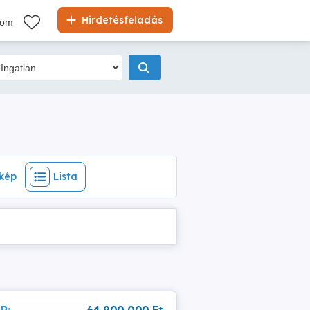
ép
Lista
Hirdetésfeladás
kom
kép
Lista