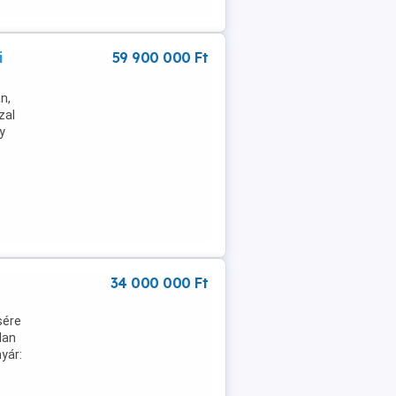
i
59 900 000 Ft
n,
zal
y
34 000 000 Ft
sére
lan
nyár: