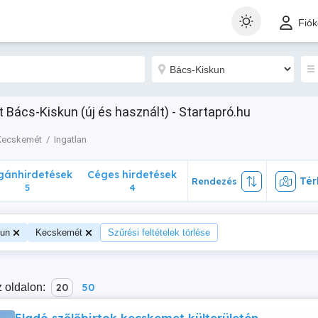
nhirdetések
Céges hirdetések
Térk
Rendezés
Fió
5
4
 Bács-Kiskun (új és használt) - Startapró.hu
Kecskemét
Ingatlan
ánhirdetések
Céges hirdetések
Tér
Rendezés
5
4
kun
Kecskemét
Szűrési feltételek törlése
 oldalon:
20
50