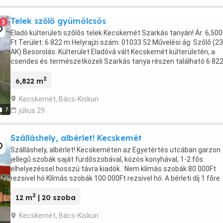
Telek szőlő gyümölcsös
3
Eladó külterületi szőlős telek Kecskemét Szarkás tanyán! Ár: 6,50
Ft Terület: 6 822 m Helyrajzi szám: 01033 52 Művelési ág: Szőlő (23
AK) Besorolás: Külterület Eladóvá vált Kecskemét külterületén, a
csendes és természetközeli Szarkás tanya részen található 6 822
es, gondozott szőlő megjelölésű ...
2
6,822 m
Kecskemét, Bács-Kiskun
7
július 29
Szálláshely, albérlet! Kecskemét
Szálláshely, albérlet! Kecskeméten az Egyetértés utcában garzon
jellegű szobák saját fürdőszobával, közös konyhával, 1-2 fős
elhelyezéssel hosszú távra kiadók. Nem klímás szobák 80 000Ft
rezsivel hó Klímás szobák 100 000Ft rezsivel hó. A bérleti díj 1 főre
értendő és 15 000Ft rezsi hó fő! Kaució 100 ...
2
12 m
| 20 szoba
Kecskemét, Bács-Kiskun