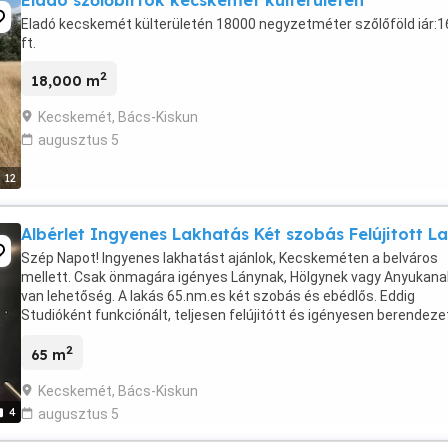
Eladó szőlőbirtok kecskemet külterületén
Eladó kecskemét külterületén 18000 negyzetméter szőlőföld iár:1
ft.
2
18,000 m
Kecskemét, Bács-Kiskun
augusztus 5
12
Albérlet Ingyenes Lakhatás Két szobás Felújitott L
Szép Napot! Ingyenes lakhatást ajánlok, Kecskeméten a belváros
mellett. Csak önmagára igényes Lánynak, Hölgynek vagy Anyukana
van lehetőség. A lakás 65.nm.es két szobás és ebédlős. Eddig
Studióként funkciónált, teljesen felújitótt és igényesen berendeze
de külföldön tartózkodásom miatt kihasználatlan. ...
2
65 m
Kecskemét, Bács-Kiskun
4
augusztus 5