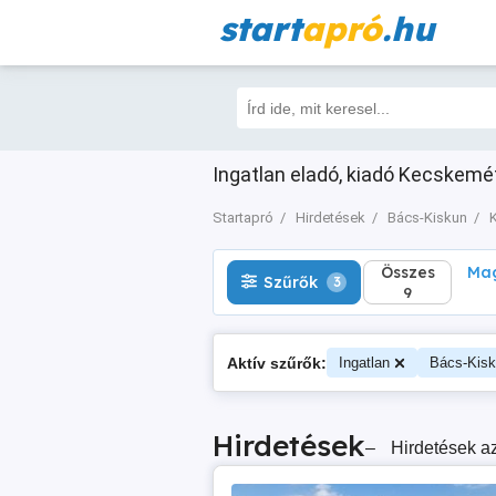
start
apró
.hu
Összes
Magá
Szűrők
3
9
Ingatlan eladó, kiadó Kecskemét
Startapró
Hirdetések
Bács-Kiskun
Összes
Mag
Szűrők
3
9
Aktív szűrők:
Ingatlan
Bács-Kis
Hirdetések
–
Hirdetések az