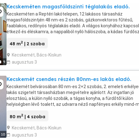
Kecskeméten magasföldszinti téglalakás eladó.
Kecskeméten a Reptéri lakótelepen, 12 lakásos társasház
magasföldszintjén 48 nm-es 2 szobás, gázkonvektoros fűtésű,
faablakos, redőnyös téglalakás eladó. A világos konyhához kapcso
étkező és éléskamra, a nappaliból nyíló hálószoba, a kádas fürdős
villanybojlerrer, a folyosón elhelyezett beépített ...
2
48 m
| 2 szoba
Kecskemét, Bács-Kiskun
9
augusztus 3
Kecskemét csendes részén 80nm-es lakás eladó.
Kecskemét belvárosában 80 nm-es 2+2 szobás, 2. emeleti erkélye
lakás szigetelt társasházban megvételre ajánlott. Az ingatlan jó
elosztású, a külön nyíló szobák, a tágas konyha, a fürdőtől külön
helyiségben lévő toalett, az udvarra néző napfényes erkély mind-
a kényelmet szolgálják. A fűtés gázkonvektorral ...
2
80 m
| 4 szoba
Kecskemét, Bács-Kiskun
10
augusztus 3