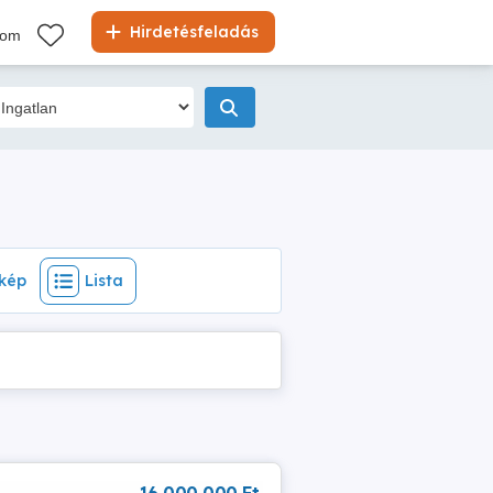
ép
Lista
Hirdetésfeladás
kom
kép
Lista