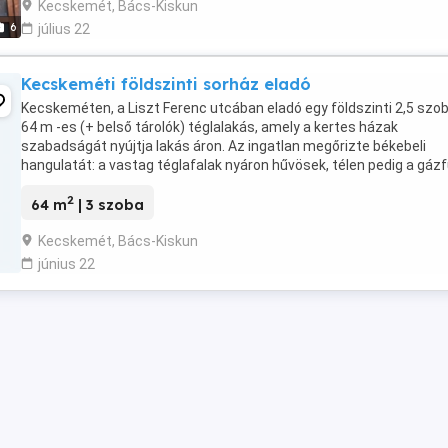
Kecskemét, Bács-Kiskun
6
július 22
Kecskeméti földszinti sorház eladó
Kecskeméten, a Liszt Ferenc utcában eladó egy földszinti 2,5 szo
64 m -es (+ belső tárolók) téglalakás, amely a kertes házak
szabadságát nyújtja lakás áron. Az ingatlan megőrizte békebeli
hangulatát: a vastag téglafalak nyáron hűvösek, télen pedig a gáz
mellett, ha szeretnéd, egy hangulatos ...
2
64 m
| 3 szoba
Kecskemét, Bács-Kiskun
június 22