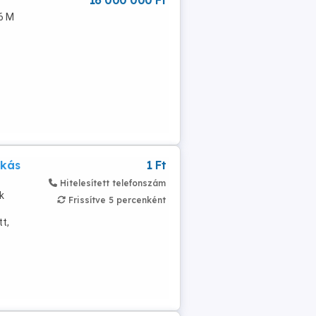
16 000 000 Ft
6 M
akás
1 Ft
Hitelesített telefonszám
k
Frissítve 5 percenként
tt,