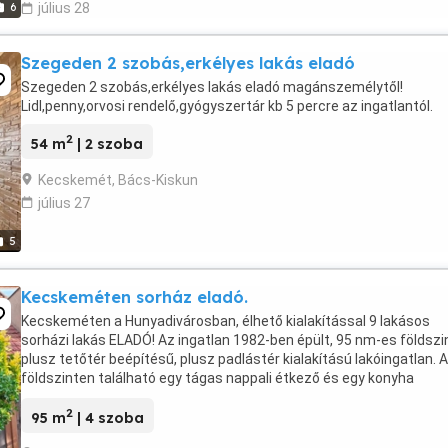
6
július 28
Szegeden 2 szobás,erkélyes lakás eladó
Szegeden 2 szobás,erkélyes lakás eladó magánszemélytől!
Lidl,penny,orvosi rendelő,gyógyszertár kb 5 percre az ingatlantól.
2
54 m
| 2 szoba
Kecskemét, Bács-Kiskun
július 27
5
Kecskeméten sorház eladó.
Kecskeméten a Hunyadivárosban, élhető kialakítással 9 lakásos
sorházi lakás ELADÓ! Az ingatlan 1982-ben épült, 95 nm-es földszi
plusz tetőtér beépítésű, plusz padlástér kialakítású lakóingatlan. A
földszinten található egy tágas nappali étkező és egy konyha
beépített szekrényekkel. A földszinti fürdőszoba ...
2
95 m
| 4 szoba