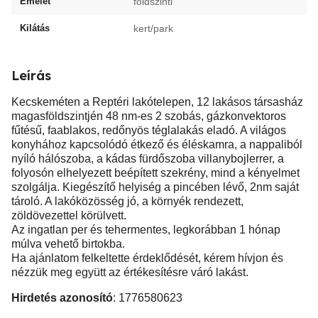
Emelet
földszinti
Kilátás
kert/park
Leírás
Kecskeméten a Reptéri lakótelepen, 12 lakásos társasház
magasföldszintjén 48 nm-es 2 szobás, gázkonvektoros
fűtésű, faablakos, redőnyös téglalakás eladó. A világos
konyhához kapcsolódó étkező és éléskamra, a nappaliból
nyíló hálószoba, a kádas fürdőszoba villanybojlerrer, a
folyosón elhelyezett beépített szekrény, mind a kényelmet
szolgálja. Kiegészítő helyiség a pincében lévő, 2nm saját
tároló. A lakóközösség jó, a környék rendezett,
zöldövezettel körülvett.
Az ingatlan per és tehermentes, legkorábban 1 hónap
múlva vehető birtokba.
Ha ajánlatom felkeltette érdeklődését, kérem hívjon és
nézzük meg együtt az értékesítésre váró lakást.
Hirdetés azonosító
: 1776580623