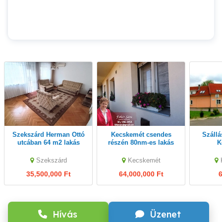
Szekszárd Herman Ottó
Kecskemét csendes
Szálláshely, albérlet!
utcában 64 m2 lakás
részén 80nm-es lakás
K
tulajdonostól eladó
eladó.
Szekszárd
Kecskemét
35,500,000 Ft
64,000,000 Ft
6
Hívás
Üzenet