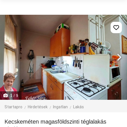
1
/ 9
Startapro
Hirdetések
Ingatlan
Lakás
Kecskeméten magasföldszinti téglalakás