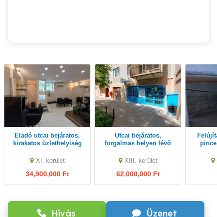
Eladó utcai bejáratos,
Utcai bejáratos,
felújítandó Szolnoki
kirakatos üzlethelyiség
forgalmas helyen lévő
pince
Kelenföldön!
üzlethelyiség eladó!
XI. kerület
XIII. kerület
34,900,000 Ft
62,000,000 Ft
Hívás
Üzenet