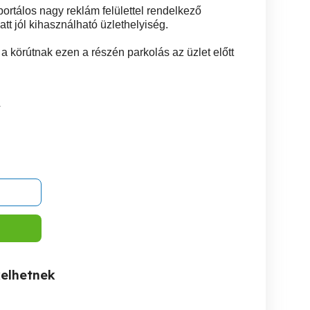
gportálos nagy reklám felülettel rendelkező
att jól kihasználható üzlethelyiség.
 körútnak ezen a részén parkolás az üzlet előtt
4
kelhetnek