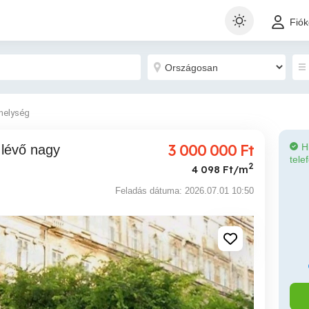
Fió
helység
3 000 000
Ft
H
tele
2
4 098 Ft/m
Feladás dátuma: 2026.07.01 10:50