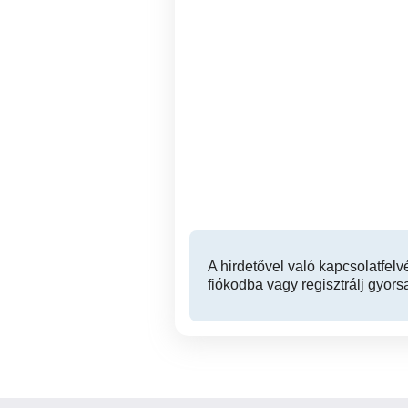
Eladó utcai bejáratos,
Utcai bejáratos, forgalmas
kirakatos üzlethelyiség
he
Kelenföldön!
XI. kerület
34,900,000 Ft
A hirdetővel való kapcsolatfelv
fiókodba vagy regisztrálj gyors