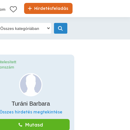
Hirdetésfeladás
kom
itelesített
fonszám
Turáni Barbara
Összes hirdetés megtekintése
Mutasd