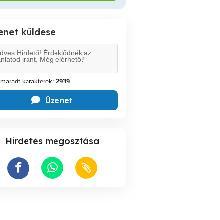
enet küldese
maradt karakterek:
2939
Üzenet
Hirdetés megosztása