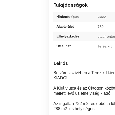
Tulajdonságok
Hirdetés típus
kiadó
Alapterület
732
Elhelyezkedés
utcafronto
Utca, hsz
Teréz krt
Leírás
Belváros szívében a Teréz krt kie
KIADÓ!
A Király utca és az Oktogon közöt
mellett lévő üzlethelyiség kiadó!
Az ingatlan 732 m2 -es ebből a föl
288 m2 -es helyiséges.