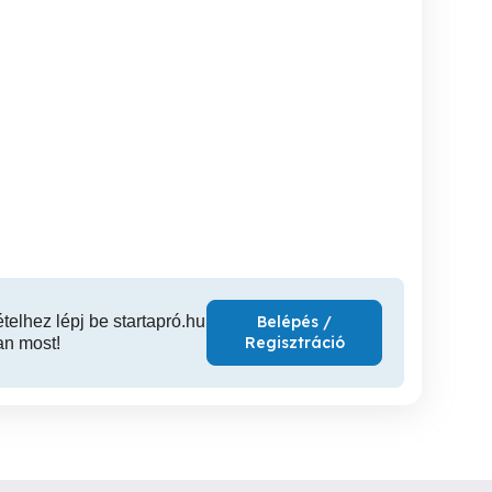
felújítandó Szolnoki pince
Kia
lyen lévő üzlethelyiség
357nm kiadó ingyen
eladó!
XIII. kerület
III. kerület
XX
62,000,000 Ft
1 Ft
ételhez lépj be startapró.hu
Belépés /
Regisztráció
an most!