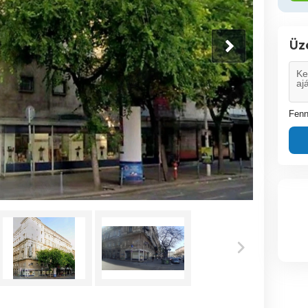
Üz
Fenn