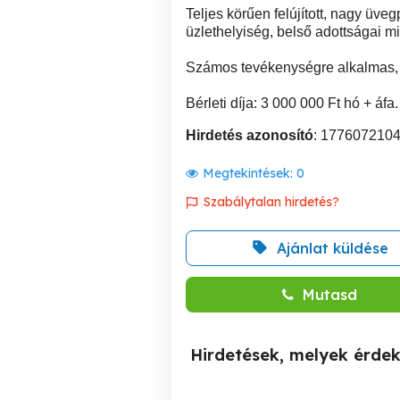
Teljes körűen felújított, nagy üve
üzlethelyiség, belső adottságai mi
Számos tevékenységre alkalmas, a
Bérleti díja: 3 000 000 Ft hó + áfa.
Hirdetés azonosító
: 177607210
Megtekintések:
0
Szabálytalan hirdetés?
Ajánlat küldése
Mutasd
Hirdetések, melyek érde