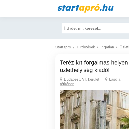
start
apró
.hu
Startapro
Hirdetések
Ingatlan
Üzlet
Teréz krt forgalmas helyen lévő nagy
üzlethelyiség kiadó!
Budapest
,
VI. kerület
Lásd a
térképen