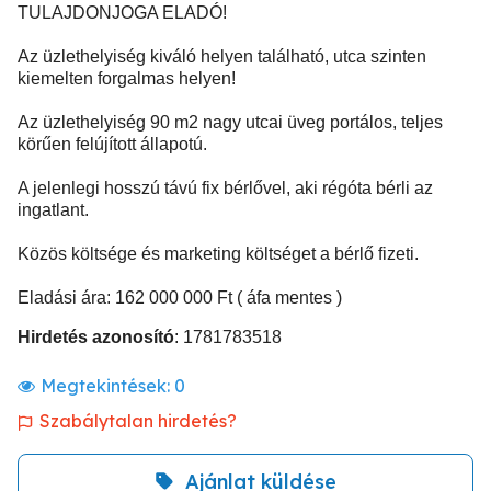
TULAJDONJOGA ELADÓ!
Az üzlethelyiség kiváló helyen található, utca szinten
kiemelten forgalmas helyen!
Az üzlethelyiség 90 m2 nagy utcai üveg portálos, teljes
körűen felújított állapotú.
A jelenlegi hosszú távú fix bérlővel, aki régóta bérli az
ingatlant.
Közös költsége és marketing költséget a bérlő fizeti.
Eladási ára: 162 000 000 Ft ( áfa mentes )
Hirdetés azonosító
: 1781783518
Megtekintések:
0
Szabálytalan hirdetés?
Ajánlat küldése