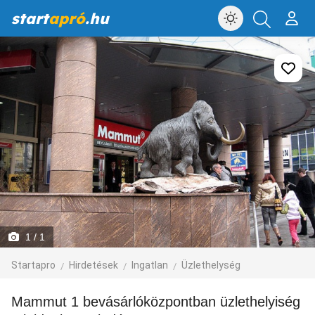
start
apró
.hu
1
/ 1
Startapro
Hirdetések
Ingatlan
Üzlethelység
Mammut 1 bevásárlóközpontban üzlethelyiség