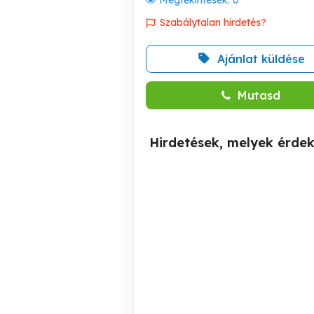
Megtekintések:
0
Szabálytalan hirdetés?
Ajánlat küldése
Mutasd
Hirdetések, melyek érde
Eladó utcai bejáratos,
Utcai bejáratos, forgalmas
kirakatos üzlethelyiség
he
Kelenföldön!
XI. kerület