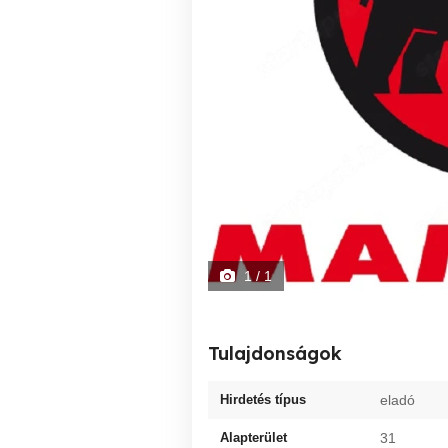
1
/ 1
Tulajdonságok
Hirdetés típus
eladó
Alapterület
31