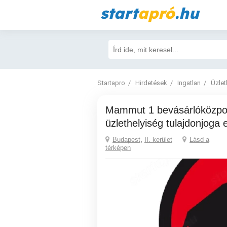
start
apró
.hu
Startapro
Hirdetések
Ingatlan
Üzlet
Mammut 1 bevásárlóközpontban
üzlethelyiség tulajdonjoga 
Budapest
,
II. kerület
Lásd a
térképen