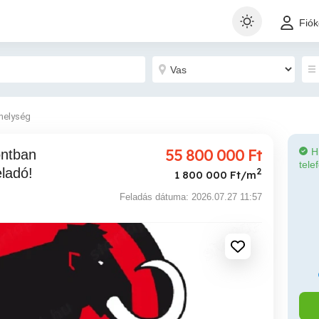
Fió
helység
55 800 000
Ft
H
tele
eladó!
2
1 800 000 Ft/m
Feladás dátuma: 2026.07.27 11:57