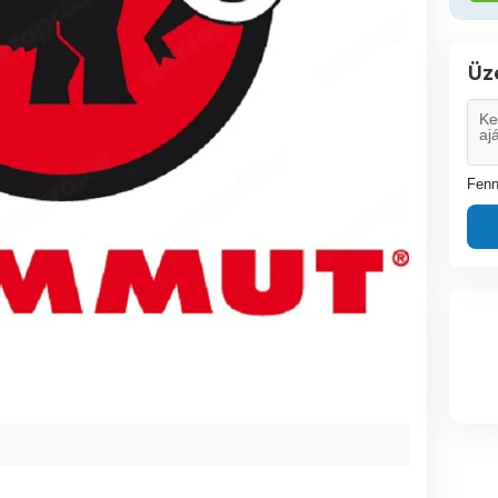
Üz
Fenn