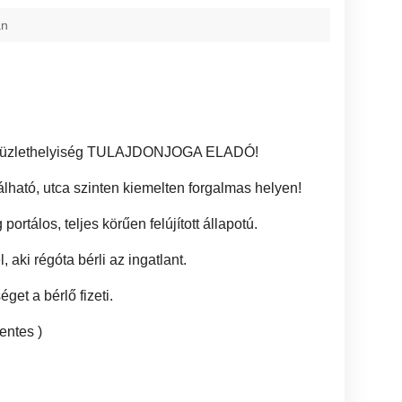
an
, üzlethelyiség TULAJDONJOGA ELADÓ!
álható, utca szinten kiemelten forgalmas helyen!
rtálos, teljes körűen felújított állapotú.
, aki régóta bérli az ingatlant.
get a bérlő fizeti.
entes )