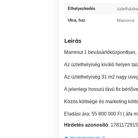
Elhelyezkedés
üzletházb
Utca, hsz
Mammut
Leírás
Mammut 1 bevásárlóközpontban
Az üzlethelyiség kiváló helyen tal
Az üzlethelyiség 31 m2 nagy üveg po
A jelenlegi hosszú távú fix bérlővel
Közös költsége és marketing költsé
Eladási ára: 55 800 000 Ft ( áfa m
Hirdetés azonosító
: 1781172915