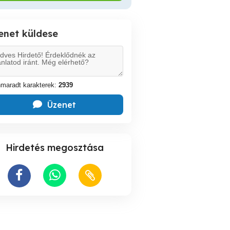
enet küldese
maradt karakterek:
2939
Üzenet
Hirdetés megosztása