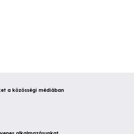
400,000 Ft
400,000 Ft
ket a közösségi médiában
ngyenes alkalmazásunkat