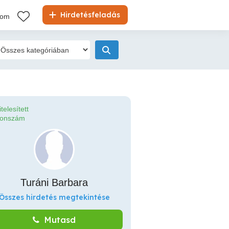
Hirdetésfeladás
kom
itelesített
fonszám
Turáni Barbara
Összes hirdetés megtekintése
Mutasd