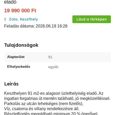
eladó
19 990 000
Ft
Zala
,
Keszthely
Lásd a térképen
Feladás dátuma: 2026.06.19 16:26
Tulajdonságok
Alapterület
91
Elhelyezkedés
egyéb
Leírás
Keszthelyen 91 m2-es alagsori üzlethelyiség eladó. Az
ingatlan forgalmas út mentén található, jó megközelítéssel.
Parkolás az utcán lehetséges (nem fizetős).
Víz, csatorna és villany rendelkezésre áll.
Részletfizetés megoldható minimum 20 % önerővel,