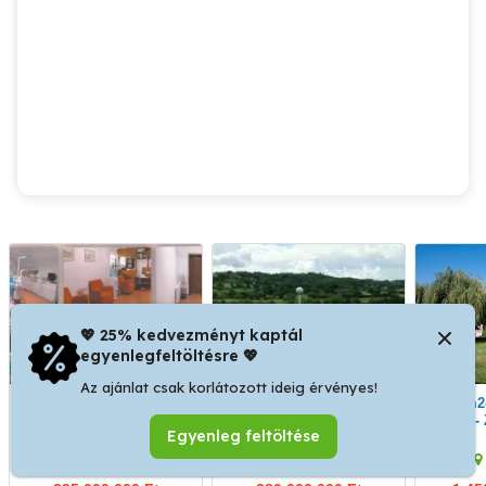
💖 25% kedvezményt kaptál
egyenlegfeltöltésre 💖
Az ajánlat csak korlátozott ideig érvényes!
Hévízen működő
Zalaegerszegen 1.313
2650 m2-es Üzlethelység
fogászati rendelő céggel
m2-es élelmiszeripari
-
Egyenleg feltöltése
együtt eladó
üzem eladó
Hévíz
Zalaegerszeg