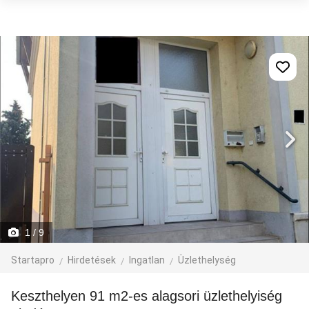
1
/ 9
Startapro
Hirdetések
Ingatlan
Üzlethelység
Keszthelyen 91 m2-es alagsori üzlethelyiség