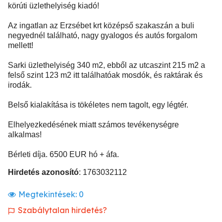
körúti üzlethelyiség kiadó!
Az ingatlan az Erzsébet krt középső szakaszán a buli
negyednél található, nagy gyalogos és autós forgalom
mellett!
Sarki üzlethelyiség 340 m2, ebből az utcaszint 215 m2 a
felső szint 123 m2 itt találhatóak mosdók, és raktárak és
irodák.
Belső kialakítása is tökéletes nem tagolt, egy légtér.
Elhelyezkedésének miatt számos tevékenységre
alkalmas!
Bérleti díja. 6500 EUR hó + áfa.
Hirdetés azonosító
: 1763032112
Megtekintések:
0
Szabálytalan hirdetés?