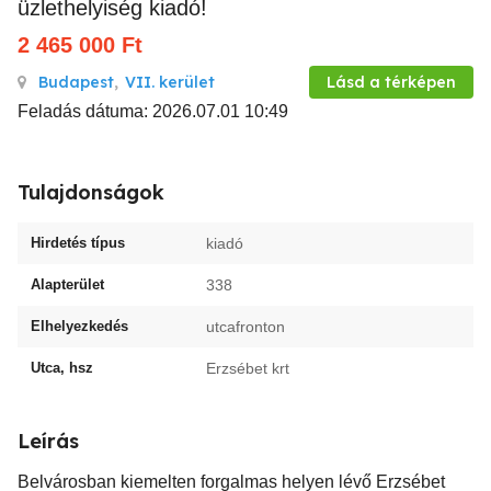
üzlethelyiség kiadó!
2 465 000
Ft
Budapest
,
VII. kerület
Lásd a térképen
Feladás dátuma: 2026.07.01 10:49
Tulajdonságok
Hirdetés típus
kiadó
Alapterület
338
Elhelyezkedés
utcafronton
Utca, hsz
Erzsébet krt
Leírás
Belvárosban kiemelten forgalmas helyen lévő Erzsébet