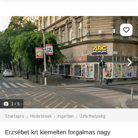
1
/ 5
Startapro
Hirdetések
Ingatlan
Üzlethelység
Erzsébet krt kiemelten forgalmas nagy