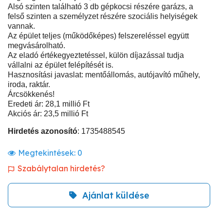
Alsó szinten található 3 db gépkocsi részére garázs, a
felső szinten a személyzet részére szociális helyiségek
vannak.
Az épület teljes (működőképes) felszereléssel együtt
megvásárolható.
Az eladó értékegyeztetéssel, külön díjazással tudja
vállalni az épület felépítését is.
Hasznosítási javaslat: mentőállomás, autójavító műhely,
iroda, raktár.
Árcsökkenés!
Eredeti ár: 28,1 millió Ft
Akciós ár: 23,5 millió Ft
Hirdetés azonosító
: 1735488545
Megtekintések:
0
Szabálytalan hirdetés?
Ajánlat küldése