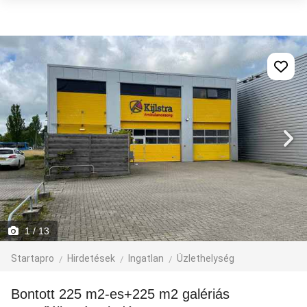
1
/ 13
Startapro
Hirdetések
Ingatlan
Üzlethelység
Bontott 225 m2-es+225 m2 galériás