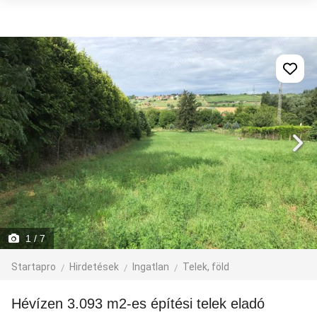
1
/ 7
Startapro
Hirdetések
Ingatlan
Telek, föld
Hévízen 3.093 m2-es építési telek eladó