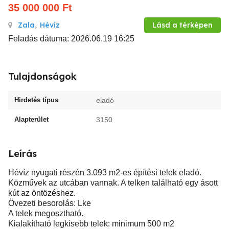
35 000 000
Ft
Zala
,
Hévíz
Lásd a térképen
Feladás dátuma: 2026.06.19 16:25
Tulajdonságok
Hirdetés típus
eladó
Alapterület
3150
Leírás
Hévíz nyugati részén 3.093 m2-es építési telek eladó.
Közművek az utcában vannak. A telken található egy ásott
kút az öntözéshez.
Övezeti besorolás: Lke
A telek megosztható.
Kialakítható legkisebb telek: minimum 500 m2