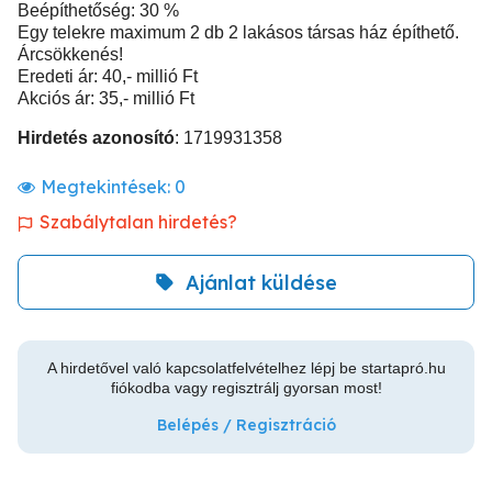
Beépíthetőség: 30 %
Egy telekre maximum 2 db 2 lakásos társas ház építhető.
Árcsökkenés!
Eredeti ár: 40,- millió Ft
Akciós ár: 35,- millió Ft
Hirdetés azonosító
: 1719931358
Megtekintések:
0
Szabálytalan hirdetés?
Ajánlat küldése
A hirdetővel való kapcsolatfelvételhez lépj be startapró.hu
fiókodba vagy regisztrálj gyorsan most!
Belépés / Regisztráció