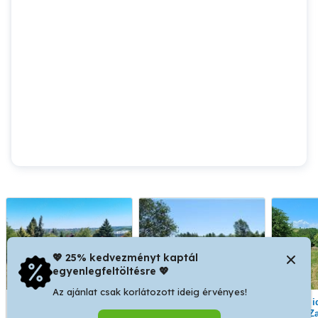
💖 25% kedvezményt kaptál
egyenlegfeltöltésre 💖
Az ajánlat csak korlátozott ideig érvényes!
Eladó panorámás építési
Horgásztó eladó -
Eladó idilli helyen lévő
telek Hévíz belvárosának
Zalaegerszeg Pózvai
telek Z