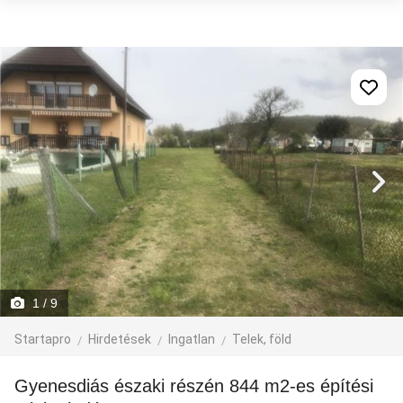
1
/ 9
Startapro
Hirdetések
Ingatlan
Telek, föld
Gyenesdiás északi részén 844 m2-es építési