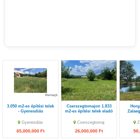
3.050 m2-es építési telek
Cserszegtomajon 1.833
Horgásztó eladó -
- Gyenesdiás
m2-es építési telek eladó
Zalae
Gyenesdiás
Cserszegtomaj
Z
65,000,000 Ft
26,000,000 Ft
50,