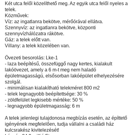
Két utca felől közelíthető meg. Az egyik utca felől nyeles a
telek.
Közművek:
Víz: az ingatlanra bekötve, mérőórával ellátva.
Szennyvíz: az ingatlanra bekötve, központi
szennyvízhálózatra rákötve.
Gáz: a telek előtt van.
Villany: a telek közelében van.
Övezeti besorolás: Lke-1
- laza beépítésű, összefüggő nagy kertes, kialakult
lakóövezet, amely a 6 m-t meg nem haladó
épületmagasságú, elsősorban lakóépület elhelyezésére
szolgál.
- minimálisan kialakítható telekméret 800 m2
- telek legnagyobb beépítettsége: 30 %
- zöldfelület legkisebb mértéke: 50 %
- legnagyobb épületmagasság: 6 m
A telek jelenlegi tulajdonosa megbízás esetén, az építtető
igényének megfelelően, tudja vállalni a családi ház
kulcsrakész kivitelezését!