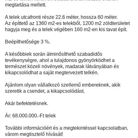
megtartása mellett.
A telek utcafronti része 22.6 méter, hossza 60 méter.
Az építtető az 1360 m2-es telekből, 1200 m2 zöldterületet
hagyja meg és a telek végében 160 m2-en kis tavat épít.
Beépíthetősége 3 %.
A későbbiek során átminősíthető szabadidős
tevékenységre, ahol a tulajdonos gyönyörködhet a
természet közeli növények, madarak látványában és
kikapcsolódhat a saját megtervezett telkén.
Ajánlom olyan vállalkozó szellemű embereknek, akik
szeretik a csendet, a kikapcsolódást.
Akár befektetésnek.
Ár: 68.000.000.-Ft telek
További információért és a megtekintéssel kapcsolatban,
várom megtisztelő hívását!