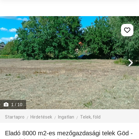
1
/ 10
Startapro
Hirdetések
Ingatlan
Telek, föld
Eladó 8000 m2-es mezőgazdasági telek Göd -