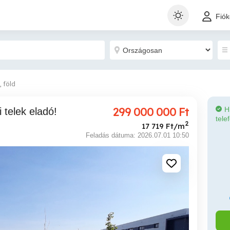
Fió
, föld
299 000 000
Ft
H
i telek eladó!
tele
2
17 719 Ft/m
Feladás dátuma: 2026.07.01 10:50