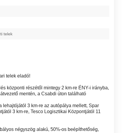
ti telek
ri telek eladó!
lés központi részétől mintegy 2 km-re ÉNY-i irányba,
é átvezető mentén, a Csabdi úton található
lehajtójától 3 km-re az autópálya mellett, Spar
jától 3 km-re, Tesco Logisztikai Központjától 11
abályos négyszög alakú, 50%-os beépíthetőség,