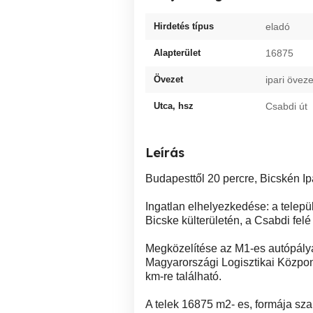
Hirdetés típus
eladó
Alapterület
16875
Övezet
ipari öveze
Utca, hsz
Csabdi út
Leírás
Budapesttől 20 percre, Bicskén Ipa
Ingatlan elhelyezkedése: a telepü
Bicske külterületén, a Csabdi fel
Megközelítése az M1-es autópálya 
Magyarországi Logisztikai Központ
km-re található.
A telek 16875 m2- es, formája sz