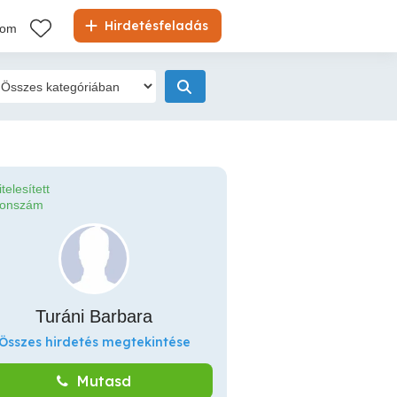
Hirdetésfeladás
kom
itelesített
fonszám
Turáni Barbara
Összes hirdetés megtekintése
Mutasd