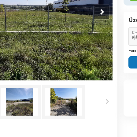
Üz
Fenn