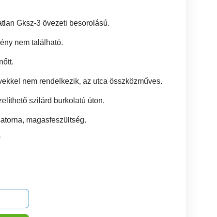
gatlan Gksz-3 övezeti besorolású.
tmény nem található.
őtt.
művekkel nem rendelkezik, az utca összközműves.
elíthető szilárd burkolatú úton.
satorna, magasfeszültség.
0