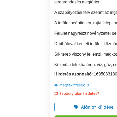
tereprendezés megtörtént.
A szabályozási terv szerint az in
A terület beépítetlen, rajta felépí
Felület nagyrészt növényzettel ben
Dróthálóval kerített terület, köz
Sík terep viszony jellemzi, megköz
Közmű a telekhatáron: víz, gáz, c
Hirdetés azonosító
: 169503318
Megtekintések:
0
Szabálytalan hirdetés?
Ajánlat küldése