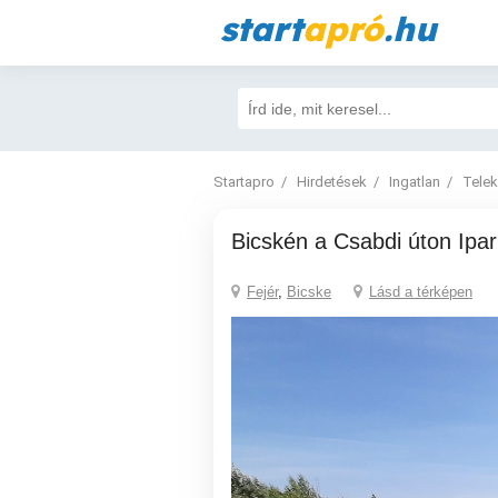
start
apró
.hu
Startapro
Hirdetések
Ingatlan
Telek
Bicskén a Csabdi úton Ipar
Fejér
,
Bicske
Lásd a térképen