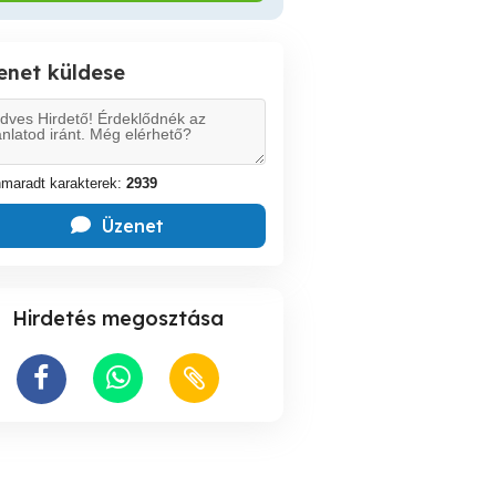
enet küldese
maradt karakterek:
2939
Üzenet
Hirdetés megosztása