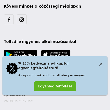
Kövess minket a közösségi médiában
Töltsd le ingyenes alkalmazásunkat
💖 25% kedvezményt kaptál
egyenlegfeltöltésre 💖
Az ajánlat csak korlátozott ideig érvényes!
© 2026 Startapró S.R.L. | Bulevardul Dacia nr 34, Oradea
Egyenleg feltöltése
410346, Romania | Tax ID: RO44483373 -
Ingyenes
Apróhirdetés
26.08.06.c0c206c