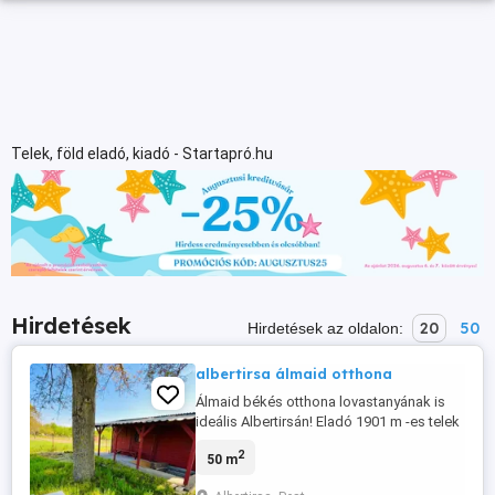
Telek, föld eladó, kiadó - Startapró.hu
Hirdetések
20
50
Hirdetések az oldalon:
albertirsa álmaid otthona
Álmaid békés otthona lovastanyának is
ideális Albertirsán! Eladó 1901 m -es telek
a Kakasi-dűlő utcában, felújított faházzal
2
50 m
(2 szoba + konyha, 50 m beton alap).
Áram, fúrt kút, 3 diófa, sok gyümölcsfa,