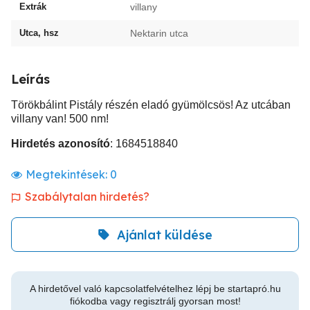
Extrák
villany
Utca, hsz
Nektarin utca
Leírás
Törökbálint Pistály részén eladó gyümölcsös! Az utcában
villany van! 500 nm!
Hirdetés azonosító
: 1684518840
Megtekintések:
0
Szabálytalan hirdetés?
Ajánlat küldése
A hirdetővel való kapcsolatfelvételhez lépj be startapró.hu
fiókodba vagy regisztrálj gyorsan most!