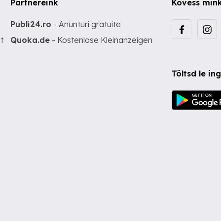
Partnereink
Kövess min
Publi24.ro
- Anunturi gratuite
t
Quoka.de
- Kostenlose Kleinanzeigen
Töltsd le i