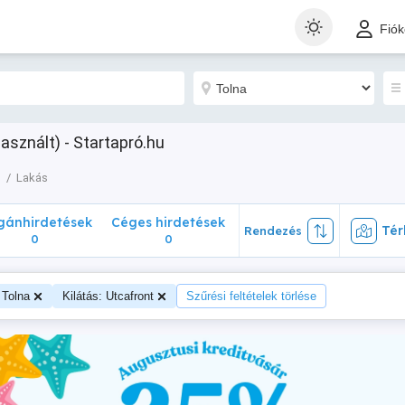
nhirdetések
Céges hirdetések
Térk
Rendezés
Fió
0
0
használt) - Startapró.hu
n
Lakás
ánhirdetések
Céges hirdetések
Tér
Rendezés
0
0
Tolna
Kilátás: Utcafront
Szűrési feltételek törlése