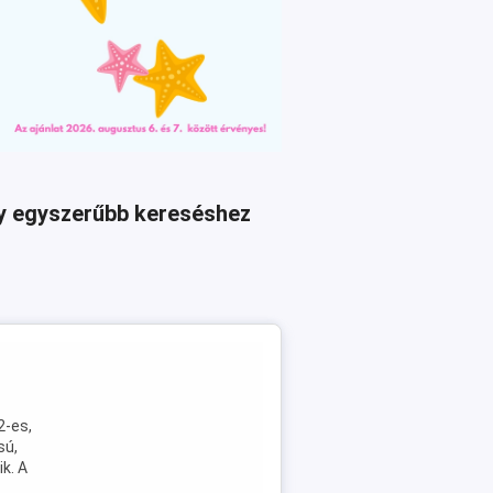
agy egyszerűbb kereséshez
2-es,
sú,
k. A