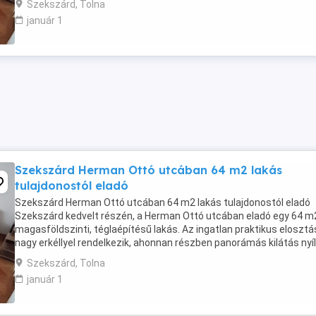
Szekszárd, Tolna
január 1
Szekszárd Herman Ottó utcában 64 m2 lakás
tulajdonostól eladó
Szekszárd Herman Ottó utcában 64 m2 lakás tulajdonostól eladó
Szekszárd kedvelt részén, a Herman Ottó utcában eladó egy 64 m
magasföldszinti, téglaépítésű lakás. Az ingatlan praktikus elosztá
nagy erkéllyel rendelkezik, ahonnan részben panorámás kilátás nyíli
lakás igény szerint felújítandó, ...
Szekszárd, Tolna
január 1