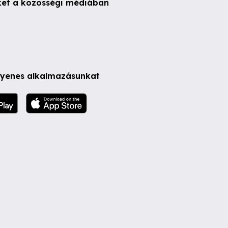
ket a közösségi médiában
ngyenes alkalmazásunkat