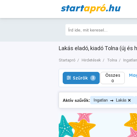
start
apró
.hu
Összes
Magá
Szűrők
3
0
Lakás eladó, kiadó Tolna (új és 
Startapró
Hirdetések
Tolna
Ingatla
Összes
Mag
Szűrők
3
0
→
Aktív szűrők:
Ingatlan
Lakás