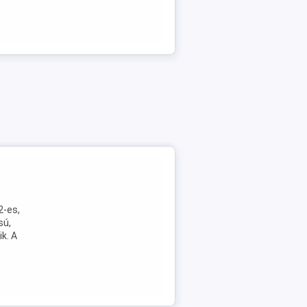
2-es,
sú,
k. A