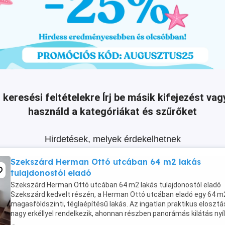
 keresési feltételekre
Írj be másik kifejezést v
használd a kategóriákat és szűrőket
Hirdetések, melyek érdekelhetnek
Szekszárd Herman Ottó utcában 64 m2 lakás
tulajdonostól eladó
Szekszárd Herman Ottó utcában 64 m2 lakás tulajdonostól eladó
Szekszárd kedvelt részén, a Herman Ottó utcában eladó egy 64 m
magasföldszinti, téglaépítésű lakás. Az ingatlan praktikus elosztá
nagy erkéllyel rendelkezik, ahonnan részben panorámás kilátás nyíli
lakás igény szerint felújítandó, ...