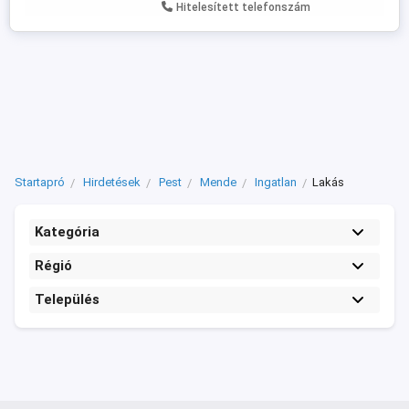
Hitelesített telefonszám
lakásonként 78 m2, ...
Startapró
Hirdetések
Pest
Mende
Ingatlan
Lakás
Kategória
Régió
Település