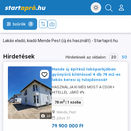
start
apró
.hu
Szűrők
3
Lakás eladó, kiadó Mende Pest (új és használt) - Startapró.hu
Hirdetések
20
50
Hirdetések az oldalon:
Mende új építésű lakóparkjában
gyönyörű kilátással 4 db 78 m2-es
lakás keresi új tulajdonosát
HASZNÁLJA KI MÉG MOST A CSOK+
HITELLEL JÁRÓ 4%
ILLETÉKKEDVEZMÉNYT, ÉS AZ OTTHON
2
78 m
| 1 szoba
START 3%-os LAKÁSHITELEKET!!!
Mendén, új építésű lakóparkban,
Mende, Pest
GYÖNYÖRŰ KILÁTÁSSAL, 4 db 4 lakásos,
10
július 31
2 szintes társasház épül, ezekből még 4
db 1. emeleti lakás eladó, 10%-kal
79 900 000 Ft
FOGLALÓZHATÓ!!! Lakóterület