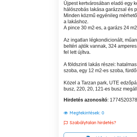
Újpest kertvárosában eladó egy ké
hálószobás lakása garázzsal és p
Minden közmű egyénileg mérhető, k
a lakáshoz.
A pince 30 m2-es, a garázs 24 m2
Az ingatlan légkondicionált, műan
beltéri ajtók vannak, 324 ampere
fel lett újítva.
A földszinti lakás részei: hatalm
szoba, egy 12 m2-es szoba, fürdő
Közel a Tarzan park, UTE edzőpály
busz, 220, 20, 121-es busz megál
Hirdetés azonosító
: 177452037
Megtekintések:
0
Szabálytalan hirdetés?