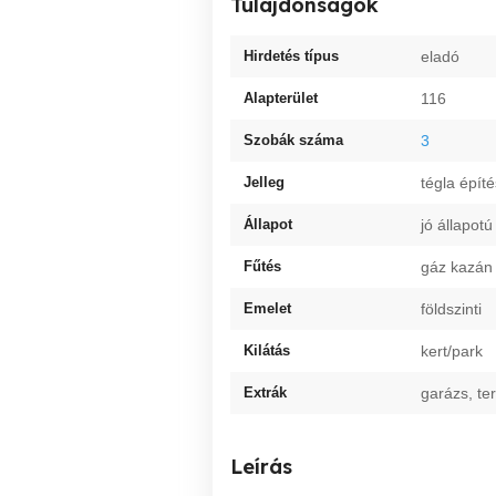
Tulajdonságok
Hirdetés típus
eladó
Alapterület
116
Szobák száma
3
Jelleg
tégla épít
Állapot
jó állapotú
Fűtés
gáz kazán
Emelet
földszinti
Kilátás
kert/park
Extrák
garázs, te
Leírás