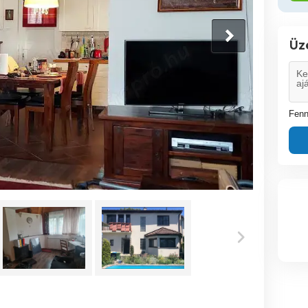
Üz
Fenn