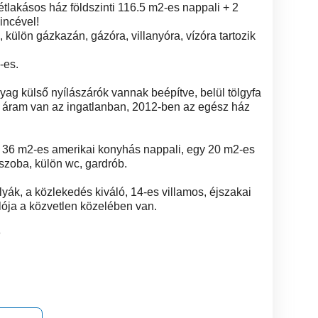
tlakásos ház földszinti 116.5 m2-es nappali + 2
incével!
ülön gázkazán, gázóra, villanyóra, vízóra tartozik
-es.
yag külső nyílászárók vannak beépítve, belül tölgyfa
s áram van az ingatlanban, 2012-ben az egész ház
as 36 m2-es amerikai konyhás nappali, egy 20 m2-es
szoba, külön wc, gardrób.
ák, a közlekedés kiváló, 14-es villamos, éjszakai
lója a közvetlen közelében van.
8