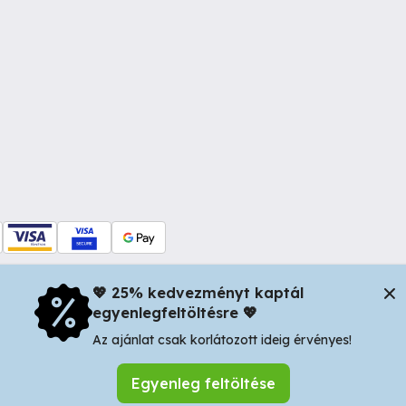
💖 25% kedvezményt kaptál
egyenlegfeltöltésre 💖
dul Dacia nr 34, Oradea 410346, Romania | Tax ID: RO44483373 -
In
Az ajánlat csak korlátozott ideig érvényes!
Egyenleg feltöltése