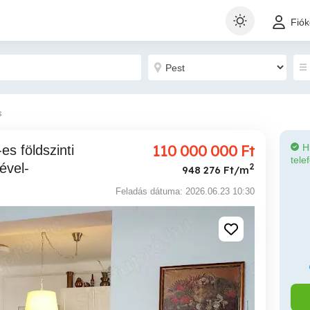
Fió
s
110 000 000
Ft
H
tele
ével-
2
948 276 Ft/m
Feladás dátuma: 2026.06.23 10:30