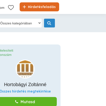
Hirdetésfeladás
kom
itelesített
fonszám
Hortobágyi Zoltánné
Összes hirdetés megtekintése
Mutasd