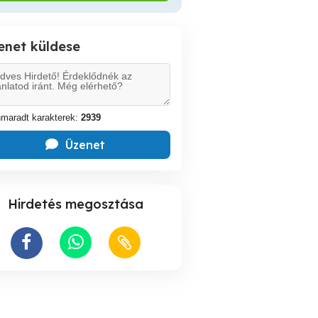
enet küldese
maradt karakterek:
2939
Üzenet
Hirdetés megosztása