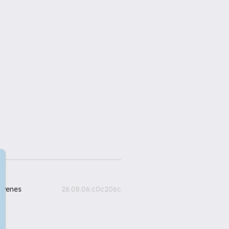
gyenes
26.08.06.c0c206c