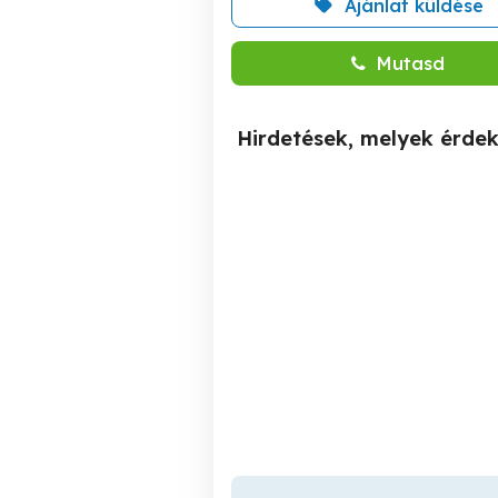
Ajánlat küldése
Mutasd
Hirdetések, melyek érde
Szekszárd Herman Ottó
2 
utcában 64 m2 lakás
tulajdonostól eladó
Szekszárd
35,500,000 Ft