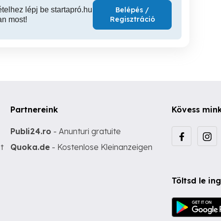
ételhez lépj be startapró.hu
Belépés /
Regisztráció
an most!
Partnereink
Kövess min
Publi24.ro
- Anunturi gratuite
t
Quoka.de
- Kostenlose Kleinanzeigen
Töltsd le i