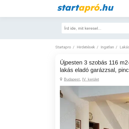
start
apró
.hu
Startapro
Hirdetések
Ingatlan
Laká
Újpesten 3 szobás 116 m2-es földszinti
lakás eladó garázzsal, pinc
Budapest
,
IV. kerület