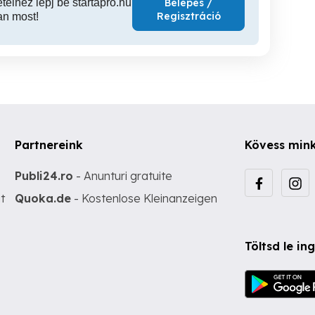
ételhez lépj be startapró.hu
Belépés /
Regisztráció
an most!
Partnereink
Kövess min
Publi24.ro
- Anunturi gratuite
t
Quoka.de
- Kostenlose Kleinanzeigen
Töltsd le i