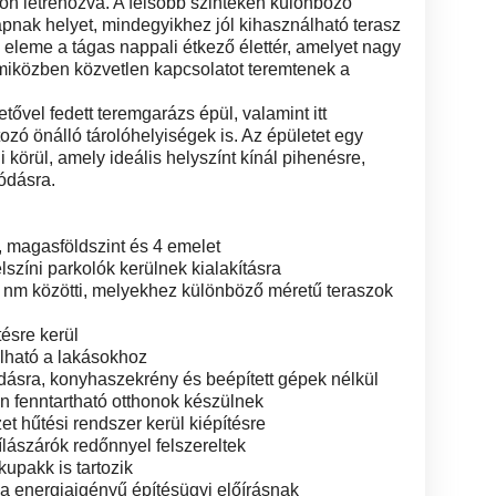
etőn létrehozva. A felsőbb szinteken különböző
pnak helyet, mindegyikhez jól kihasználható terasz
 eleme a tágas nappali étkező élettér, amelyet nagy
 miközben közvetlen kapcsolatot teremtenek a
etővel fedett teremgarázs épül, valamint itt
ozó önálló tárolóhelyiségek is. Az épületet egy
i körül, amely ideális helyszínt kínál pihenésre,
ódásra.
nt, magasföldszint és 4 emelet
elszíni parkolók kerülnek kialakításra
0 nm közötti, melyekhez különböző méretű teraszok
tésre kerül
olható a lakásokhoz
adásra, konyhaszekrény és beépített gépek nélkül
n fenntartható otthonok készülnek
t hűtési rendszer kerül kiépítésre
ílászárók redőnnyel felszereltek
upakk is tartozik
la energiaigényű építésügyi előírásnak