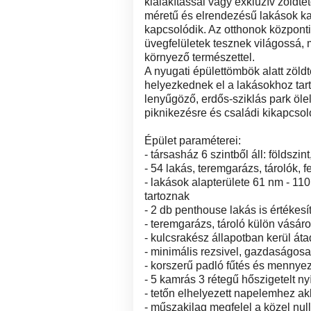
kialakítással vagy exkluzív zöldt
méretű és elrendezésű lakások ka
kapcsolódik. Az otthonok központi
üvegfelületek tesznek világossá,
környező természettel.
A nyugati épülettömbök alatt zöldt
helyezkednek el a lakásokhoz tart
lenyűgöző, erdős-sziklás park ölel
piknikezésre és családi kikapcsol
Épület paraméterei:
- társasház 6 szintből áll: földszi
- 54 lakás, teremgarázs, tárolók, f
- lakások alapterülete 61 nm - 11
tartoznak
- 2 db penthouse lakás is értékesí
- teremgarázs, tároló külön vásár
- kulcsrakész állapotban kerül át
- minimális rezsivel, gazdaságosa
- korszerű padló fűtés és mennyeze
- 5 kamrás 3 rétegű hőszigetelt ny
- tetőn elhelyezett napelemhez akk
- műszakilag megfelel a közel nul