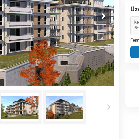
Üz
Fenn