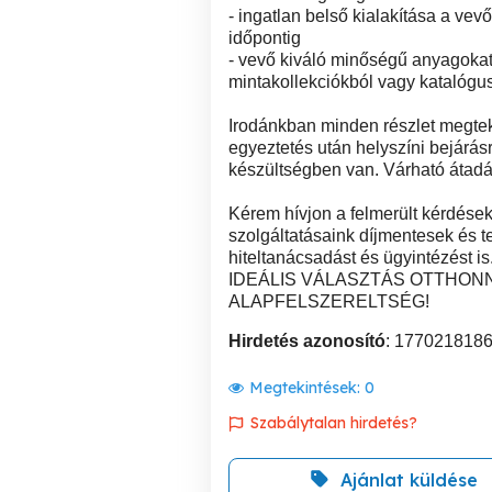
- ingatlan belső kialakítása a vev
időpontig
- vevő kiváló minőségű anyagokat 
mintakollekciókból vagy katalógu
Irodánkban minden részlet megtekin
egyeztetés után helyszíni bejárás
készültségben van. Várható átadá
Kérem hívjon a felmerült kérdések
szolgáltatásaink díjmentesek és t
hiteltanácsadást és ügyintézést is
IDEÁLIS VÁLASZTÁS OTTHON
ALAPFELSZERELTSÉG!
Hirdetés azonosító
: 177021818
Megtekintések:
0
Szabálytalan hirdetés?
Ajánlat küldése