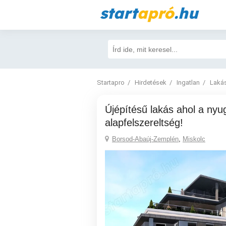
start
apró
.hu
Startapro
Hirdetések
Ingatlan
Laká
Újépítésű lakás ahol a nyugalom
alapfelszereltség!
Borsod-Abaúj-Zemplén
,
Miskolc