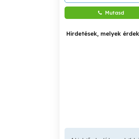
Mutasd
Hirdetések, melyek érde
Modern belvárosi
újlakások, kényelmi
extrákkal!
Miskolc
113,912,296 Ft