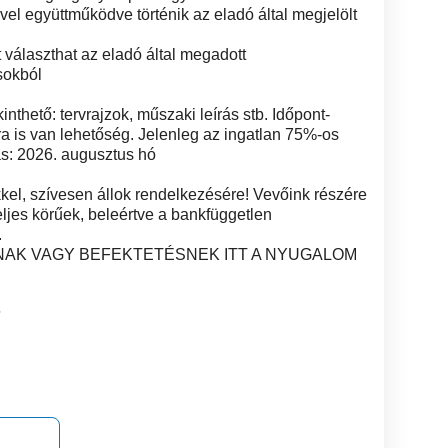
ővel együttműködve történik az eladó által megjelölt
választhat az eladó által megadott
sokból
thető: tervrajzok, műszaki leírás stb. Időpont-
ra is van lehetőség. Jelenleg az ingatlan 75%-os
s: 2026. augusztus hó
kel, szívesen állok rendelkezésére! Vevőink részére
eljes körűek, beleértve a bankfüggetlen
.
NAK VAGY BEFEKTETÉSNEK ITT A NYUGALOM
6