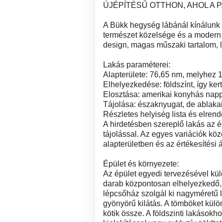
ÚJÉPÍTÉSŰ OTTHON, AHOL A
A Bükk hegység lábánál kínálunk 
természet közelsége és a modern 
design, magas műszaki tartalom, l
Lakás paraméterei:
Alapterülete: 76,65 nm, melyhez 1
Elhelyezkedése: földszínt, így ker
Elosztása: amerikai konyhás nappa
Tájolása: északnyugat, de ablakai
Részletes helyiség lista és elren
A hirdetésben szereplő lakás az é
tájolással. Az egyes variációk köz
alapterületben és az értékesítési 
Épület és környezete:
Az épület egyedi tervezésével kül
darab központosan elhelyezkedő
lépcsőház szolgál ki nagyméretű lif
gyönyörű kilátás. A tömböket külö
kötik össze. A földszinti lakásokh