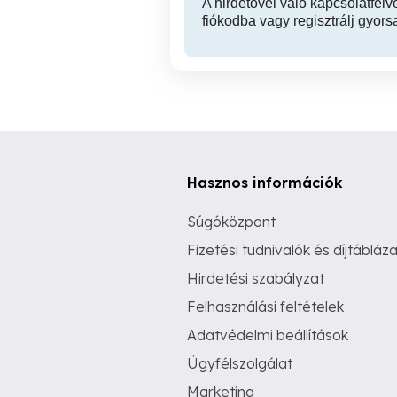
A hirdetővel való kapcsolatfelv
fiókodba vagy regisztrálj gyors
Hasznos információk
Súgóközpont
Fizetési tudnivalók és díjtábláza
Hirdetési szabályzat
Felhasználási feltételek
Adatvédelmi beállítások
Ügyfélszolgálat
Marketing