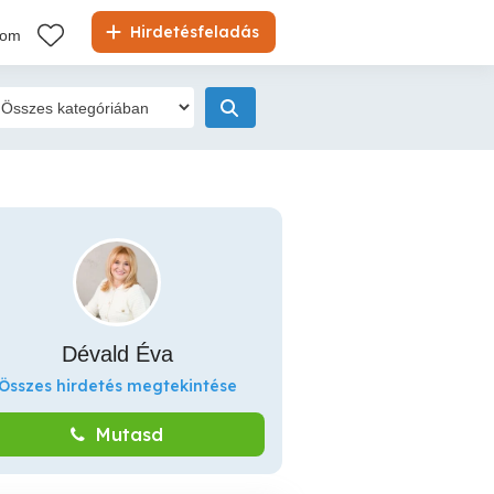
Hirdetésfeladás
kom
Dévald Éva
Összes hirdetés megtekintése
Mutasd