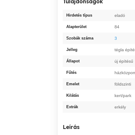
Tulajdonságok
Hirdetés típus
eladó
Alapterület
84
Szobák száma
3
Jelleg
tégla épít
Állapot
új építésű
Fűtés
házközpon
Emelet
földszinti
Kilátás
kert/park
Extrák
erkély
Leírás