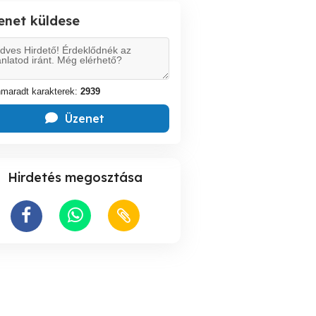
enet küldese
maradt karakterek:
2939
Üzenet
Hirdetés megosztása