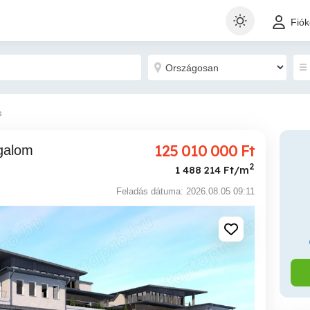
Fió
s
125 010 000
Ft
2
1 488 214 Ft/m
Feladás dátuma: 2026.08.05 09:11