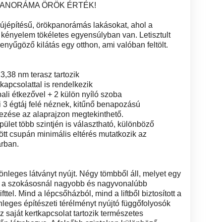
 PANORÁMA ÖRÖK ÉRTÉK!
újépítésű, örökpanorámás lakásokat, ahol a
kényelem tökéletes egyensúlyban van. Letisztult
enyűgöző kilátás egy otthon, ami valóban feltölt.
3,38 nm terasz tartozik
tkapcsolattal is rendelkezik
li étkezővel + 2 külön nyíló szoba
 3 égtáj felé néznek, kitűnő benapozású
dezése az alaprajzon megtekinthető.
pület több szintjén is választható, különböző
ött csupán minimális eltérés mutatkozik az
árban.
önleges látványt nyújt. Négy tömbből áll, melyet egy
, a szokásosnál nagyobb és nagyvonalúbb
ttel. Mind a lépcsőházból, mind a liftből biztosított a
nleges építészeti térélményt nyújtó függőfolyosók
oz saját kertkapcsolat tartozik természetes