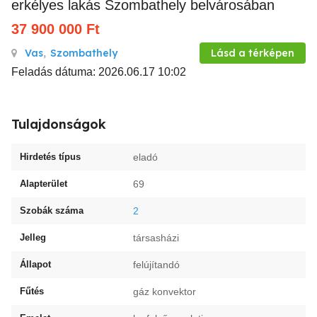
erkélyes lakás Szombathely belvárosában
37 900 000
Ft
Vas
,
Szombathely
Lásd a térképen
Feladás dátuma: 2026.06.17 10:02
Tulajdonságok
Hirdetés típus
eladó
Alapterület
69
Szobák száma
2
Jelleg
társasházi
Állapot
felújítandó
Fűtés
gáz konvektor