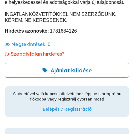
elhelyezkedéssel és adottságokkal várja új tulajdonosát.
INGATLANKÖZVETÍTŐKKEL NEM SZERZŐDÜNK,
KÉREM, NE KERESSENEK.
Hirdetés azonosító
: 1781684126
Megtekintések:
0
Szabálytalan hirdetés?
Ajánlat küldése
A hirdetővel való kapcsolatfelvételhez lépj be startapró.hu
fiókodba vagy regisztrálj gyorsan most!
Belépés / Regisztráció