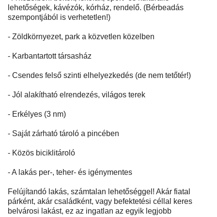
lehetőségek, kávézók, kórház, rendelő. (Bérbeadás
szempontjából is verhetetlen!)
- Zöldkörnyezet, park a közvetlen közelben
- Karbantartott társasház
- Csendes felső szinti elhelyezkedés (de nem tetőtér!)
- Jól alakítható elrendezés, világos terek
- Erkélyes (3 nm)
- Saját zárható tároló a pincében
- Közös biciklitároló
- A lakás per-, teher- és igénymentes
Felújítandó lakás, számtalan lehetőséggel! Akár fiatal
párként, akár családként, vagy befektetési céllal keres
belvárosi lakást, ez az ingatlan az egyik legjobb