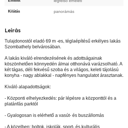
Emelet
legfelső emeleti
Kilátás
panorámás
Leírás
Tulajdonostól eladó 69 m -es, téglaépítésű erkélyes lakás
Szombathely belvárosában.
A lakás kiváló elrendezésének és adottságainak
köszönhetően könnyedén álmai otthonává varázsolható. A
két tágas, déli fekvésű szoba és a világos, keleti tájolású
konyha - nagy ablakkal - napfényes hangulatot árasztanak.
Kiváló alapadottságok:
- Központi elhelyezkedés: pár lépésre a központtól és a
platánfás parktól
- Gyalogosan is elérhető a vasút- és buszállomás
- A közelben: boltok, iskolák, sport- és kulturális