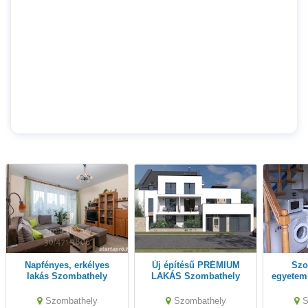
Napfényes, erkélyes
Új építésű PRÉMIUM
Szombathelyen
lakás Szombathely
LAKÁS Szombathely
egyetemi
belvárosában eladó!
belvárosában!
Szombathely
Szombathely
S