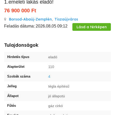
1.emeleti lakás eladó!
76 900 000
Ft
Borsod-Abaúj-Zemplén
,
Tiszaújváros
Feladás dátuma: 2026.08.05 09:12
Lásd a térképen
Tulajdonságok
Hirdetés típus
eladó
Alapterület
110
Szobák száma
4
Jelleg
tégla építésű
Állapot
jó állapotú
Fűtés
gáz cirkó