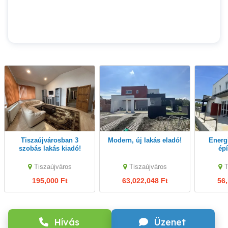
Tiszaújvárosban 3
Modern, új lakás eladó!
Energiatakarékos új
szobás lakás kiadó!
épí
Tiszaújváros
Tiszaújváros
T
195,000 Ft
63,022,048 Ft
56,
Hívás
Üzenet