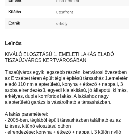
Emelet
első emeleti
Kilátás
utcafront
Extrák
erkély
Leírás
KIVÁLÓ ELOSZTÁSÚ 1. EMELETI LAKÁS ELADÓ
TISZAÚJVÁROS KERTVÁROSÁBAN!
Tiszaújváros egyik legszebb részén, kertvárosi övezetben
az Erzsébet téren épült tégla építésű társasház 1.emeletén
eladó 110 nm alapterületű, konyha + étkező + nappali, 3
szoba elrendezésű, egyedi kialakítású, jó állapotú, klímás,
erkélyes, dupla komfortos lakás. A lakáshoz nagy
alapterületű garázs is vásárolható a társasházban.
A lakás paraméterei:
- 2005-ben, téglából épült társasházban található ez az
ízléses, kitűnő elosztású otthon
- elrendezése: konyha + étkező + nappali, 3 külön nyíló