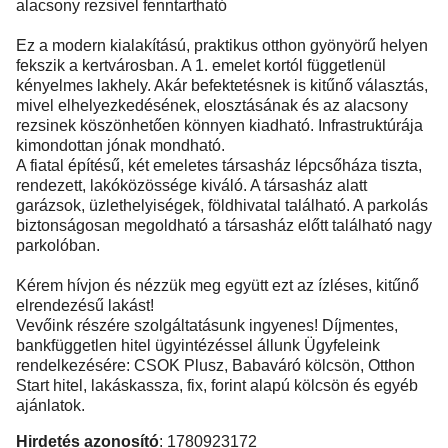
alacsony rezsivel fenntartható
Ez a modern kialakítású, praktikus otthon gyönyörű helyen
fekszik a kertvárosban. A 1. emelet kortól függetlenül
kényelmes lakhely. Akár befektetésnek is kitűnő választás,
mivel elhelyezkedésének, elosztásának és az alacsony
rezsinek köszönhetően könnyen kiadható. Infrastruktúrája
kimondottan jónak mondható.
A fiatal építésű, két emeletes társasház lépcsőháza tiszta,
rendezett, lakóközössége kiváló. A társasház alatt
garázsok, üzlethelyiségek, földhivatal található. A parkolás
biztonságosan megoldható a társasház előtt található nagy
parkolóban.
Kérem hívjon és nézzük meg együtt ezt az ízléses, kitűnő
elrendezésű lakást!
Vevőink részére szolgáltatásunk ingyenes! Díjmentes,
bankfüggetlen hitel ügyintézéssel állunk Ügyfeleink
rendelkezésére: CSOK Plusz, Babaváró kölcsön, Otthon
Start hitel, lakáskassza, fix, forint alapú kölcsön és egyéb
ajánlatok.
Hirdetés azonosító
: 1780923172