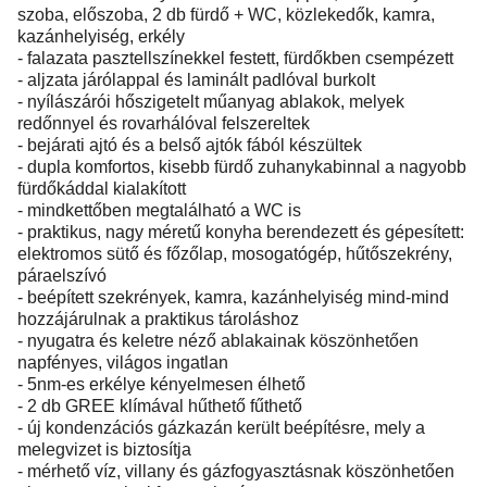
szoba, előszoba, 2 db fürdő + WC, közlekedők, kamra,
kazánhelyiség, erkély
- falazata pasztellszínekkel festett, fürdőkben csempézett
- aljzata járólappal és laminált padlóval burkolt
- nyílászárói hőszigetelt műanyag ablakok, melyek
redőnnyel és rovarhálóval felszereltek
- bejárati ajtó és a belső ajtók fából készültek
- dupla komfortos, kisebb fürdő zuhanykabinnal a nagyobb
fürdőkáddal kialakított
- mindkettőben megtalálható a WC is
- praktikus, nagy méretű konyha berendezett és gépesített:
elektromos sütő és főzőlap, mosogatógép, hűtőszekrény,
páraelszívó
- beépített szekrények, kamra, kazánhelyiség mind-mind
hozzájárulnak a praktikus tároláshoz
- nyugatra és keletre néző ablakainak köszönhetően
napfényes, világos ingatlan
- 5nm-es erkélye kényelmesen élhető
- 2 db GREE klímával hűthető fűthető
- új kondenzációs gázkazán került beépítésre, mely a
melegvizet is biztosítja
- mérhető víz, villany és gázfogyasztásnak köszönhetően