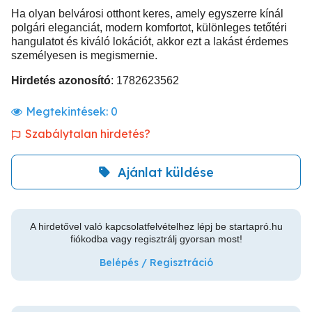
Ha olyan belvárosi otthont keres, amely egyszerre kínál
polgári eleganciát, modern komfortot, különleges tetőtéri
hangulatot és kiváló lokációt, akkor ezt a lakást érdemes
személyesen is megismernie.
Hirdetés azonosító
: 1782623562
Megtekintések:
0
Szabálytalan hirdetés?
Ajánlat küldése
A hirdetővel való kapcsolatfelvételhez lépj be startapró.hu
fiókodba vagy regisztrálj gyorsan most!
Belépés / Regisztráció