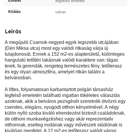
Emelet
legfelső emeleti
Kilátás
udvar
Leírás
A megújuló Csarnok-negyed egyik legszebb utcájában
(Déri Miksa utca) most egy valódi ritkaság várja új
tulajdonosát. Ennek a 152 m2-es alapterületű, különleges
hangulatú tetőtéri lakásnak valódi karaktere van: tágas
terek, fa gerendák, rengeteg természetes fény, tetőterasz
és egy olyan atmoszféra, amelyet ritkán találni a
belvárosban.
A liftes, folyamatosan karbantartott polgári társasház
legfelső emeletén található ingatlan tökéletes választás
azoknak, akik a belváros pezsgését szeretnék ötvözni egy
csendes, elegáns, nyugodt otthon kényelmével. A négy
külön nyíló szoba kiváló elrendezést biztosít családoknak,
de otthoni munkavégzéshez vagy akár reprezentatív
otthonnak, esetleg irodának vagy művészeti stúdiónak is
kiválóan megfelel. A 12 m2-es tetőterasz valódi városi