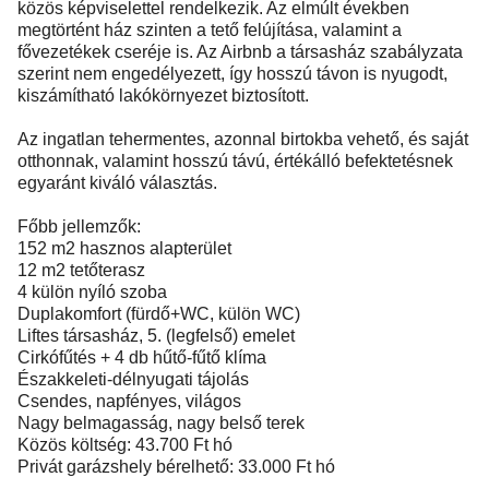
közös képviselettel rendelkezik. Az elmúlt években
megtörtént ház szinten a tető felújítása, valamint a
fővezetékek cseréje is. Az Airbnb a társasház szabályzata
szerint nem engedélyezett, így hosszú távon is nyugodt,
kiszámítható lakókörnyezet biztosított.
Az ingatlan tehermentes, azonnal birtokba vehető, és saját
otthonnak, valamint hosszú távú, értékálló befektetésnek
egyaránt kiváló választás.
Főbb jellemzők:
152 m2 hasznos alapterület
12 m2 tetőterasz
4 külön nyíló szoba
Duplakomfort (fürdő+WC, külön WC)
Liftes társasház, 5. (legfelső) emelet
Cirkófűtés + 4 db hűtő-fűtő klíma
Északkeleti-délnyugati tájolás
Csendes, napfényes, világos
Nagy belmagasság, nagy belső terek
Közös költség: 43.700 Ft hó
Privát garázshely bérelhető: 33.000 Ft hó