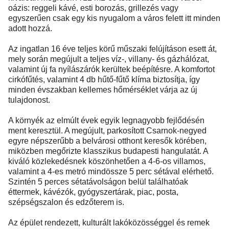
oázis: reggeli kávé, esti borozás, grillezés vagy
egyszerűen csak egy kis nyugalom a város felett itt minden
adott hozzá.
Az ingatlan 16 éve teljes körű műszaki felújításon esett át,
mely során megújult a teljes víz-, villany- és gázhálózat,
valamint új fa nyílászárók kerültek beépítésre. A komfortot
cirkófűtés, valamint 4 db hűtő-fűtő klíma biztosítja, így
minden évszakban kellemes hőmérséklet várja az új
tulajdonost.
A környék az elmúlt évek egyik legnagyobb fejlődésén
ment keresztül. A megújult, parkosított Csarnok-negyed
egyre népszerűbb a belvárosi otthont keresők körében,
miközben megőrizte klasszikus budapesti hangulatát. A
kiváló közlekedésnek köszönhetően a 4-6-os villamos,
valamint a 4-es metró mindössze 5 perc sétával elérhető.
Szintén 5 perces sétatávolságon belül találhatóak
éttermek, kávézók, gyógyszertárak, piac, posta,
szépségszalon és edzőterem is.
Az épület rendezett, kulturált lakóközösséggel és remek