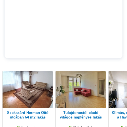
Szekszárd Herman Ottó
tulajdonostól eladó
Klímás, erkélyes kislakás
utcában 64 m2 lakás
világos napfényes lakás
a Hav
tulajdonostól eladó
Mátyásföldön zöld
övezetben