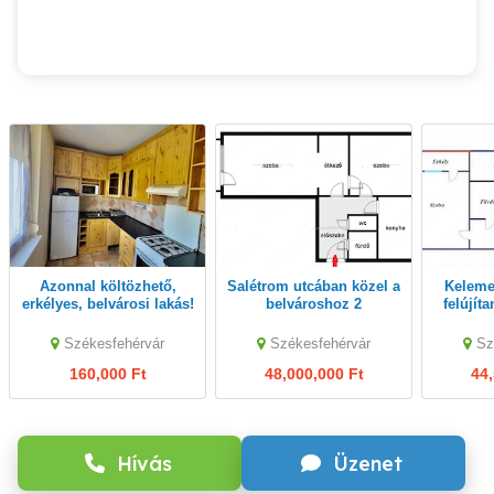
Azonnal költözhető,
Salétrom utcában közel a
Kelemen Béla utcában
erkélyes, belvárosi lakás!
belvároshoz 2
felújít
szoba+hall
m2-es 2 
laká
Székesfehérvár
Székesfehérvár
Sz
a
160,000 Ft
48,000,000 Ft
44,
Hívás
Üzenet