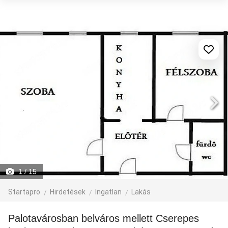
1
/ 15
Startapro
Hirdetések
Ingatlan
Lakás
Palotavárosban belváros mellett Cserepes