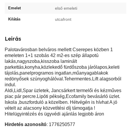
Emelet
első emeleti
Kilátás
utcafront
Leírás
Palotavárosban belváros mellett Cserepes közben 1
emeleten 1+1 szobás 42 m2-es szép állapotú
lakás,nagyszoba,kisszoba laminált
parkettás,konyha,közlekedő fürdőszoba járólapos,keleti
tájolás,panelprogramos ingatlan,műanyagablakok
redönyősek szúnyoghálóval.Tehermentes.Lift alagsorból
indul.
Aldi,Lidl,Spar üzletek, Jancsárkert termelői és kézműves
piac pár percre.Lipóti pékség,Ecofamily bevásárló üzlet.
Iskola ,buszforduló a közelben. Hétvégén is hívhat A jó
vételt az alacsony közvetítési díj támogatja !
Hitelügyintézés és ügyvédi ajánlás legjobb áron
Hirdetés azonosító
: 1776250577