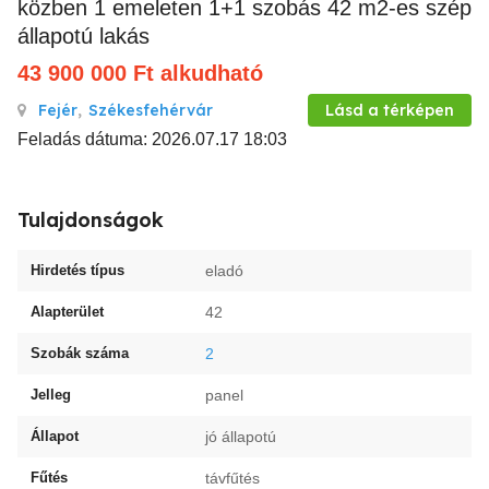
közben 1 emeleten 1+1 szobás 42 m2-es szép
állapotú lakás
43 900 000
Ft
alkudható
Fejér
,
Székesfehérvár
Lásd a térképen
Feladás dátuma: 2026.07.17 18:03
Tulajdonságok
Hirdetés típus
eladó
Alapterület
42
Szobák száma
2
Jelleg
panel
Állapot
jó állapotú
Fűtés
távfűtés