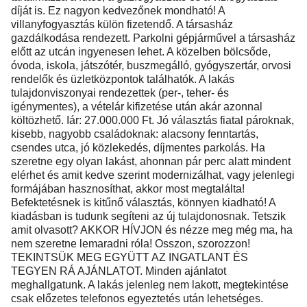
díját is. Ez nagyon kedvezőnek mondható! A
villanyfogyasztás külön fizetendő. A társasház
gazdálkodása rendezett. Parkolni gépjárművel a társasház
előtt az utcán ingyenesen lehet. A közelben bölcsőde,
óvoda, iskola, játszótér, buszmegálló, gyógyszertár, orvosi
rendelők és üzletközpontok találhatók. A lakás
tulajdonviszonyai rendezettek (per-, teher- és
igénymentes), a vételár kifizetése után akár azonnal
költözhető. Iár: 27.000.000 Ft. Jó választás fiatal pároknak,
kisebb, nagyobb családoknak: alacsony fenntartás,
csendes utca, jó közlekedés, díjmentes parkolás. Ha
szeretne egy olyan lakást, ahonnan pár perc alatt mindent
elérhet és amit kedve szerint modernizálhat, vagy jelenlegi
formájában hasznosíthat, akkor most megtalálta!
Befektetésnek is kitűnő választás, könnyen kiadható! A
kiadásban is tudunk segíteni az új tulajdonosnak. Tetszik
amit olvasott? AKKOR HÍVJON és nézze meg még ma, ha
nem szeretne lemaradni róla! Osszon, szorozzon!
TEKINTSÜK MEG EGYÜTT AZ INGATLANT ÉS
TEGYEN RÁ AJÁNLATOT. Minden ajánlatot
meghallgatunk. A lakás jelenleg nem lakott, megtekintése
csak előzetes telefonos egyeztetés után lehetséges.