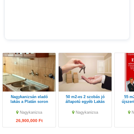
Nagykanizsán eladó
50 m2-es 2 szobás jó
55 m2-es 2 szobás
lakás a Platán soron
állapotú egyéb Lakás
újszer
keresek: - Nagykanizsa
Laká
Na
Nagykanizsa
Nagykanizsa
N
26,900,000 Ft