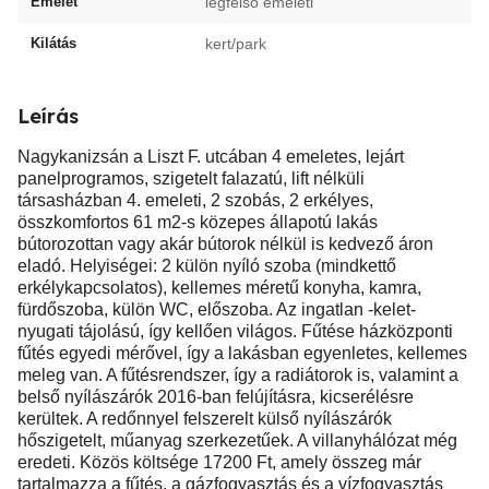
Emelet
legfelső emeleti
Kilátás
kert/park
Leírás
Nagykanizsán a Liszt F. utcában 4 emeletes, lejárt
panelprogramos, szigetelt falazatú, lift nélküli
társasházban 4. emeleti, 2 szobás, 2 erkélyes,
összkomfortos 61 m2-s közepes állapotú lakás
bútorozottan vagy akár bútorok nélkül is kedvező áron
eladó. Helyiségei: 2 külön nyíló szoba (mindkettő
erkélykapcsolatos), kellemes méretű konyha, kamra,
fürdőszoba, külön WC, előszoba. Az ingatlan -kelet-
nyugati tájolású, így kellően világos. Fűtése házközponti
fűtés egyedi mérővel, így a lakásban egyenletes, kellemes
meleg van. A fűtésrendszer, így a radiátorok is, valamint a
belső nyílászárók 2016-ban felújításra, kicserélésre
kerültek. A redőnnyel felszerelt külső nyílászárók
hőszigetelt, műanyag szerkezetűek. A villanyhálózat még
eredeti. Közös költsége 17200 Ft, amely összeg már
tartalmazza a fűtés, a gázfogyasztás és a vízfogyasztás