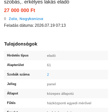
szobás,. erkélyes lakás eladó
27 000 000
Ft
Zala
,
Nagykanizsa
Feladás dátuma: 2026.07.19 07:13
Tulajdonságok
Hirdetés típus
eladó
Alapterület
61
Szobák száma
2
Jelleg
panel
Állapot
közepes állapotú
Fűtés
házközponti egyedi mérővel