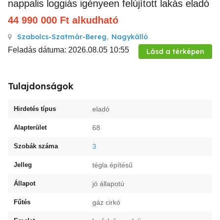
nappalis loggiás igényeen felújított lakás eladó
44 990 000
Ft
alkudható
Szabolcs-Szatmár-Bereg
,
Nagykálló
Feladás dátuma: 2026.08.05 10:55
Lásd a térképen
Tulajdonságok
Hirdetés típus
eladó
Alapterület
68
Szobák száma
3
Jelleg
tégla építésű
Állapot
jó állapotú
Fűtés
gáz cirkó