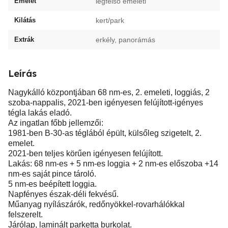
Emelet
legfelső emeleti
Kilátás
kert/park
Extrák
erkély, panorámás
Leírás
Nagykálló központjában 68 nm-es, 2. emeleti, loggiás, 2
szoba-nappalis, 2021-ben igényesen felújított-igényes
tégla lakás eladó.
Az ingatlan főbb jellemzői:
1981-ben B-30-as téglából épült, külsőleg szigetelt, 2.
emelet.
2021-ben teljes körűen igényesen felújított.
Lakás: 68 nm-es + 5 nm-es loggia + 2 nm-es előszoba +14
nm-es saját pince tároló.
5 nm-es beépített loggia.
Napfényes észak-déli fekvésű.
Műanyag nyílászárók, redőnyökkel-rovarhálókkal
felszerelt.
Járólap, laminált parketta burkolat.