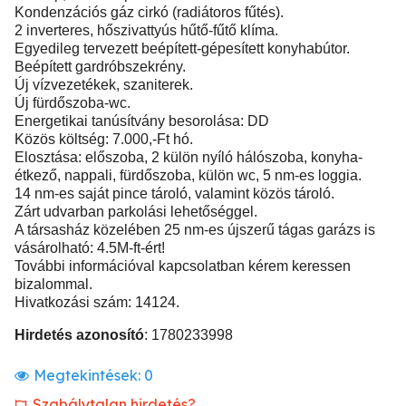
Kondenzációs gáz cirkó (radiátoros fűtés).
2 inverteres, hőszivattyús hűtő-fűtő klíma.
Egyedileg tervezett beépített-gépesített konyhabútor.
Beépített gardróbszekrény.
Új vízvezetékek, szaniterek.
Új fürdőszoba-wc.
Energetikai tanúsítvány besorolása: DD
Közös költség: 7.000,-Ft hó.
Elosztása: előszoba, 2 külön nyíló hálószoba, konyha-
étkező, nappali, fürdőszoba, külön wc, 5 nm-es loggia.
14 nm-es saját pince tároló, valamint közös tároló.
Zárt udvarban parkolási lehetőséggel.
A társasház közelében 25 nm-es újszerű tágas garázs is
vásárolható: 4.5M-ft-ért!
További információval kapcsolatban kérem keressen
bizalommal.
Hivatkozási szám: 14124.
Hirdetés azonosító
: 1780233998
Megtekintések:
0
Szabálytalan hirdetés?