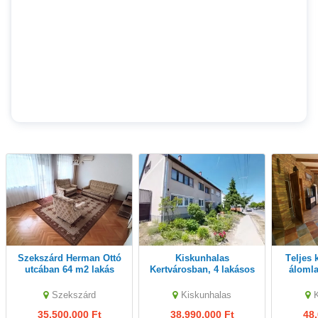
Szekszárd Herman Ottó
Kiskunhalas
Teljes körűen felújított
utcában 64 m2 lakás
Kertvárosban, 4 lakásos
álomla
tulajdonostól eladó
társasházban 2 szintes, 4
együt
szobás lakás eladó!
Szekszárd
Kiskunhalas
35,500,000 Ft
38,990,000 Ft
48,