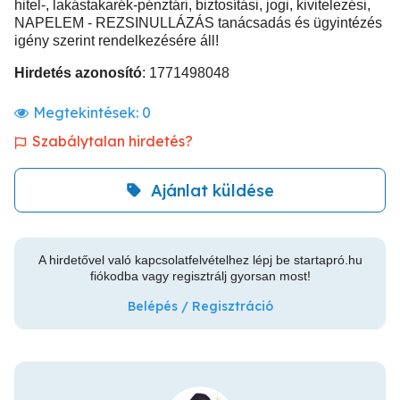
hitel-, lakástakarék-pénztári, biztosítási, jogi, kivitelezési,
NAPELEM - REZSINULLÁZÁS tanácsadás és ügyintézés
igény szerint rendelkezésére áll!
Hirdetés azonosító
: 1771498048
Megtekintések:
0
Szabálytalan hirdetés?
Ajánlat küldése
A hirdetővel való kapcsolatfelvételhez lépj be startapró.hu
fiókodba vagy regisztrálj gyorsan most!
Belépés / Regisztráció