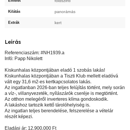
Emelet
földszinti
Kilátás
panorámás
Extrák
kert
Leírás
Referenciaszám: #NH1939.a
Infó: Papp Nikolett
Kiskunhalas központjában eladó 1 szobás lakás!
Kiskunhalas központjában a Tiszti Klub mellett eladóvá
vált egy 31,6 m2-es kertkapcsolatos lakás.
Az ingatlanban 2026-ban teljes felújítás történt, mely során
a víz-, villanyvezeték, nyílászárók cseréje is megtörtént.
Az otthon melegéről inverteres klíma gondoskodik.
A lakáshoz tartozik kettő tárolóhelyiség is.
Az ingatlan teljes berendelése, felszerelése a vételár
részét képezi.
Eladási ár: 12.900.000 Ft