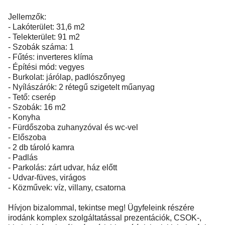
Jellemzők:
- Lakóterület: 31,6 m2
- Telekterület: 91 m2
- Szobák száma: 1
- Fűtés: inverteres klíma
- Építési mód: vegyes
- Burkolat: járólap, padlószőnyeg
- Nyílászárók: 2 rétegű szigetelt műanyag
- Tető: cserép
- Szobák: 16 m2
- Konyha
- Fürdőszoba zuhanyzóval és wc-vel
- Előszoba
- 2 db tároló kamra
- Padlás
- Parkolás: zárt udvar, ház előtt
- Udvar-füves, virágos
- Közművek: víz, villany, csatorna
Hívjon bizalommal, tekintse meg! Ügyfeleink részére
irodánk komplex szolgáltatással prezentációk, CSOK-,