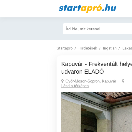
start
apró
.hu
Startapro
Hirdetések
Ingatlan
Laká
Kapuvár - Frekventált helyen lakás közös
udvaron ELADÓ
Győr-Moson-Sopron
,
Kapuvár
Lásd a térképen