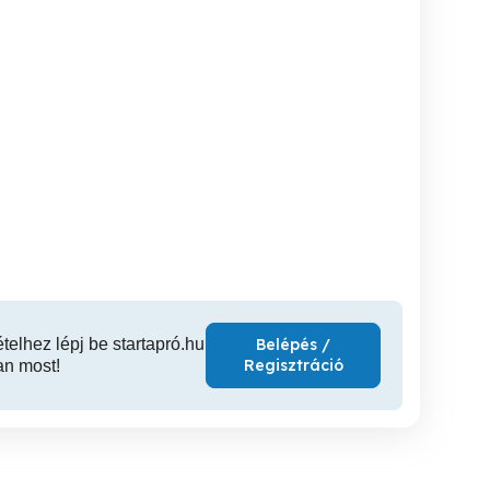
 kis
Kapuvár - magasföldszinti
Kapuvár - földszinti, 2
kás 1 személynek kiadó
erkélyes lakás ELADÓ
lakrésze
Kapuvár
Kapuvár
85,000 Ft
39,900,000 Ft
17,9
ételhez lépj be startapró.hu
Belépés /
Regisztráció
an most!