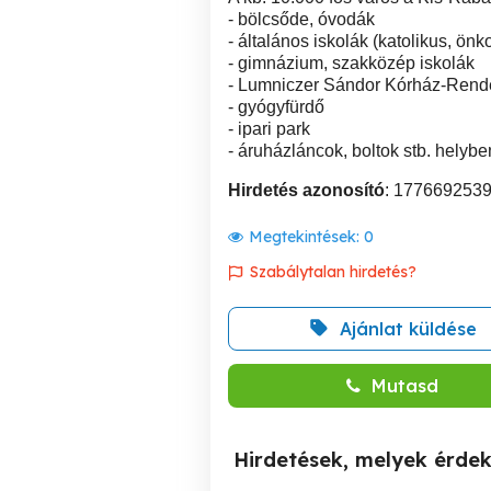
- bölcsőde, óvodák
- általános iskolák (katolikus, ön
- gimnázium, szakközép iskolák
- Lumniczer Sándor Kórház-Rende
- gyógyfürdő
- ipari park
- áruházláncok, boltok stb. helyb
Hirdetés azonosító
: 177669253
Megtekintések:
0
Szabálytalan hirdetés?
Ajánlat küldése
Mutasd
Hirdetések, melyek érde