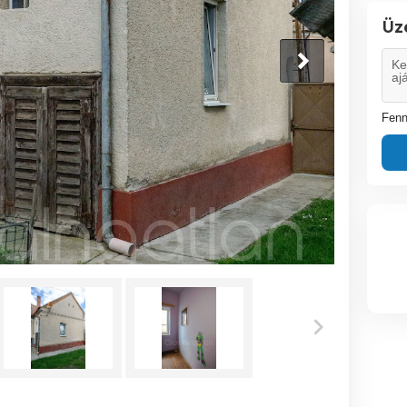
Üz
Fenn