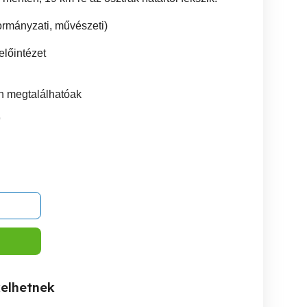
kormányzati, művészeti)
lőintézet
en megtalálhatóak
9
kelhetnek