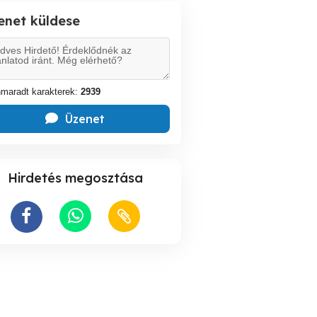
enet küldese
maradt karakterek:
2939
Üzenet
Hirdetés megosztása