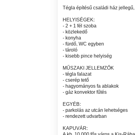
Tégla építésű családi ház jellegű,
HELYISÉGEK:
- 2 + 1 fél szoba
- közlekedő
- konyha
- fürdő, WC egyben
- tároló
- kisebb pince helyiség
MŰSZAKI JELLEMZŐK
- tégla falazat
- cserép tető
- hagyományos fa ablakok
- gáz konvektor fűtés
EGYÉB:
- parkolás az utcán lehetséges
- rendezett udvarban
KAPUVÁR:
A kb. 10.000 fős város a Kis-Rába 