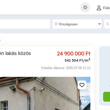
Fió
s
24 900 000
Ft
2
541 304 Ft/m
Feladás dátuma: 2026.07.06 11:12