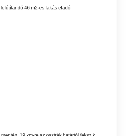
 felújítandó 46 m2-es lakás eladó.
mentén, 19 km-re az osztrák határtól fekszik.