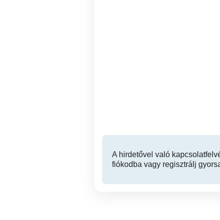
Kapuvár központ - kis
Kapuvár központ -
lakás 1 személynek kiadó
la
Kapuvár
85,000 Ft
A hirdetővel való kapcsolatfelv
fiókodba vagy regisztrálj gyors