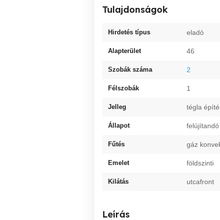
Tulajdonságok
Hirdetés típus
eladó
Alapterület
46
Szobák száma
2
Félszobák
1
Jelleg
tégla épít
Állapot
felújítandó
Fűtés
gáz konve
Emelet
földszinti
Kilátás
utcafront
Leírás