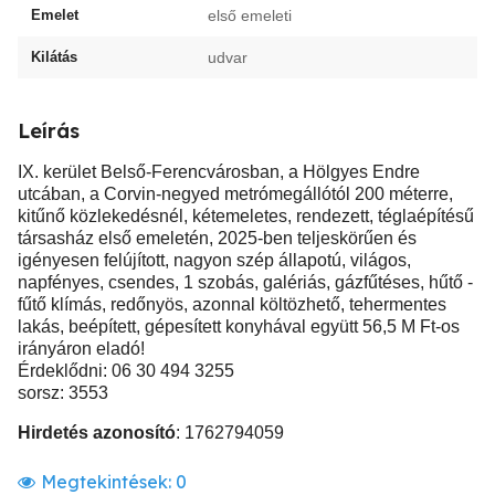
Emelet
első emeleti
Kilátás
udvar
Leírás
IX. kerület Belső-Ferencvárosban, a Hölgyes Endre
utcában, a Corvin-negyed metrómegállótól 200 méterre,
kitűnő közlekedésnél, kétemeletes, rendezett, téglaépítésű
társasház első emeletén, 2025-ben teljeskörűen és
igényesen felújított, nagyon szép állapotú, világos,
napfényes, csendes, 1 szobás, galériás, gázfűtéses, hűtő -
fűtő klímás, redőnyös, azonnal költözhető, tehermentes
lakás, beépített, gépesített konyhával együtt 56,5 M Ft-os
irányáron eladó!
Érdeklődni: 06 30 494 3255
sorsz: 3553
Hirdetés azonosító
: 1762794059
Megtekintések:
0