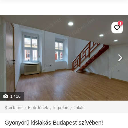
1
1
/ 10
Startapro
Hirdetések
Ingatlan
Lakás
Gyönyörű kislakás Budapest szívében!