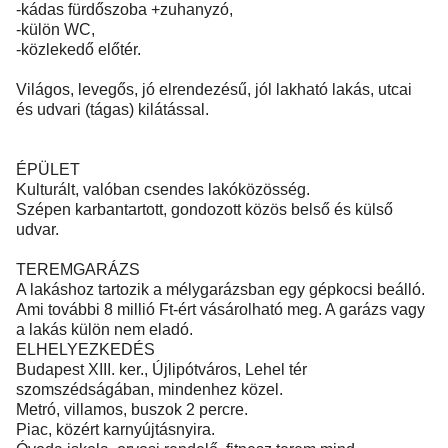
-kádas fürdőszoba +zuhanyzó,
-külön WC,
-közlekedő előtér.
Világos, levegős, jó elrendezésű, jól lakható lakás, utcai
és udvari (tágas) kilátással.
ÉPÜLET
Kulturált, valóban csendes lakóközösség.
Szépen karbantartott, gondozott közös belső és külső
udvar.
TEREMGARÁZS
A lakáshoz tartozik a mélygarázsban egy gépkocsi beálló.
Ami további 8 millió Ft-ért vásárolható meg. A garázs vagy
a lakás külön nem eladó.
ELHELYEZKEDÉS
Budapest XIII. ker., Újlipótváros, Lehel tér
szomszédságában, mindenhez közel.
Metró, villamos, buszok 2 percre.
Piac, közért karnyújtásnyira.