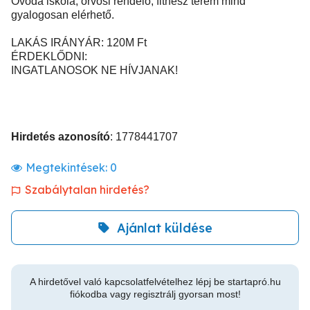
Óvoda iskola, orvosi rendelő, fitnesz terem mind
gyalogosan elérhető.
LAKÁS IRÁNYÁR: 120M Ft
ÉRDEKLŐDNI:
INGATLANOSOK NE HÍVJANAK!
Hirdetés azonosító
: 1778441707
Megtekintések:
0
Szabálytalan hirdetés?
Ajánlat küldése
A hirdetővel való kapcsolatfelvételhez lépj be startapró.hu
fiókodba vagy regisztrálj gyorsan most!