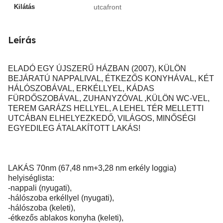
Kilátás
utcafront
Leírás
ELADÓ EGY ÚJSZERŰ HÁZBAN (2007), KÜLÖN
BEJÁRATÚ NAPPALIVAL, ÉTKEZŐS KONYHÁVAL, KÉT
HÁLÓSZOBÁVAL, ERKÉLLYEL, KÁDAS
FÜRDŐSZOBÁVAL, ZUHANYZÓVAL ,KÜLÖN WC-VEL,
TEREM GARÁZS HELLYEL, A LEHEL TÉR MELLETTI
UTCÁBAN ELHELYEZKEDŐ, VILÁGOS, MINŐSÉGI
EGYEDILEG ÁTALAKÍTOTT LAKÁS!
LAKÁS 70nm (67,48 nm+3,28 nm erkély loggia)
helyiséglista:
-nappali (nyugati),
-hálószoba erkéllyel (nyugati),
-hálószoba (keleti),
-étkezős ablakos konyha (keleti),