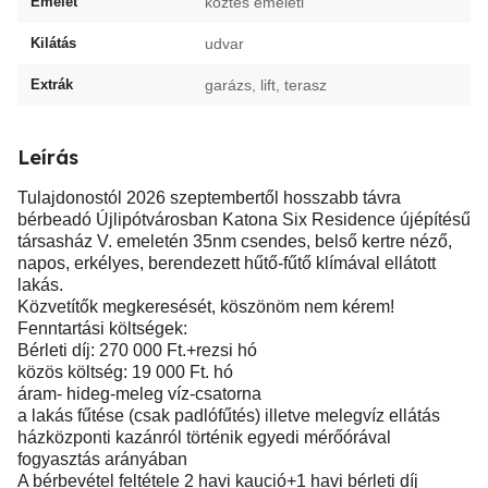
Emelet
köztes emeleti
Kilátás
udvar
Extrák
garázs, lift, terasz
Leírás
Tulajdonostól 2026 szeptembertől hosszabb távra
bérbeadó Újlipótvárosban Katona Six Residence újépítésű
társasház V. emeletén 35nm csendes, belső kertre néző,
napos, erkélyes, berendezett hűtő-fűtő klímával ellátott
lakás.
Közvetítők megkeresését, köszönöm nem kérem!
Fenntartási költségek:
Bérleti díj: 270 000 Ft.+rezsi hó
közös költség: 19 000 Ft. hó
áram- hideg-meleg víz-csatorna
a lakás fűtése (csak padlófűtés) illetve melegvíz ellátás
házközponti kazánról történik egyedi mérőórával
fogyasztás arányában
A bérbevétel feltétele 2 havi kaució+1 havi bérleti díj