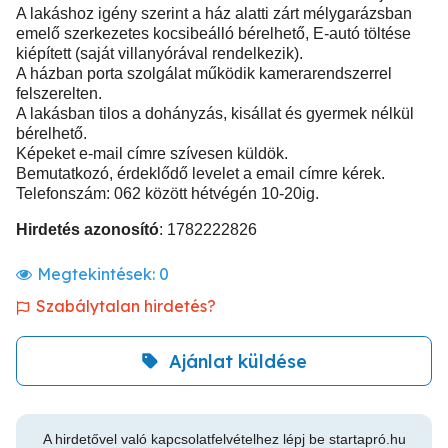
A lakáshoz igény szerint a ház alatti zárt mélygarázsban
emelő szerkezetes kocsibeálló bérelhető, E-autó töltése
kiépített (saját villanyórával rendelkezik).
A házban porta szolgálat működik kamerarendszerrel
felszerelten.
A lakásban tilos a dohányzás, kisállat és gyermek nélkül
bérelhető.
Képeket e-mail címre szívesen küldök.
Bemutatkozó, érdeklődő levelet a email címre kérek.
Telefonszám: 062 között hétvégén 10-20ig.
Hirdetés azonosító
: 1782222826
Megtekintések:
0
Szabálytalan hirdetés?
Ajánlat küldése
A hirdetővel való kapcsolatfelvételhez lépj be startapró.hu