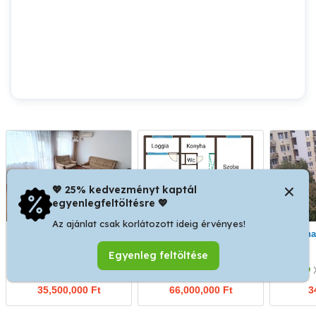
💖 25% kedvezményt kaptál
egyenlegfeltöltésre 💖
Az ajánlat csak korlátozott ideig érvényes!
Szekszárd Herman Ottó
Eladó lakás Óbudán
Irodának kiadó a Lehel
utcában 64 m2 lakás
Egyenleg feltöltése
tulajdonostól eladó
Szekszárd
III. kerület
35,500,000 Ft
66,000,000 Ft
3