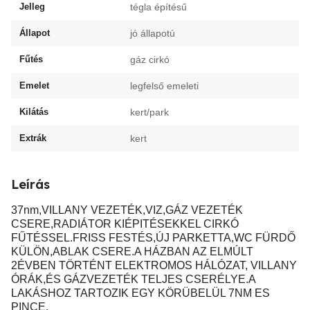
Jelleg
tégla építésű
Állapot
jó állapotú
Fűtés
gáz cirkó
Emelet
legfelső emeleti
Kilátás
kert/park
Extrák
kert
Leírás
37nm,VILLANY VEZETÉK,VIZ,GÁZ VEZETÉK
CSERE,RADIÁTOR KIÉPITÉSEKKEL CIRKÓ
FŰTÉSSEL.FRISS FESTÉS,ÚJ PARKETTA,WC FÜRDŐ
KÜLÖN,ABLAK CSERE.A HÁZBAN AZ ELMÚLT
2ÉVBEN TÖRTÉNT ELEKTROMOS HÁLÓZAT, VILLANY
ÓRÁK,ÉS GÁZVEZETÉK TELJES CSERÉLYE.A
LAKÁSHOZ TARTOZIK EGY KÖRÜBELÜL 7NM ES
PINCE.