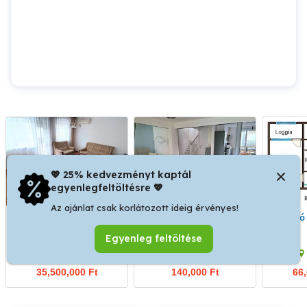
💖 25% kedvezményt kaptál
egyenlegfeltöltésre 💖
Az ajánlat csak korlátozott ideig érvényes!
Szekszárd Herman Ottó
2 hálószobás lakás,
Elad
utcában 64 m2 lakás
nappali bérbe
Egyenleg feltöltése
tulajdonostól eladó
Szekszárd
III. kerület
35,500,000 Ft
140,000 Ft
66,