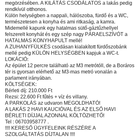
megörzésében. A KILÁTÁS CSODÁLATOS a lakás pedig
rendkívül otthonos.
Külön helységben a nappali, hálószoba, fürdő és a WC,
természetesen a konyha és ami ritkaság, a kamra.
Midemellé kapunk egy hatalmas sütő-gáztűzhellyel
felszerelt konyhát és egy szép nagy PÁRAELSZÍVÓT a
HATALMAS KONYHAPULT mellé!
A ZUHANYFÜLKÉS csodásan kialakított fürdőszobánk
mellé pedig KÜLÖN HELYSÉGBEN kapjuk a WC-t.
LOKÁCIÓ:
Az épület 12 percre található az M3 metrótóll, de a Boráros
tér is gyorsan elérhető az M3-mas metró vonalán a
parlament irányában.
KÖLTSÉGEK:
Bérleti díj: 210.000 Ft
Rezsi: 22.600 Ft fűtés + víz és villany.
A PARKOLÁS az udvaron MEGOLDHATÓ!
A LAKÁS 2 HAVI KAUCIÓVAL ÉS AZ ELSŐ HAVI
BÉRLETI DÍJJAL AZONNAL KÖLTÖZHETŐ!
Tel : 06703958777 .
!!!! KERESŐ ÜGYFELEINK RÉSZÉRE A
SZOLGÁLTATÁS DÍJTALAN !!!!