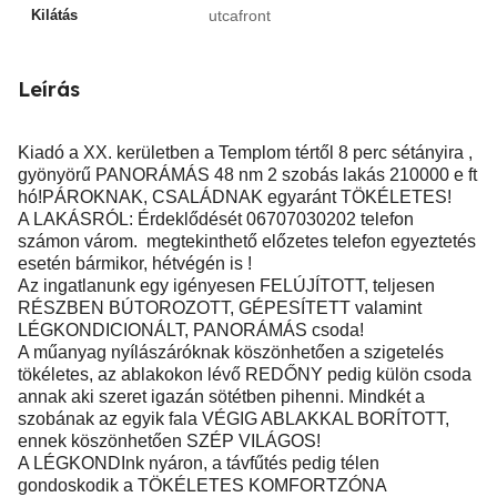
Kilátás
utcafront
Leírás
Kiadó a XX. kerületben a Templom tértől 8 perc sétányira ,
gyönyörű PANORÁMÁS 48 nm 2 szobás lakás 210000 e ft
hó!PÁROKNAK, CSALÁDNAK egyaránt TÖKÉLETES!
A LAKÁSRÓL: Érdeklődését 06707030202 telefon
számon várom. megtekinthető előzetes telefon egyeztetés
esetén bármikor, hétvégén is !
Az ingatlanunk egy igényesen FELÚJÍTOTT, teljesen
RÉSZBEN BÚTOROZOTT, GÉPESÍTETT valamint
LÉGKONDICIONÁLT, PANORÁMÁS csoda!
A műanyag nyílászáróknak köszönhetően a szigetelés
tökéletes, az ablakokon lévő REDŐNY pedig külön csoda
annak aki szeret igazán sötétben pihenni. Mindkét a
szobának az egyik fala VÉGIG ABLAKKAL BORÍTOTT,
ennek köszönhetően SZÉP VILÁGOS!
A LÉGKONDInk nyáron, a távfűtés pedig télen
gondoskodik a TÖKÉLETES KOMFORTZÓNA