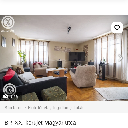
1
/ 5
Startapro
Hirdetések
Ingatlan
Lakás
BP. XX. kerüjet Magyar utca