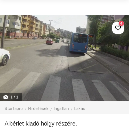
4
1
/ 1
Startapro
Hirdetések
Ingatlan
Lakás
Albérlet kiadó hölgy részére.