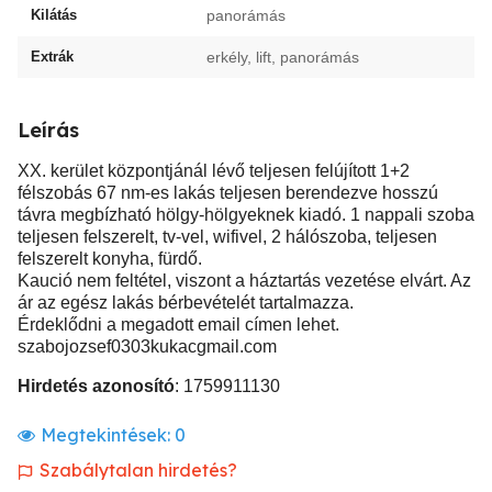
Kilátás
panorámás
Extrák
erkély, lift, panorámás
Leírás
XX. kerület központjánál lévő teljesen felújított 1+2
félszobás 67 nm-es lakás teljesen berendezve hosszú
távra megbízható hölgy-hölgyeknek kiadó. 1 nappali szoba
teljesen felszerelt, tv-vel, wifivel, 2 hálószoba, teljesen
felszerelt konyha, fürdő.
Kaució nem feltétel, viszont a háztartás vezetése elvárt. Az
ár az egész lakás bérbevételét tartalmazza.
Érdeklődni a megadott email címen lehet.
szabojozsef0303kukacgmail.com
Hirdetés azonosító
: 1759911130
Megtekintések:
0
Szabálytalan hirdetés?