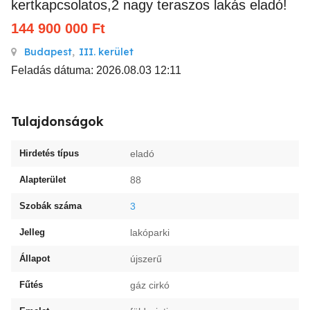
kertkapcsolatos,2 nagy teraszos lakás eladó!
144 900 000
Ft
Budapest
,
III. kerület
Feladás dátuma: 2026.08.03 12:11
Tulajdonságok
Hirdetés típus
eladó
Alapterület
88
Szobák száma
3
Jelleg
lakóparki
Állapot
újszerű
Fűtés
gáz cirkó