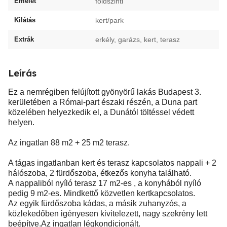
Emelet
földszinti
Kilátás
kert/park
Extrák
erkély, garázs, kert, terasz
Leírás
Ez a nemrégiben felújított gyönyörű lakás Budapest 3.
kerületében a Római-part északi részén, a Duna part
közelében helyezkedik el, a Dunától töltéssel védett
helyen.
Az ingatlan 88 m2 + 25 m2 terasz.
A tágas ingatlanban kert és terasz kapcsolatos nappali + 2
hálószoba, 2 fürdőszoba, étkezős konyha található.
A nappaliból nyíló terasz 17 m2-es , a konyhából nyíló
pedig 9 m2-es. Mindkettő közvetlen kertkapcsolatos.
Az egyik fürdőszoba kádas, a másik zuhanyzós, a
közlekedőben igényesen kivitelezett, nagy szekrény lett
beépítve.Az ingatlan légkondicionált.