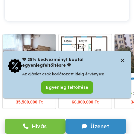
💖 25% kedvezményt kaptál
egyenlegfeltöltésre 💖
Az ajánlat csak korlátozott ideig érvényes!
Szekszárd Herman Ottó
Eladó lakás Óbudán
Irodának kiadó a Lehel
utcában 64 m2 lakás
Egyenleg feltöltése
tulajdonostól eladó
Szekszárd
III. kerület
35,500,000 Ft
66,000,000 Ft
3
Hívás
Üzenet