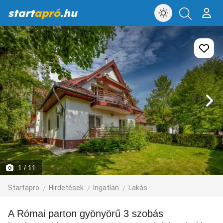
start
apró
.hu
1
/ 11
Startapro
Hirdetések
Ingatlan
Lakás
A Római parton gyönyörű 3 szobás