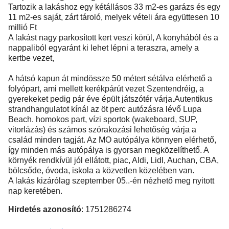
Tartozik a lakáshoz egy kétállásos 33 m2-es garázs és egy
11 m2-es saját, zárt tároló, melyek vételi ára együttesen 10
millió Ft
A lakást nagy parkosított kert veszi körül, A konyhából és a
nappaliból egyaránt ki lehet lépni a teraszra, amely a
kertbe vezet,
A hátsó kapun át mindössze 50 métert sétálva elérhető a
folyópart, ami mellett kerékpárút vezet Szentendréig, a
gyerekeket pedig pár éve épült játszótér várja.Autentikus
strandhangulatot kínál az öt perc autózásra lévő Lupa
Beach. homokos part, vízi sportok (wakeboard, SUP,
vitorlázás) és számos szórakozási lehetőség várja a
család minden tagját. Az MO autópálya könnyen elérhető,
így minden más autópálya is gyorsan megközelíthető. A
környék rendkívül jól ellátott, piac, Aldi, Lidl, Auchan, CBA,
bölcsőde, óvoda, iskola a közvetlen közelében van.
A lakás kizárólag szeptember 05..-én nézhető meg nyitott
nap keretében.
Hirdetés azonosító
: 1751286274