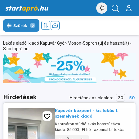
start
apró
.hu
Szűrők
3
Lakás eladó, kiadó Kapuvár Győr-Moson-Sopron (új és használt) -
Startapró.hu
Hirdetések
20
50
Hirdetések az oldalon:
Kapuvár központ - kis lakás 1
személynek kiadó
Kapuváron stúdiólakás hosszú távra
kiadó. 85.000, -Ft hó - azonnal birtokba
vehető - szigetelt társasház - 3. emelet -
2