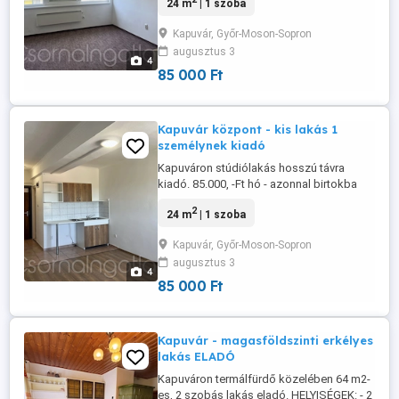
24 m
| 1 szoba
műanyag ablakok redőnnyel felszerelve -
a fűtés villanyradiátorral történik -
Kapuvár, Győr-Moson-Sopron
dohányzás, kisállat nem megengedett -
augusztus 3
közös használatú internet - 33
4
tévécsatorna - hideg víz és
85 000 Ft
szemétszállítás ...
Kapuvár központ - kis lakás 1
személynek kiadó
Kapuváron stúdiólakás hosszú távra
kiadó. 85.000, -Ft hó - azonnal birtokba
vehető - szigetelt társasház - 3. emelet -
2
24 m
| 1 szoba
műanyag ablakok redőnnyel felszerelve -
a fűtés villanyradiátorral történik -
Kapuvár, Győr-Moson-Sopron
dohányzás, kisállat nem megengedett -
augusztus 3
közös használatú internet - 33
4
tévécsatorna - hideg víz és
85 000 Ft
szemétszállítás ...
Kapuvár - magasföldszinti erkélyes
lakás ELADÓ
Kapuváron termálfürdő közelében 64 m2-
es, 2 szobás lakás eladó. HELYISÉGEK: - 2