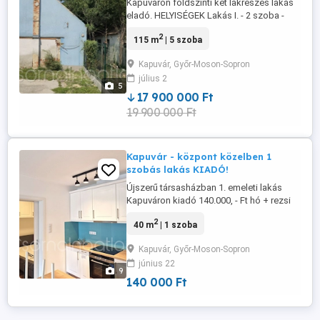
Kapuváron földszinti két lakrészes lakás
eladó. HELYISÉGEK Lakás I. - 2 szoba -
konyha + kamra - fürdő - előszoba Lakás
2
115 m
| 5 szoba
II. - 3 szoba - konyha - fürdő - közlekedő
MŰSZAKI JELLEMZŐK - tégla építésű -
Kapuvár, Győr-Moson-Sopron
beton alap - műanyag nyílászárók - gáz
július 2
bekötve FONTOS LEHET - az ár
5
alkuképes - tehermentes - egy ...
17 900 000 Ft
19 900 000 Ft
Kapuvár - központ közelben 1
szobás lakás KIADÓ!
Újszerű társasházban 1. emeleti lakás
Kapuváron kiadó 140.000, - Ft hó + rezsi
HELYISÉGEK: - 1 hálószoba - konyha-
2
40 m
| 1 szoba
étkező-nappali egyben - fürdő, WC
egyben - erkély MŰSZAKI JELLEMZŐK: -
Kapuvár, Győr-Moson-Sopron
2020-ban épült liftes társasházban -
június 22
nagyon kedvező rezsiköltségek - újszerű
9
állapot - beépített konyhabútor - fűtés ...
140 000 Ft