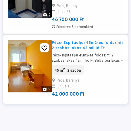
konyhás nappali + 2 szobás, átalakított és
Pécs, Baranya
felújított lakás. A lakás egyik legnagyobb
július 23
előnye nemcsak a modern elrendezés és
9
a költözhető állapot, ...
46 700 000 Ft
Frissítve 5 percenként
Pécs- Ispitaaljai 45m2-es földszinti
2 szobás lakás 42 millió Ft
Pécs- Ispitaaljai 45m2-es földszinti 2
szobás lakás 42 millió Ft Belvárosi lakás =
biztos befektetés + élhető otthon
2
45 m
| 2 szoba
Képzeld el, hogy találsz egy olyan lakást
Pécs szívében, ami nemcsak kényelmes
Pécs, Baranya
otthon, hanem pénzügyileg is okos
június 15
döntés. Ez a 45 m -es, 2 szobás lakás
5
pont ilyen. A praktikus elosztás ...
42 000 000 Ft