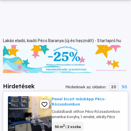
Lakás eladó, kiadó Pécs Baranya (új és használt) - Startapró.hu
Hirdetések
20
50
Hirdetések az oldalon:
Panel kicsit másképp Pécs-
Rózsadombon
Családbarát otthon Pécs-Rózsadombon
amerikai konyha,1.emelet, erkély Pécs
Kertváros- Rózsadomb elején eladó egy
2
50 m
| 2 szoba
50 m -es, első emeleti, erkélyes, amerikai