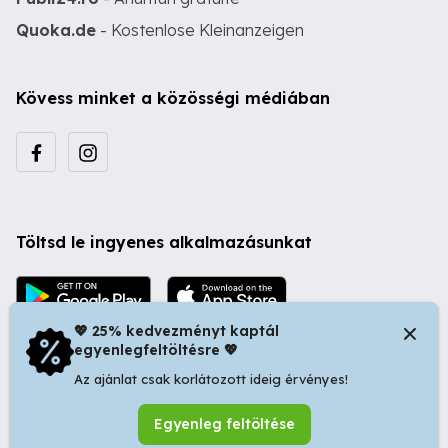
Quoka.de
- Kostenlose Kleinanzeigen
Kövess minket a közösségi médiában
Töltsd le ingyenes alkalmazásunkat
💖 25% kedvezményt kaptál
egyenlegfeltöltésre 💖
Az ajánlat csak korlátozott ideig érvényes!
© 2026 Startapró S.R.L. | Bulevardul Dacia nr 34, Oradea
Egyenleg feltöltése
410346, Romania | Tax ID: RO44483373 -
Ingyenes