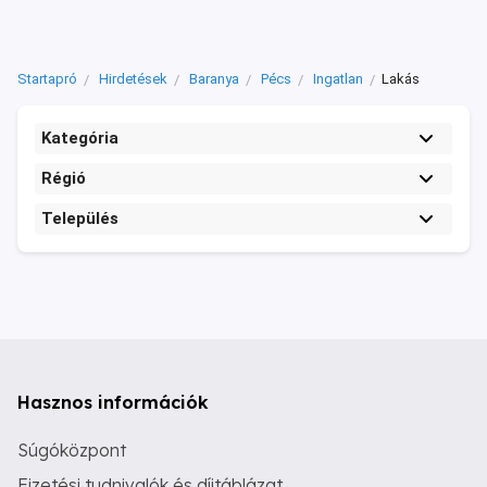
Startapró
Hirdetések
Baranya
Pécs
Ingatlan
Lakás
Kategória
Régió
Település
Hasznos információk
Súgóközpont
Fizetési tudnivalók és díjtáblázat