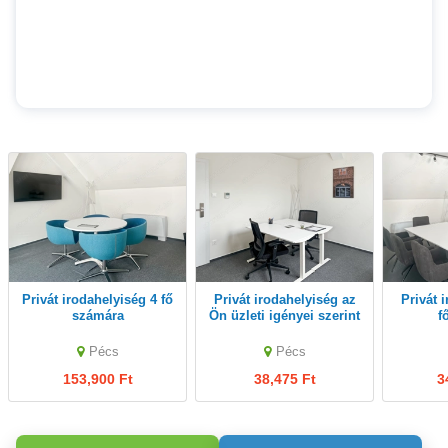
Privát irodahelyiség 4 fő
Privát irodahelyiség az
Privát irodahelyiség 10
számára
Ön üzleti igényei szerint
f
Pécs
Pécs
153,900 Ft
38,475 Ft
3