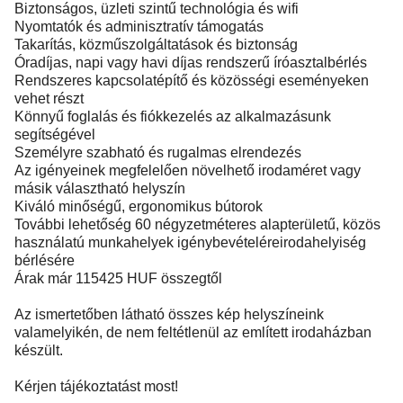
Biztonságos, üzleti szintű technológia és wifi
Nyomtatók és adminisztratív támogatás
Takarítás, közműszolgáltatások és biztonság
Óradíjas, napi vagy havi díjas rendszerű íróasztalbérlés
Rendszeres kapcsolatépítő és közösségi eseményeken
vehet részt
Könnyű foglalás és fiókkezelés az alkalmazásunk
segítségével
Személyre szabható és rugalmas elrendezés
Az igényeinek megfelelően növelhető irodaméret vagy
másik választható helyszín
Kiváló minőségű, ergonomikus bútorok
További lehetőség 60 négyzetméteres alapterületű, közös
használatú munkahelyek igénybevételéreirodahelyiség
bérlésére
Árak már 115425 HUF összegtől
Az ismertetőben látható összes kép helyszíneink
valamelyikén, de nem feltétlenül az említett irodaházban
készült.
Kérjen tájékoztatást most!