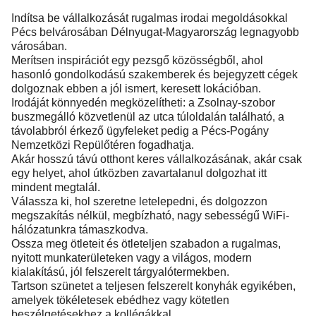
Indítsa be vállalkozását rugalmas irodai megoldásokkal
Pécs belvárosában Délnyugat-Magyarország legnagyobb
városában.
Merítsen inspirációt egy pezsgő közösségből, ahol
hasonló gondolkodású szakemberek és bejegyzett cégek
dolgoznak ebben a jól ismert, keresett lokációban.
Irodáját könnyedén megközelítheti: a Zsolnay-szobor
buszmegálló közvetlenül az utca túloldalán található, a
távolabbról érkező ügyfeleket pedig a Pécs-Pogány
Nemzetközi Repülőtéren fogadhatja.
Akár hosszú távú otthont keres vállalkozásának, akár csak
egy helyet, ahol útközben zavartalanul dolgozhat itt
mindent megtalál.
Válassza ki, hol szeretne letelepedni, és dolgozzon
megszakítás nélkül, megbízható, nagy sebességű WiFi-
hálózatunkra támaszkodva.
Ossza meg ötleteit és ötleteljen szabadon a rugalmas,
nyitott munkaterületeken vagy a világos, modern
kialakítású, jól felszerelt tárgyalótermekben.
Tartson szünetet a teljesen felszerelt konyhák egyikében,
amelyek tökéletesek ebédhez vagy kötetlen
beszélgetésekhez a kollégákkal.