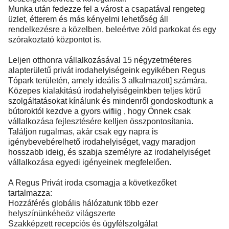
Munka után fedezze fel a várost a csapatával rengeteg
üzlet, étterem és más kényelmi lehetőség áll
rendelkezésre a közelben, beleértve zöld parkokat és egy
szórakoztató központot is.
Leljen otthonra vállalkozásával 15 négyzetméteres
alapterületű privát irodahelyiségeink egyikében Regus
Tópark területén, amely ideális 3 alkalmazott] számára.
Közepes kialakitású irodahelyiségeinkben teljes körű
szolgáltatásokat kínálunk és mindenről gondoskodtunk a
bútoroktól kezdve a gyors wifiig , hogy Önnek csak
vállalkozása fejlesztésére kelljen összpontosítania.
Találjon rugalmas, akár csak egy napra is
igénybevebérelhető irodahelyiséget, vagy maradjon
hosszabb ideig, és szabja személyre az irodahelyiséget
vállalkozása egyedi igényeinek megfelelően.
A Regus Privát iroda csomagja a következőket
tartalmazza:
Hozzáférés globális hálózatunk több ezer
helyszínünkéheöz világszerte
Szakképzett recepciós és ügyfélszolgálat